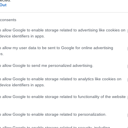
Out
consents
o allow Google to enable storage related to advertising like cookies on
evice identifiers in apps.
2-e
am
o allow my user data to be sent to Google for online advertising
Forrás:
www.molling.hu
be
s.
bkv
s égési hőmérséklet uralkodik, így kevés részecske
to allow Google to send me personalized advertising.
búc
ését adalékanyagot igénylő katalizátorral végzik. Ez a
bus
angol rövidítése SCR, ami az AdBlue nevű folyadék
bus
o allow Google to enable storage related to analytics like cookies on
arbamid vizes oldata, teljesen környezetbarát. A
daf
evice identifiers in apps.
cskendezett AdBlue folyadékból ammónia (NH
) szabadul
egz
3
Ele
tkező egyszerősített egyenlet szerint:
o allow Google to enable storage related to functionality of the website
fut
vol
hír
o allow Google to enable storage related to personalization.
Ika
 nitrogén és vízgőz keletkezik. Az AdBlue adagolását
iris
szerkezet végzi, a motorvezérlő elektronika parancsai
o allow Google to enable storage related to security, including