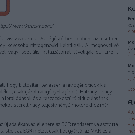
K
Fer
köz
http://www.rktrucks.com/
A b
gáz visszavezetés. Az égéstérben ebben az esetben
Mos
így kevesebb nitrogénoxid keletkezik. A megnövekvő
évt
 vagy speciális katalizátorral távolítják el. Erre a
Új 
Mos
meg
Új 
ll, hogy biztosítani lehessen a nitrogénoxidok kis
Uto
ékra, csak gázolajat igényel a jármű. Hátrány a nagy
s, a lerakódások és a részecskeszűrő eldugulásának
Aj
onokba szerelt nagy teljesítményű motorokhoz már
Aut
Bus
 új adalékanyag ellenére az SCR rendszert választotta
Ha
, stb.), az EGR melett csak két gyártó, az MAN és a
Ind