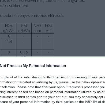
ok tökéletesítésével meg tudtak felelni a gyártók.
dták csökkenteni.
uszokra érvényes emissziós előírások:
NOx
PM
NH3
Füst
g/kWh
g/kWh
ppm
m-1
18
-
-
-
14,4
-
-
-
8
0,36
-
-
7
0,15
-
-
Not Process My Personal Information
5
0,1
-
0,8
to opt-out of the sale, sharing to third parties, or processing of your per
3,5
0,02
-
0,5
formation for targeted advertising by us, please use the below opt-out s
r selection. Please note that after your opt-out request is processed y
2
0,02
-
0,5
eing interest-based ads based on personal information utilized by us or
disclosed to third parties prior to your opt-out. You may separately opt-
2
0,02
-
0,15
losure of your personal information by third parties on the IAB’s list of