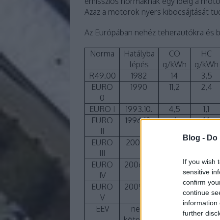
emissziós normáknak egy ideig a motor
Azaz a motorok nyers kibocsájtását tu
Az Európában nehéz teherautókra és b
Norma
Hatályba
CO
HC
lépés
g/kWh
g/kWh
R49.00
1982
14
3,5
EURO
1990
11,2
2,4
0
EURO I
1993.10.
4,5
1,1
EURO
1996.10.
4
1,1
II
Blog -
Do 
EURO
2001.10.
2,1
0,66
III
If you wish 
EURO
2006.10.
1,5
0,46
sensitive in
IV
confirm you
EURO
2009.10.
1,5
0,46
continue se
V
information 
EEV
nem
1,5
0,25
further disc
kötelező