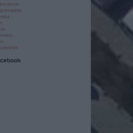
beszerzés
gramajánló
hnika
zt
zás
lemény
eó
szatekintő
cebook