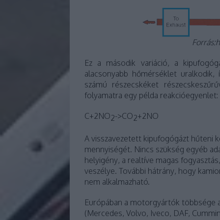
Forrás:
Ez a második variáció, a kipufogó
alacsonyabb hőmérséklet uralkodik, 
számú részecskéket részecskeszűrűvel
folyamatra egy példa reakcióegyenlet:
C+2NO
->CO
+2NO
2
2
A visszavezetett kipufogógázt hűteni ke
mennyiségét. Nincs szükség egyéb adal
helyigény, a realtíve magas fogyasztá
veszélye. További hátrány, hogy kami
nem alkalmazható.
Európában a motorgyártók többsége az
(Mercedes, Volvo, Iveco, DAF, Cummins