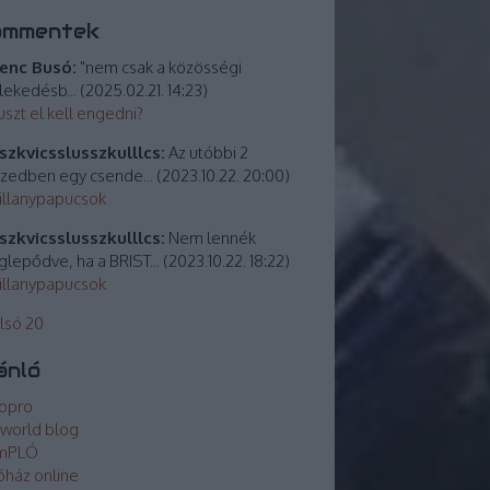
ommentek
enc Busó:
"nem csak a közösségi
lekedésb...
(
2025.02.21. 14:23
)
uszt el kell engedni?
zkvicsslusszkulllcs:
Az utóbbi 2
izedben egy csende...
(
2023.10.22. 20:00
)
villanypapucsok
zkvicsslusszkulllcs:
Nem lennék
lepődve, ha a BRIST...
(
2023.10.22. 18:22
)
villanypapucsok
lsó 20
ánló
opro
world blog
mPLÓ
óház online