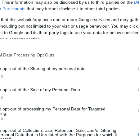
. This information may also be disclosed by us to third parties on the
IA
0,4
0,01
10
-
Participants
that may further disclose it to other third parties.
 that this website/app uses one or more Google services and may gath
ése jelentette, ekkor a gyártók többsége rákényszerült
including but not limited to your visit or usage behaviour. You may click 
omású befecskendezők használatára. Az Euro IV előírás
 to Google and its third-party tags to use your data for below specifi
k a motortervezőket. A motoron belüli intézkedésekkel
ogle consent section.
nyagok kibocsájtását, mert a nitrogén-oxidok és a
ója csak ellentétes üzemállapotokban csökkenthető és
 kellett. Vagy a részecskék képződését lehet
l Data Processing Opt Outs
ókezelésével kell a nitrogénoxidokat csökkenteni. Vagy
sékelni, de ekkor a kipufogógáz utókezelésével kell a
o opt-out of the Sharing of my personal data.
In
o opt-out of the Sale of my Personal Data.
Cí
In
to opt-out of processing my Personal Data for Targeted
ing.
In
o opt-out of Collection, Use, Retention, Sale, and/or Sharing
ersonal Data that Is Unrelated with the Purposes for which it
lected.