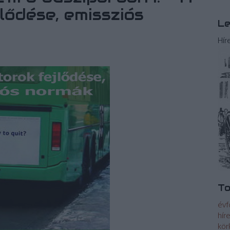
lődése, emissziós
Le
Hír
To
évf
hír
kör