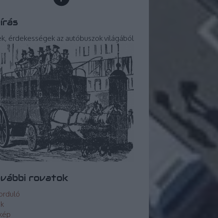
írás
ek, érdekességek az autóbuszok világából
vábbi rovatok
orduló
ek
kép