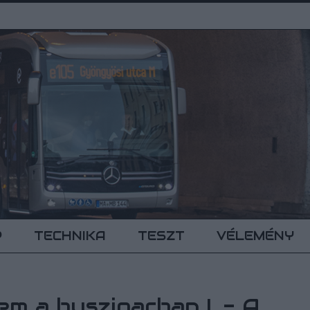
P
TECHNIKA
TESZT
VÉLEMÉNY
m a busziparban I. - A