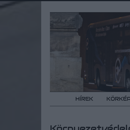
HÍREK
KÖRKÉ
Környezetvédele