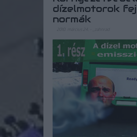
dízelmotorok fej
normák
2010. március 24.
-
_zahnrad