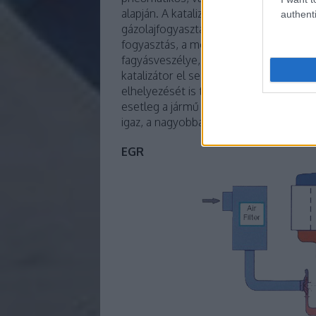
alapján. A katalizátornak részecskeszűr
authenti
gázolajfogyasztás 4-8%-ának megfelel
fogyasztás, a motor ideális körülmény
fagyásveszélye, az AdBlue tartály hely
katalizátor el se éri az ideális üzemi h
elhelyezését is támadja, ugyanis sok e
esetleg a jármű másik oldalán kap helye
igaz, a nagyobbak nem követnek el ilye
EGR