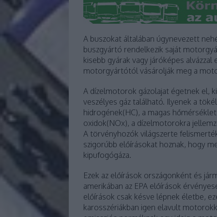
A buszokat általában úgynevezett neh
buszgyártó rendelkezik saját motorgyár
kisebb gyárak vagy járóképes alvázzal
motorgyártótól vásárolják meg a mot
A dízelmotorok gázolajat égetnek el,
veszélyes gáz található. Ilyenek a tö
hidrogének(HC), a magas hőmérséklet
oxidok(NOx), a dízelmotorokra jellem
A törvényhozók világszerte felismerté
szigorúbb előírásokat hoznak, hogy m
kipufogógáza.
Ezek az előírások országonként és já
amerikában az EPA előírások érvényese
előírások csak késve lépnek életbe, e
karosszériákban igen elavult motorokk