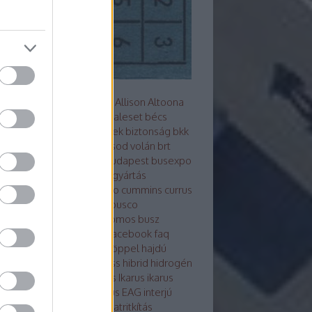
s metró
akkumulátor
alfa
Allison
Altoona
z
arc
ARRIVAL
ausztrália
baleset
bécs
mutató
Berliet
beszerzések
biztonság
bkk
Bluebus
BM HEROS
borsod volán
brt
sú
Búcsú a korelnöktől
budapest
busexpo
world
buszfesztivál
buszgyártás
zsofőr
bvg
BYD
cng
credo
cummins
currus
debrecen
design
ebsf
Ebusco
otikusbuszgyárak
elektromos busz
ktro tudástár
eu
evopro
facebook
faq
ár
ganz
general motors
göppel
hajdú
án
hajóbusz
Hamburg
hess
hibrid
hidrogén
ek
hispano
hyundai
ikarbus
Ikarus
ikarus
rus200 50
Ikarus 350
Ikarus EAG
interjú
bus
irizar
Isuzu
itk
iveco
járatritkítás