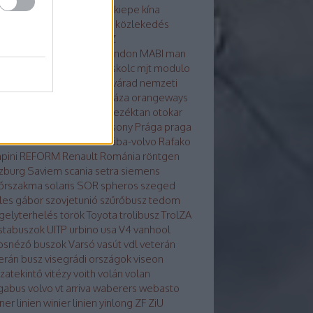
osvár
karsan
kecskemét
kiepe
kína
glong
környezetvédelem
közlekedés
tika
közösség
külhon
LAZ
kondicionálás
LiAZ
LKK
london
MABI
man
vaut
mercedes
metró
miskolc
mjt
modulo
ulo d
molitus
nabi
Nagyvárad
nemzeti
z
neoplan
noge
nyíregyháza
orangeways
szország
Orosz busznevezéktan
otokar
izs
PAZ
pécs
plasma
Pozsony
Prága
praga
a
Rába-LIST
Rába-MVG
rába-volvo
Rafako
pini
REFORM
Renault
Románia
röntgen
zburg
Saviem
scania
setra
siemens
őrszakma
solaris
SOR
spheros
szeged
les gábor
szovjetunió
szűrőbusz
tedom
gelyterhelés
török
Toyota
trolibusz
TrolZA
istabuszok
UITP
urbino
usa
V4
vanhool
osnéző buszok
Varsó
vasút
vdl
veterán
erán busz
visegrádi országok
viseon
szatekintő
vitézy
voith
volán
volan
gabus
volvo
vt arriva
waberers
webasto
ner linien
winier linien
yinlong
ZF
ZiU