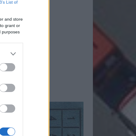
B’s List of
er and store
to grant or
ed purposes
mkék