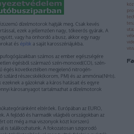
köz
pro
tec
tes
ézüzemű dízelmotorok hajtják meg. Csak kevés
uta
tással, ezek a jellemzően nagy, tőkeerős gyárak. A
vé
 együtt, vagy ha önhordó a busz, akkor egy nagy
vid
orokat és
építik
a saját karosszériájukba.
vis
 kipufogógázaikban számos az ember egészségére
Fa
kéletlen égésből származó szén-monoxid(CO), szén-
ű égés következtében megjelenő nitrogén-
ző szilárd részecskék(korom, PM) és az ammónia(NH
).
3
k ezeknek a gázoknak a káros hatásait és egyre
ennyi károsanyagot tartalmazhat a dízelmotorok
rműkategóriánként eltérőek. Európában az EURO,
k. A fejlődő és harmadik világbéli országokban az
zért ott még a mai viszonyok közt korszerű
al is találkozhatunk. A fokozatosan szigorodó