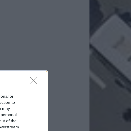
sonal or
ection to
ou may
 personal
out of the
 downstream