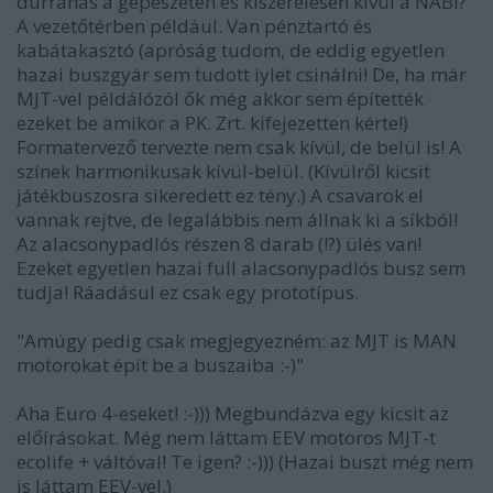
durranás a gépészeten és kiszerelésen kívül a NABI?
A vezetőtérben például. Van pénztartó és
kabátakasztó (apróság tudom, de eddig egyetlen
hazai buszgyár sem tudott iylet csinálni! De, ha már
MJT-vel példálózól ők még akkor sem építették
ezeket be amikor a PK. Zrt. kifejezetten kérte!)
Formatervező tervezte nem csak kívül, de belül is! A
színek harmonikusak kívül-belül. (Kívülről kicsit
játékbuszosra sikeredett ez tény.) A csavarok el
vannak rejtve, de legalábbis nem állnak ki a síkból!
Az alacsonypadlós részen 8 darab (!?) ülés van!
Ezeket egyetlen hazai full alacsonypadlós busz sem
tudja! Ráadásul ez csak egy prototípus.
"Amúgy pedig csak megjegyezném: az MJT is MAN
motorokat épít be a buszaiba :-)"
Aha Euro 4-eseket! :-))) Megbundázva egy kicsit az
előírásokat. Még nem láttam EEV motoros MJT-t
ecolife + váltóval! Te igen? :-))) (Hazai buszt még nem
is láttam EEV-vel.)