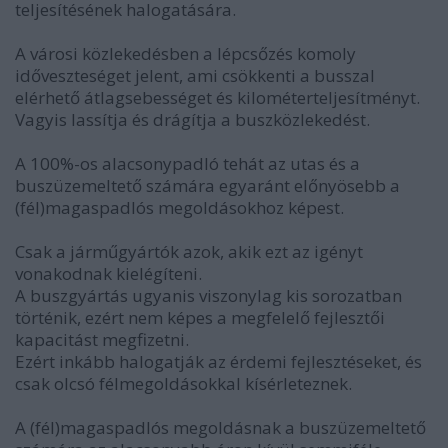
teljesítésének halogatására.
A városi közlekedésben a lépcsőzés komoly
időveszteséget jelent, ami csökkenti a busszal
elérhető átlagsebességet és kilométerteljesítményt.
Vagyis lassítja és drágítja a buszközlekedést.
A 100%-os alacsonypadló tehát az utas és a
buszüzemeltető számára egyaránt előnyösebb a
(fél)magaspadlós megoldásokhoz képest.
Csak a járműgyártók azok, akik ezt az igényt
vonakodnak kielégíteni.
A buszgyártás ugyanis viszonylag kis sorozatban
történik, ezért nem képes a megfelelő fejlesztői
kapacitást megfizetni.
Ezért inkább halogatják az érdemi fejlesztéseket, és
csak olcsó félmegoldásokkal kísérleteznek.
A (fél)magaspadlós megoldásnak a buszüzemeltető