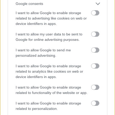
Ikarus pedig még akkor is nagyon elavult
Google consents
konstrukció, ha full alacsonypadlós. Pláne, hogy a
Sirius az egyik legmodernebb alvázon van.
I want to allow Google to enable storage
related to advertising like cookies on web or
device identifiers in apps.
kristoof
I want to allow my user data to be sent to
15 éve
Google for online advertising purposes.
@itoérambolafoci
: Te összetéveszted a szezont a
I want to allow Google to send me
fazonnal. Ez egy városi autóbusz, még akkor is, ha a
personalized advertising.
legtöbb sajtó termékben nem ezt olvashattad! De, ha
nagyon kötni akarom az ebet a karóhoz akkor legyen
I want to allow Google to enable storage
elővárosi... nekem aztán nyolc. Természetesen nem
related to analytics like cookies on web or
sok elővárosa van Kaposvárnak, de a busz sem csak
device identifiers in apps.
az elővárosokban fog szaladgálni! Hiszen Kaposvár
nem túl nagy város így a jármű nem lesz kitéve
I want to allow Google to enable storage
Budapesti igényeknek! :-)))
related to functionality of the website or app.
I want to allow Google to enable storage
related to personalization.
itoérambolafoci