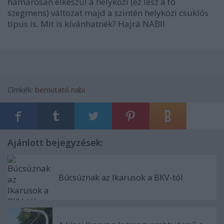
hamarosan elkészül a helyközi (ez lesz a fő
szegmens) változat majd a szintén helyközi csuklós
típus is. Mit is kívánhatnék? Hajrá NABI!
Címkék:
bemutató
nabi
Ajánlott bejegyzések:
Búcsúznak az Ikarusok a BKV-tól