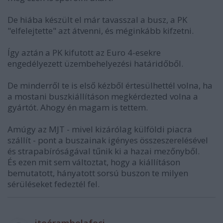
De hiába készült el már tavasszal a busz, a PK
"elfelejtette" azt átvenni, és méginkább kifzetni.
Így aztán a PK kifutott az Euro 4-esekre
engedélyezett üzembehelyezési határidőből.
De minderről te is első kézből értesülhettél volna, ha
a mostani buszkiállításon megkérdezted volna a
gyártót. Ahogy én magam is tettem.
Amúgy az MJT - mivel kizárólag külföldi piacra
szállít - pont a buszainak igényes összeszerelésével
és strapabíróságával tűnik ki a hazai mezőnyből.
És ezen mit sem változtat, hogy a kiállításon
bemutatott, hányatott sorsú buszon te milyen
sérüléseket fedeztél fel.
itoérambolafoci