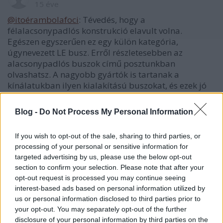
15 éve
@itoérambolafoci
: Tévedés, hogy a
félalacsonypadlós konstrukció elavult volna.
Egészen egyszerűen ez egy külön kategória,
úgynevezett LE busz. Erről részletesebben az
alacsonypadlós buszok című posztunkban
olvashatsz. A nagyobb gyártók is tartanak a
kínálatukban ilyen kialakítású buszokat, és ezek jó
részét mostanában dobták piacra, az LF buszok
után. Pl. Citaro LE. Lion's City LE, Urbino LE.
Blog -
Do Not Process My Personal Information
Felismerték, hogy erre a szegmensre is jelentős igény
mutatkozik, főleg elővárosi közlekedésben. A
If you wish to opt-out of the sale, sharing to third parties, or
konstrukció fejlettségének tehát nem fokmérője a
processing of your personal or sensitive information for
busz LE vagy LF mivolta, az csak a kategóriáját
targeted advertising by us, please use the below opt-out
határozza meg. Ráadásul egy típuscsalád első
section to confirm your selection. Please note that after your
tagjának prototípusát láthatod, honnan tudod
opt-out request is processed you may continue seeing
milyen modellek követik vagy nem követik?
interest-based ads based on personal information utilized by
us or personal information disclosed to third parties prior to
your opt-out. You may separately opt-out of the further
disclosure of your personal information by third parties on the
itoérambolafoci