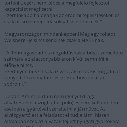
történik, ezért nem képes a megfelelő fejlesztői
kapacitást megfizetni.
Ezért inkább halogatják az érdemi fejlesztéseket, és
csak olcsó félmegoldásokkal kísérleteznek."
Magyarországon mindenképpen! Még egy rohadt
Weisbergi-je sincs senkinek csak a NABI-nak.
"A (fél)magaspadlós megoldásnak a buszüzemeltető
számára az alacsonyabb áron kívül semmiféle
előnye nincs.
Ezért ilyen buszt csak az vesz, aki csak kis forgalmat
bonyolít le a vonalain, és ezért a buszon akar
spórolni."
De van. Amint leírtam nem igényel drága
alkatrészeket (szöghajtás pölö) és nem kell minden
esetben a gyártóval szereltetni a járművet. Az
alvázgyártó ezt a feladatot el tudja látni hiszen
általában ezek az alvázak fejlett nyugati gyártókéra