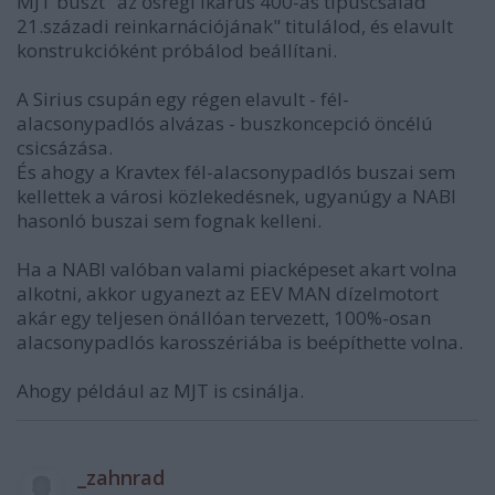
MJT buszt "az ősrégi Ikarus 400-as típuscsalád
21.századi reinkarnációjának" titulálod, és elavult
konstrukcióként próbálod beállítani.
A Sirius csupán egy régen elavult - fél-
alacsonypadlós alvázas - buszkoncepció öncélú
csicsázása.
És ahogy a Kravtex fél-alacsonypadlós buszai sem
kellettek a városi közlekedésnek, ugyanúgy a NABI
hasonló buszai sem fognak kelleni.
Ha a NABI valóban valami piacképeset akart volna
alkotni, akkor ugyanezt az EEV MAN dízelmotort
akár egy teljesen önállóan tervezett, 100%-osan
alacsonypadlós karosszériába is beépíthette volna.
Ahogy például az MJT is csinálja.
_zahnrad