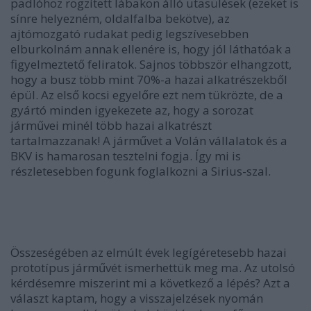
padlóhoz rögzített lábakon álló utasülések (ezeket is
sínre helyezném, oldalfalba bekötve), az
ajtómozgató rudakat pedig legszívesebben
elburkolnám annak ellenére is, hogy jól láthatóak a
figyelmeztető feliratok. Sajnos többször elhangzott,
hogy a busz több mint 70%-a hazai alkatrészekből
épül. Az első kocsi egyelőre ezt nem tükrözte, de a
gyártó minden igyekezete az, hogy a sorozat
járművei minél több hazai alkatrészt
tartalmazzanak! A járművet a Volán vállalatok és a
BKV is hamarosan tesztelni fogja. Így mi is
részletesebben fogunk foglalkozni a Sirius-szal.
Összeségében az elmúlt évek legígéretesebb hazai
prototípus járművét ismerhettük meg ma. Az utolsó
kérdésemre miszerint mi a következő a lépés? Azt a
választ kaptam, hogy a visszajelzések nyomán