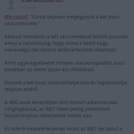
15 éve
@kristoof
: "Szinte teljesen megegyezik a két busz
vázszerkezete."
Akarod mondani: a két vázszerekezet között pusztán
annyi a hasonlóság, hogy mind a kettő nagy
merevségű (térrácsos) tetőszerkezetet alkalmaz.
Amit ugye egyébként minden alacsonypadlós busz
esetében az elemi józan ész diktál(na).
Viszont a két busz motorelhelyezése és hajtásmódja
teljesen eltérő.
A 400-asok keresztben álló motort alkalmaznak
szöghajtással, az MJT-kben pedig jobboldalt
hosszirányban elhelyezett motor van.
Az eltérő motorelhelyezés miatt az MJT-be hátul a