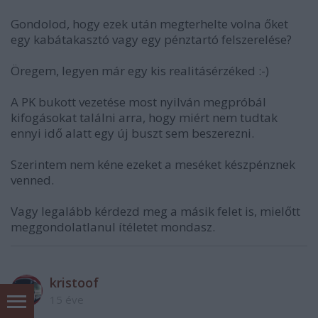
Gondolod, hogy ezek után megterhelte volna őket
egy kabátakasztó vagy egy pénztartó felszerelése?
Öregem, legyen már egy kis realitásérzéked :-)
A PK bukott vezetése most nyilván megpróbál
kifogásokat találni arra, hogy miért nem tudtak
ennyi idő alatt egy új buszt sem beszerezni.
Szerintem nem kéne ezeket a meséket készpénznek
venned.
Vagy legalább kérdezd meg a másik felet is, mielőtt
meggondolatlanul ítéletet mondasz.
kristoof
15 éve