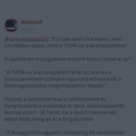
kristoof
15 éve
@itoérambolafoci
: "És csak azért piacképes, mert
olcsóbban adják, mint a 100%-os alacsonypadlóst."
A skandináv országokban ennyire fontos lenne az ár?
"A 100%-os alacsonypadló tehát az utas és a
buszüzemeltető számára egyaránt előnyösebb a
(fél)magaspadlós megoldásokhoz képest."
Viszont a karbantártása is nehézkésebb és
bonyolultabb a kilakítása is. lásd: alacsonypadlós
buszok poszt :-))) Tehát, ha a buszt szerelni kell
akkor több ideig áll ki a forgalomból.
"A buszgyártás ugyanis viszonylag kis sorozatban