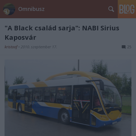
Omnibusz
"A Black család sarja": NABI Sirius
Kaposvár
kristoof
•
2010. szeptember 17.
25