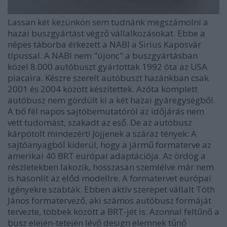
Lassan két kezünkön sem tudnánk megszámolni a
hazai buszgyártást végző vállalkozásokat. Ebbe a
népes táborba érkezett a NABI a Sirius Kaposvár
típussal. A NABI nem "újonc" a buszgyártásban
közel 8.000 autóbuszt gyártottak 1992 óta az USA
piacaira. Készre szerelt autóbuszt hazánkban csak
2001 és 2004 között készítettek. Azóta komplett
autóbusz nem gördült ki a két hazai gyáregységből.
A bő fél napos sajtóbemutatóról az időjárás nem
vett tudomást, szakadt az eső. De az autóbusz
kárpótolt mindezért! Jöjjenek a száraz tények: A
sajtóanyagból kiderül, hogy a jármű formaterve az
amerikai 40 BRT európai adaptációja. Az ördög a
részletekben lakozik, hosszasan szemlélve már nem
is hasonlít az előd modellre. A formatervet európai
igényekre szabták. Ebben aktív szerepet vállalt Tóth
János formatervező, aki számos autóbusz formáját
tervezte, többek között a BRT-jét is. Azonnal feltűnő a
busz elején-tetején lévő design elemnek tűnő