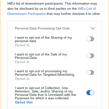
IAB’s list of downstream participants. This information may
15 éve
also be disclosed by us to third parties on the
IAB’s List of
@_zahnrad
: már hogyne tudnám, hogy milyen
Downstream Participants
that may further disclose it to other
modellek jönnek. Benne van a cikkben: "hamarosan
third parties.
elkészül a helyközi (ez lesz a fő szegmens) változat
Please note that this website/app uses one or more Google
Personal Data Processing Opt Outs
majd a szintén helyközi csuklós típus is".
services and may gather and store information including but
not limited to your visit or usage behaviour. You may click to
I want to opt-out of the Sharing of my
Tehát szó sincs későbbi városi buszról. Csak erről az
personal data.
grant or deny consent to Google and its third-party tags to
elővárosiról.
Opted In
use your data for below specified purposes in below Google
consent section.
I want to opt-out of the Sale of my
Nem tudom, Kaposvárnak van egyáltalán elővárosa?
Personal Data.
Opted In
I want to opt-out of processing my
Personal Data for Targeted Advertising.
kristoof
Opted In
15 éve
I want to opt-out of Collection, Use,
@itoérambolafoci
: Zahnrad válaszolt már neked
Retention, Sale, and/or Sharing of my
kábé azt amit én válaszoltam volna. Még annyit a
Personal Data that Is Unrelated with the
Purposes for which it was collected.
városi LE buszról, hogy a skandináv országokban
Opted Out
igen is elterjedt megoldás városokban is. A 400-as