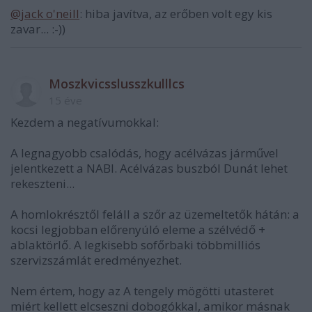
@jack o'neill
: hiba javítva, az erőben volt egy kis
zavar... :-))
Moszkvicsslusszkulllcs
15 éve
Kezdem a negatívumokkal:
A legnagyobb csalódás, hogy acélvázas járművel
jelentkezett a NABI. Acélvázas buszból Dunát lehet
rekeszteni...
A homlokrésztől feláll a szőr az üzemeltetők hátán: a
kocsi legjobban előrenyúló eleme a szélvédő +
ablaktörlő. A legkisebb sofőrbaki többmilliós
szervizszámlát eredményezhet.
Nem értem, hogy az A tengely mögötti utasteret
miért kellett elcseszni dobogókkal, amikor másnak