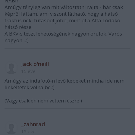
NABI!
Amúgy tényleg van mit változtatni rajta - bár csak
képről láttam, ami viszont látható, hogy a hátsó
traktus neki futásból jobb, mint pl a Alfa Lódákó
hátsó része.
A BKV-s teszt lehetőségének nagyon örülök. Várós
nagyon...:)
jack o'neill
15 éve
Amúgy az indafotó-n lévő képeket mintha ide nem
linkeltétek volna be.:)
(Vagy csak én nem vettem észre.)
_zahnrad
15 éve