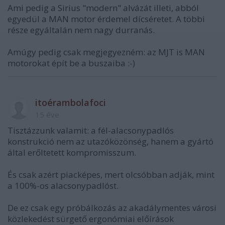
Ami pedig a Sirius "modern" alvázát illeti, abból
egyedül a MAN motor érdemel dícséretet. A többi
része egyáltalán nem nagy durranás.
Amúgy pedig csak megjegyezném: az MJT is MAN
motorokat épít be a buszaiba :-)
itoérambolafoci
15 éve
Tisztázzunk valamit: a fél-alacsonypadlós
konstrukció nem az utazóközönség, hanem a gyártó
által erőltetett kompromisszum.
És csak azért piacképes, mert olcsóbban adják, mint
a 100%-os alacsonypadlóst.
De ez csak egy próbálkozás az akadálymentes városi
közlekedést sürgető ergonómiai előírások