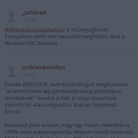
_zahnrad
15 éve
@Moszkvicsslusszkulllcs
: a műanyagbuszt
Európában senki sem hajlandó megfizetni, lásd a
Neoplan MIC bukását...
itoérambolafoci
15 éve
Kedves KRISTOOF, nem kicsit elfogult megközelítés
"az elmúlt évek legígéretesebb hazai prototípus
járművének" nevezni a már jó ideje elavultnak
számító fél-alacsonypadlós alvázas felépítésű
Siriust.
Ráadásul pont azután, hogy egy másik cikkedben a
100%-osan alacsonypadlós, teljesen önálló tervezésű