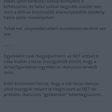
széles ajtón keresztül sokkal könnyebb a
ki/beszállás, és hátul sokkal nagyobb utastér van,
mint a 400-as buszcsalád alacsonypadlós (keskeny
hátsó ajtós) modelljeiben.
Tehát két, alapvetően eltérő buszkonstrukcióról van
szó.
- - - -
Egyébként csak megjegyezném: az MJT abban is
ritka kivétel a hazai buszgyártók között, hogy a
tervezőgárdában egyetlen ex-ikaruszos tervező
sincs.
Ezért különösen furcsa, hogy a sok hazai ikarusz-
utód buszgyár helyett te mégis pont az MJT-be
próbálsz ikaruszos "gyökereket" belemagyarázni...