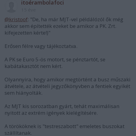
itoérambolafoci
15 éve
@kristoof
: "De, ha már MJT-vel példálózól ők még
akkor sem építették ezeket be amikor a PK. Zrt.
kifejezetten kérte!)"
Erősen félre vagy tájékoztatva.
A PK se Euro 5-ös motort, se pénztartót, se
kabátakasztót nem kért.
Olyannyira, hogy amikor megtörtént a busz műszaki
átvétele, az átvételi jegyzőkönyvben a fentiek egyikét
sem hiányolták.
Az MJT kis sorozatban gyárt, tehát maximálisan
nyitott az extrém igények kielégítésére.
A törököknek is "testreszabott" emeletes buszokat
szállítanak.