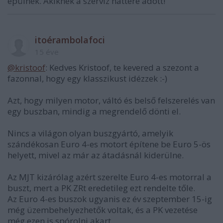
épülnek. Akiknek a szervíz háttere adott!
itoérambolafoci
15 éve
@kristoof
: Kedves Kristoof, te kevered a szezont a
fazonnal, hogy egy klasszikust idézzek :-)
Azt, hogy milyen motor, váltó és belső felszerelés van
egy buszban, mindig a megrendelő dönti el.
Nincs a világon olyan buszgyártó, amelyik
szándékosan Euro 4-es motort építene be Euro 5-ös
helyett, mivel az már az átadásnál kiderülne.
Az MJT kizárólag azért szerelte Euro 4-es motorral a
buszt, mert a PK ZRt eredetileg ezt rendelte tőle.
Az Euro 4-es buszok ugyanis ez év szeptember 15-ig
még üzembehelyezhetők voltak, és a PK vezetése
még ezen is spórolni akart.