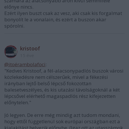
számára az alacsonyabb áron kívül semmiféle
előnye nincs.
Ezért ilyen buszt csak az vesz, aki csak kis forgalmat
bonyolít le a vonalain, és ezért a buszon akar
spórolni.
kristoof
15 éve
@itoérambolafoci
:
"Kedves Kristoof, a fél-alacsonypadlós buszok városi
közlekedésre nem célszerűek, mivel a fékezési
irányban lejtő belső lépcső fokozottan
balesetveszélyes, és kis utazási távolságoknál a két
lépcsővel elérhető magaspadlós rész kifejezetten
előnytelen."
Jó legyen. De erre még mindig azt tudom mondani,
hogy ettől függetlenül sok európai országban ezt a
kialakítást helyezik előnybe. (Igaz ott az utasszámok