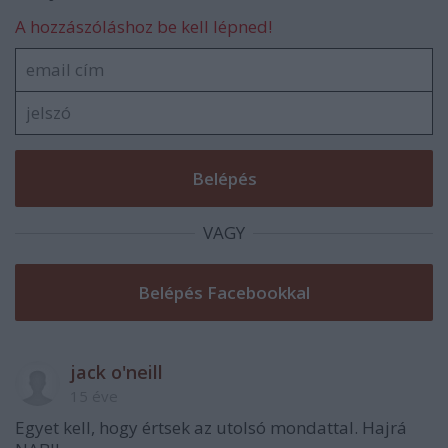
A hozzászóláshoz be kell lépned!
VAGY
jack o'neill
15 éve
Egyet kell, hogy értsek az utolsó mondattal. Hajrá