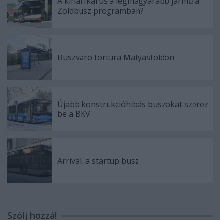
A kínai Ikarus a legmagyarabb jármű a
Zöldbusz programban?
Buszváró tortúra Mátyásföldön
Újabb konstrukcióhibás buszokat szerez
be a BKV
Arrival, a startup busz
Szólj hozzá!