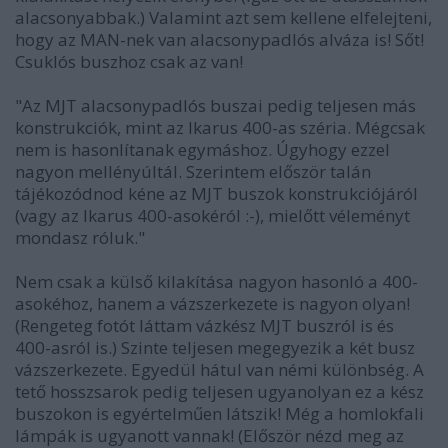
alacsonyabbak.) Valamint azt sem kellene elfelejteni,
hogy az MAN-nek van alacsonypadlós alváza is! Sőt!
Csuklós buszhoz csak az van!
"Az MJT alacsonypadlós buszai pedig teljesen más
konstrukciók, mint az Ikarus 400-as széria. Mégcsak
nem is hasonlítanak egymáshoz. Úgyhogy ezzel
nagyon mellényúltál. Szerintem először talán
tájékozódnod kéne az MJT buszok konstrukciójáról
(vagy az Ikarus 400-asokéról :-), mielőtt véleményt
mondasz róluk."
Nem csak a külső kilakítása nagyon hasonló a 400-
asokéhoz, hanem a vázszerkezete is nagyon olyan!
(Rengeteg fotót láttam vázkész MJT buszról is és
400-asról is.) Szinte teljesen megegyezik a két busz
vázszerkezete. Egyedül hátul van némi különbség. A
tető hosszsarok pedig teljesen ugyanolyan ez a kész
buszokon is egyértelműen látszik! Még a homlokfali
lámpák is ugyanott vannak! (Először nézd meg az