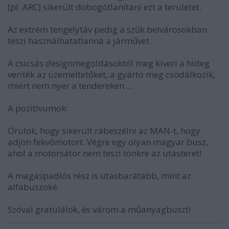
(pl. ARC) sikerült dobogótlanítani ezt a területet.
Az extrém tengelytáv pedig a szűk belvárosokban
teszi használhatatlanná a járművet.
A csicsás designmegoldásoktól meg kiveri a hideg
veríték az üzemeltetőket, a gyártó meg csodálkozik,
miért nem nyer a tendereken ...
A pozitívumok:
Örülök, hogy sikerült rábeszélni az MAN-t, hogy
adjon fekvőmotort. Végre egy olyan magyar busz,
ahol a motorsátor nem teszi tönkre az utasteret!
A magaspadlós rész is utasbarátabb, mint az
alfabuszoké.
Szóval gratulálok, és várom a műanyagbuszt!