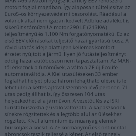
MAN A69 alvázon nyugszik, amely EEV rendszerű
motort foglal magában. Így alaposan túlteljesítve az
Euro5-ös környezetvédelmi besorolást. Ráadásul a
volánok által nem igazán kedvelt Adblue adalékot is
sikerült száműzni! A motor 290 LE (213KW)
teljesítményű és 1.100 Nm forgatónyomatékú. Ez az
első EEV előírásokat teljesítő hazai gyártású busz. A
rövid utazás ideje alatt igen kellemes komfort
érzetet nyújtott a jármű. Ilyen jó futásteljesítményt
eddig hazai autóbuszon nem tapasztaltam. Az MAN-
től érkeznek a futóművek, a váltó a ZF új Ecolife
automataváltója. A Kiel utasüléseken 33 ember
foglalhat helyet plusz három lehajtható ülésre is le
lehet ülni a kettes ajtóval szemben lévő peronon. 71
utas pedig állhat is, így összesen 104 utas
helyezkedhet el a járművön. A vezetőülés az ISRI
turistabuszokba (!?) való változata. A kapaszkodók
sínekre rögzítettek és a legtöbb alul az ülésekhez
rögzített. Kívül aluminium és műanyag elemek
burkolják a kocsit. A ZF kormánymű és Continental
abroncsok teszik teljessé a képet. Az első tengely