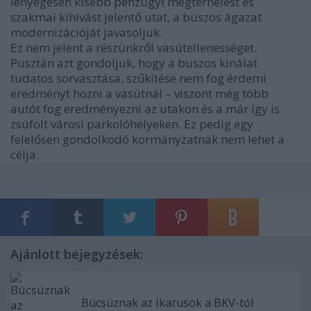
lényegesen kisebb pénzügyi megterhelést és
szakmai kihívást jelentő utat, a buszos ágazat
modernizációját javasoljuk.
Ez nem jelent a részünkről vasútellenességet.
Pusztán azt gondoljuk, hogy a buszos kínálat
tudatos sorvasztása, szűkítése nem fog érdemi
eredményt hozni a vasútnál – viszont még több
autót fog eredményezni az utakon és a már így is
zsúfolt városi parkolóhelyeken. Ez pedig egy
felelősen gondolkodó kormányzatnak nem lehet a
célja.
Ajánlott bejegyzések:
Búcsúznak az Ikarusok a BKV-tól