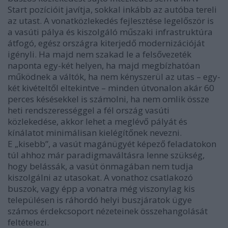
Start pozícióit javítja, sokkal inkább az autóba tereli
az utast. A vonatközlekedés fejlesztése legelőször is
a vasúti pálya és kiszolgáló műszaki infrastruktúra
átfogó, egész országra kiterjedő modernizációját
igényli. Ha majd nem szakad le a felsővezeték
naponta egy-két helyen, ha majd megbízhatóan
működnek a váltók, ha nem kényszerül az utas – egy-
két kivételtől eltekintve – minden útvonalon akár 60
perces késésekkel is számolni, ha nem omlik össze
heti rendszerességgel a fél ország vasúti
közlekedése, akkor lehet a meglévő pályát és
kínálatot minimálisan kielégítőnek nevezni.
E „kisebb”, a vasút magánügyét képező feladatokon
túl ahhoz már paradigmaváltásra lenne szükség,
hogy belássák, a vasút önmagában nem tudja
kiszolgálni az utasokat. A vonathoz csatlakozó
buszok, vagy épp a vonatra még viszonylag kis
településen is ráhordó helyi buszjáratok ügye
számos érdekcsoport nézeteinek összehangolását
feltételezi.