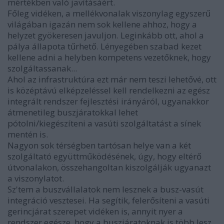
mértékben való javításáért.
Főleg vidéken, a mellékvonalak viszonylag egyszerű
világában igazán nem sok kellene ahhoz, hogy a
helyzet gyökeresen javuljon. Leginkább ott, ahol a
pálya állapota tűrhető. Lényegében szabad kezet
kellene adni a helyben kompetens vezetőknek, hogy
szolgáltassanak...
Ahol az infrastruktúra ezt már nem teszi lehetővé, ott
is középtávú elképzeléssel kell rendelkezni az egész
integrált rendszer fejlesztési irányáról, ugyanakkor
átmenetileg buszjáratokkal lehet
pótolni/kiegészíteni a vasúti szolgáltatást a sínek
mentén is.
Nagyon sok térségben tartósan helye van a két
szolgáltató együttműködésének, úgy, hogy eltérő
útvonalakon, összehangoltan kiszolgálják ugyanazt
a viszonylatot.
Sz'tem a buszvállalatok nem lesznek a busz-vasút
integráció vesztesei. Ha segítik, felerősíteni a vasúti
gerincjárat szerepet vidéken is, annyit nyer a
rendszer egésze, hogy a buszjáratoknak is több lesz