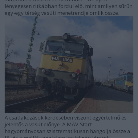
lényegesen ritkábban fordul elő, mint amilyen sűrűn
egy-egy térség vasúti menetrendje omlik össze.
A csatlakozások kérdésében viszont egyértelmű és
jelentős a vasút előnye. A MÁV-Start
hagyományosan szisztematikusan hangolja össze a
fő- és a mellékvonalakon közlekedő járatok