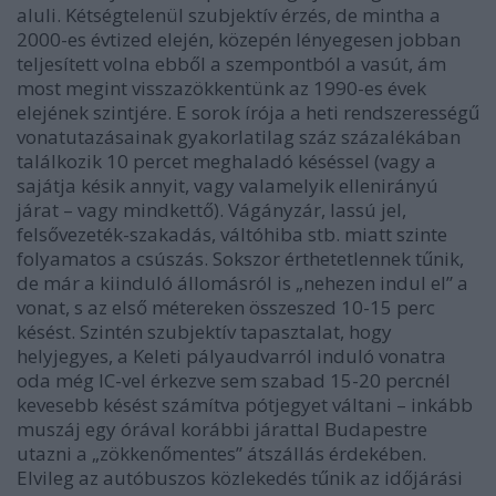
aluli. Kétségtelenül szubjektív érzés, de mintha a
2000-es évtized elején, közepén lényegesen jobban
teljesített volna ebből a szempontból a vasút, ám
most megint visszazökkentünk az 1990-es évek
elejének szintjére. E sorok írója a heti rendszerességű
vonatutazásainak gyakorlatilag száz százalékában
találkozik 10 percet meghaladó késéssel (vagy a
sajátja késik annyit, vagy valamelyik ellenirányú
járat – vagy mindkettő). Vágányzár, lassú jel,
felsővezeték-szakadás, váltóhiba stb. miatt szinte
folyamatos a csúszás. Sokszor érthetetlennek tűnik,
de már a kiinduló állomásról is „nehezen indul el” a
vonat, s az első métereken összeszed 10-15 perc
késést. Szintén szubjektív tapasztalat, hogy
helyjegyes, a Keleti pályaudvarról induló vonatra
oda még IC-vel érkezve sem szabad 15-20 percnél
kevesebb késést számítva pótjegyet váltani – inkább
muszáj egy órával korábbi járattal Budapestre
utazni a „zökkenőmentes” átszállás érdekében.
Elvileg az autóbuszos közlekedés tűnik az időjárási