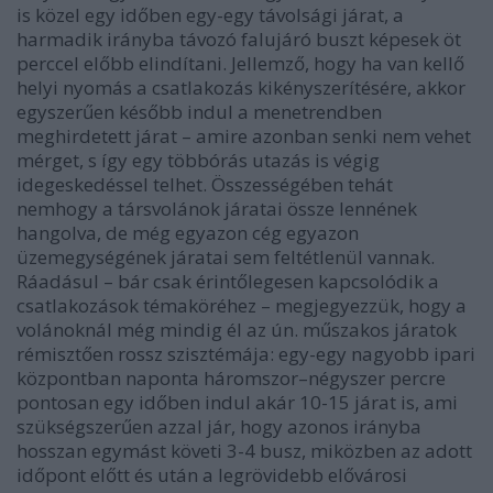
is közel egy időben egy-egy távolsági járat, a
harmadik irányba távozó falujáró buszt képesek öt
perccel előbb elindítani. Jellemző, hogy ha van kellő
helyi nyomás a csatlakozás kikényszerítésére, akkor
egyszerűen később indul a menetrendben
meghirdetett járat – amire azonban senki nem vehet
mérget, s így egy többórás utazás is végig
idegeskedéssel telhet. Összességében tehát
nemhogy a társvolánok járatai össze lennének
hangolva, de még egyazon cég egyazon
üzemegységének járatai sem feltétlenül vannak.
Ráadásul – bár csak érintőlegesen kapcsolódik a
csatlakozások témaköréhez – megjegyezzük, hogy a
volánoknál még mindig él az ún. műszakos járatok
rémisztően rossz szisztémája: egy-egy nagyobb ipari
központban naponta háromszor–négyszer percre
pontosan egy időben indul akár 10-15 járat is, ami
szükségszerűen azzal jár, hogy azonos irányba
hosszan egymást követi 3-4 busz, miközben az adott
időpont előtt és után a legrövidebb elővárosi