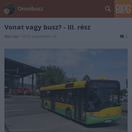
Omnibusz
Vonat vagy busz? - III. rész
Raci Laci
•
2012. szeptember 26.
3