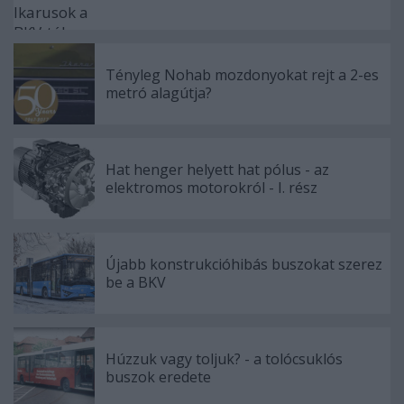
Tényleg Nohab mozdonyokat rejt a 2-es
metró alagútja?
Hat henger helyett hat pólus - az
elektromos motorokról - I. rész
Újabb konstrukcióhibás buszokat szerez
be a BKV
Húzzuk vagy toljuk? - a tolócsuklós
buszok eredete