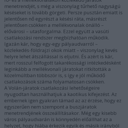
menetrendjét, s még a viszonylag tűrhető nagyságú
késéseket is tovább görgeti. Persze pusztán emiatt is
jelentősen nő egyrészt a késési ráta, másrészt
jelentősen csökken a mellékvonalak önálló –
elővárosi – utasforgalma. Ezzel együtt a vasúti
csatlakozási rendszer megbízhatóan működik.
Igazán kár, hogy egy-egy pályaudvarról –
közlekedés-földrajzi okok miatt – viszonylag kevés
helyre lehet átszállással is eljutni. És azért is kár,
mert rosszul felfogott takarékossági intézkedésként
leginkább a mellékvonali járatokat ritkították a
közelmúltban többször is, s így e jól működő
csatlakozások száma folyamatosan csökken.
A Volán-járatok csatlakozási lehetőségeire
nyugodtan használhatjuk a kaotikus kifejezést. Az
embernek igen gyakran támad az az érzése, hogy ez
egyszerűen nem szempont a buszjáratok
menetrendjének összeállításakor. Még egy kisebb
város pályaudvarán is könnyedén előállhat az a
helyzet, hogy hiába érkezik egyik és másik irányból