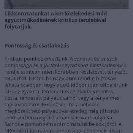
Cikksorozatunkat a két közlekedési mód
együttműködésének kritikus területével
folytatjuk.
Pontosság és csatlakozás
Kritikus ponthoz érkeztünk. A vonatok és buszok
pontossága és a járatok egymáshoz illeszkedésének
rendje szinte minden korábban részletezett tényezőt
felülírhat. Hiszen ha nagyjából mindig biztosak
lehetünk abban, hogy adott időpontban célba érünk,
bizony gyakran lemondunk az akadálymentes,
tiszta, rendezett pályaudvarról vagy a kényelmes
tájékozódásról. Különösen, ha a nehezen
megközelíthető pályaudvar esetleg még ráhordó
rendszerben megbízhatóan ki is van szolgálva.
Sajnos e ponton sem számolhatunk be sok jóról. A
MÁV-Start járatainak pontossága jelenleg kritikán