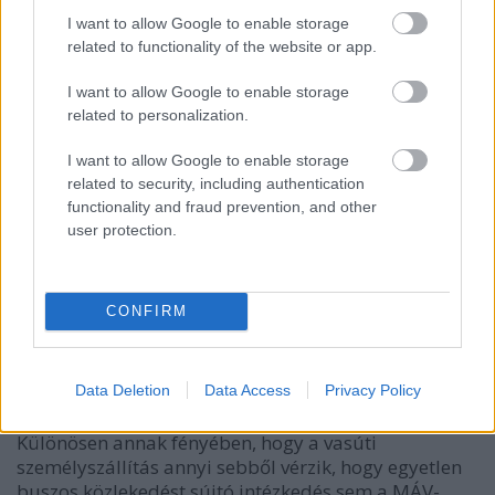
távolsági járaton) nem szolgálják a
I want to allow Google to enable storage
környezettudatos, költségtakarékos közösségi
related to functionality of the website or app.
közlekedés ügyét.
I want to allow Google to enable storage
related to personalization.
I want to allow Google to enable storage
related to security, including authentication
functionality and fraud prevention, and other
user protection.
CONFIRM
Data Deletion
Data Access
Privacy Policy
Különösen annak fényében, hogy a vasúti
személyszállítás annyi sebből vérzik, hogy egyetlen
buszos közlekedést sújtó intézkedés sem a MÁV-