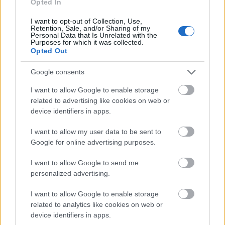
hangsúlyosabban kellene figyelni az egyes cégek és
Opted In
egyes üzemegységek járatainak összehangolására. A
I want to opt-out of Collection, Use,
csatlakozások biztosítása és a jelzésrendszer
Retention, Sale, and/or Sharing of my
egységesítése mellett az elővárosi vonalakon az
Personal Data that Is Unrelated with the
Purposes for which it was collected.
ütemes menetrend bevezetése tűnik
Opted Out
elengedhetetlennek akkor, ha az autós munkába
járás ütemének növekedését szeretnénk hatékonyan
Google consents
lassítani. Ezek, őszintén szólva, egyáltalán nem
tűnnek hatalmas kihívásnak – úgy látjuk, pusztán
I want to allow Google to enable storage
akarat kérdése egy országosan integrált buszos
related to advertising like cookies on web or
menetrendi rendszer kiépítése. Ismereteink szerint
device identifiers in apps.
ennek nem lehetnek technikai akadályai, de az
I want to allow my user data to be sent to
intézményi, szervezeti keretek is adottak a
Google for online advertising purposes.
különböző volánok érdekeinek gyors
összehangolására.
I want to allow Google to send me
Komolyabb feltételekhez kötött, ámde
personalized advertising.
elkerülhetetlen feladat a busztársaságok
járműparkjának gyorsított cseréje. Nem tartható
I want to allow Google to enable storage
tovább az elmúlt években kialakult állapot – sem az
related to analytics like cookies on web or
autóbuszok átlagéletkora, sem a nem az eredeti
device identifiers in apps.
funkciójában használt járművek (pl. elővárosi típus