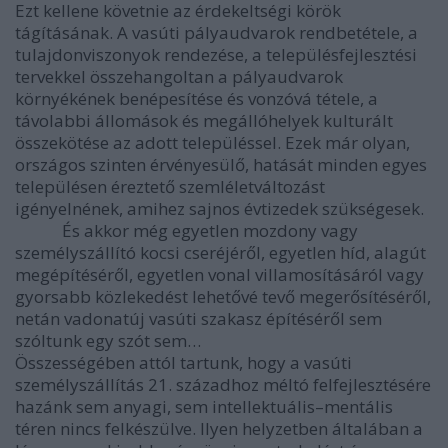
Ezt kellene követnie az érdekeltségi körök
tágításának. A vasúti pályaudvarok rendbetétele, a
tulajdonviszonyok rendezése, a településfejlesztési
tervekkel összehangoltan a pályaudvarok
környékének benépesítése és vonzóvá tétele, a
távolabbi állomások és megállóhelyek kulturált
összekötése az adott településsel. Ezek már olyan,
országos szinten érvényesülő, hatását minden egyes
településen éreztető szemléletváltozást
igényelnének, amihez sajnos évtizedek szükségesek.
És akkor még egyetlen mozdony vagy
személyszállító kocsi cseréjéről, egyetlen híd, alagút
megépítéséről, egyetlen vonal villamosításáról vagy
gyorsabb közlekedést lehetővé tevő megerősítéséről,
netán vadonatúj vasúti szakasz építéséről sem
szóltunk egy szót sem…
Összességében attól tartunk, hogy a vasúti
személyszállítás 21. századhoz méltó felfejlesztésére
hazánk sem anyagi, sem intellektuális–mentális
téren nincs felkészülve. Ilyen helyzetben általában a