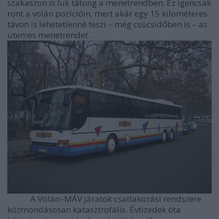
szakaszon is luk tátong a menetrendben. Ez igencsak
ront a volán pozícióin, mert akár egy 15 kilométeres
távon is lehetetlenné teszi – még csúcsidőben is – az
ütemes menetrendet.
A Volán–MÁV járatok csatlakozási rendszere
közmondásosan katasztrofális. Évtizedek óta