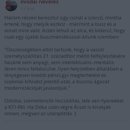
óvodai nevelés
13 éve
Három részen keresztül úgy csinál a szerző, mintha
értené, hogy melyik eszköz - mármint a busz és a
vonat mire való. Aztán lehull az álca, és kiderül, hogy
csak egy újabb buszmániákussal állunk szemben:
"Összességében attól tartunk, hogy a vasúti
személyszállítás 21. századhoz méltó felfejlesztésére
hazánk sem anyagi, sem intellektuális–mentális
téren nincs felkészülve. Ilyen helyzetben általában a
lényegesen kisebb pénzügyi megterhelést és
szakmai kihívást jelentő utat, a buszos ágazat
modernizációját javasoljuk."
Ostoba, szemellenzős hozzáállás, tele van ilyenekkel
a KTI-RKI. Ha Dóka után végre Ácsot is kirakják
onnan, megvan az utánpótlás :)