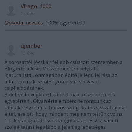
Virago_1000
13 éve
@óvodai nevelés
: 100% egyetertek!
újember
13 éve
A sorozattól jócskán feljebb csúszott szememben a
Blog értékelése. Messzemenően helytálló,
'naturalista', önmagában építő jellegű leírása az
állapotoknak; szinte nyoma sincs a vasút
csipkelődésének.
A defetista végkonklúzióval max. részben tudok
egyetérteni. Olyan értelemben: ne rontsunk az
utasok helyzetén a buszos szolgáltatás visszafogása
által, azelőtt, hogy mindent meg nem tettünk volna
1. a két alágazat összehangolásáért és 2. a vasúti
szolgáltatást legalább a jelenleg lehetséges