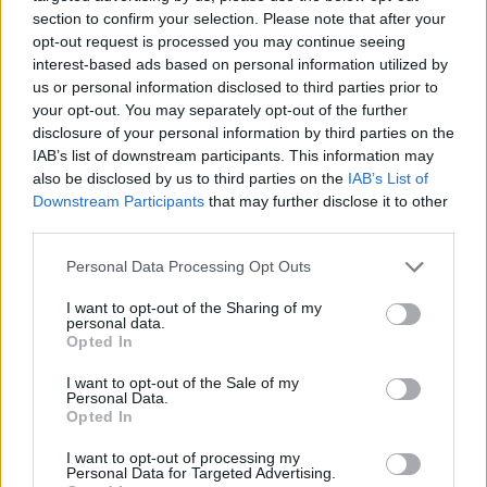
követik a vonat menetrendjének változásait.)
section to confirm your selection. Please note that after your
Hasonló helyzet jellemzi a nem volánok által
opt-out request is processed you may continue seeing
ellátott, nagyvárosi helyi közlekedés és a vasút
interest-based ads based on personal information utilized by
viszonyát is: Miskolcon az is előfordult az idén, hogy
us or personal information disclosed to third parties prior to
your opt-out. You may separately opt-out of the further
a kifejezetten a Tiszai pályaudvar és az
disclosure of your personal information by third parties on the
Egyetemváros között közlekedő expressz buszjárat
IAB’s list of downstream participants. This information may
indulását úgy ütemezték be, hogy arra a budapesti
also be disclosed by us to third parties on the
IAB’s List of
IC-ről két-három perc híján nem lehet felszállni.
Downstream Participants
that may further disclose it to other
third parties.
Az eddigiek összegzése
Please note that this website/app uses one or more Google
Personal Data Processing Opt Outs
Cikksorozatunkban még három példa bemutatását,
services and may gather and store information including but
s ezáltal a busz vagy vonat kérdéskör részletekbe
not limited to your visit or usage behaviour. You may click to
I want to opt-out of the Sharing of my
nyúló tárgyalását ígérjük. Ám előtte talán érdemes
personal data.
grant or deny consent to Google and its third-party tags to
Opted In
összegyűjteni a fenti tapasztalatok tükrében egyik
use your data for below specified purposes in below Google
vagy másik közlekedési ágazat fejlesztésével
consent section.
I want to opt-out of the Sale of my
kapcsolatos tennivalókat.
Personal Data.
A volán-járatok esetében lényegében egyetlen égető
Opted In
feladatot tudunk kiemelni: a menetrend-
I want to opt-out of processing my
szerkesztéskor az eddigieknél sokkal-sokkal
Personal Data for Targeted Advertising.