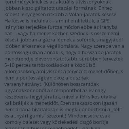
körülményeknek és az aktuális útviszonyoknak
jobban kiszolgáltatott utazási formának. Ehhez
képest lényegesen ritkább a Volán-járatok késése.
Ha késve is indulnak – amint említettük, a GPS-
irányítás terjedése furcsa módon ebbe az irányba
hat –, vagy ha menet közben szednek is össze némi
késést, jobban a gázra lépnek a sofőrök, s nagyjából
időben érkeznek a végállomásra. Nagy szerepe van a
pontosságukban annak is, hogy a hosszabb járatok
menetrendje eleve vontatottabb: sűrűbben terveztek
5-10 perces tartózkodásokat a közbülső
állomásokon, ami viszont a tervezett menetidőben, s
nem a pontosságban okoz a busznak
versenyhátrányt. (Különösen bosszantóak
ugyanakkor ebből a szempontból az év nagy
részében a hegyi járatok, mivel a téli síkos utakra
kalibrálják a menetidőt. Ezen szakaszokon igazán
nem ártana hivatalosan is megkülönböztetni a „téli”
és a „nyári gumis” szezont.) Mindenesetre csak
komoly baleset vagy közlekedési dugó borítja
alaposan a buszos menetrendet – de ilyen