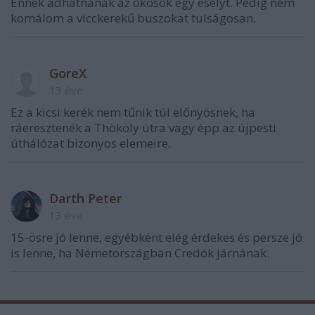
Ennek adhatnának az okosok egy esélyt. Pedig nem
komálom a vicckerekű buszokat tulságosan.
GoreX
13 éve
Ez a kicsi kerék nem tűnik túl előnyösnek, ha
ráeresztenék a Thököly útra vagy épp az újpesti
úthálózat bizonyos elemeire.
Darth Peter
13 éve
15-ösre jó lenne, egyébként elég érdekes és persze jó
is lenne, ha Németországban Credók járnának.