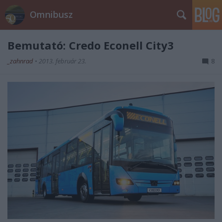
Omnibusz
Bemutató: Credo Econell City3
_zahnrad
•
2013. február 23.
8