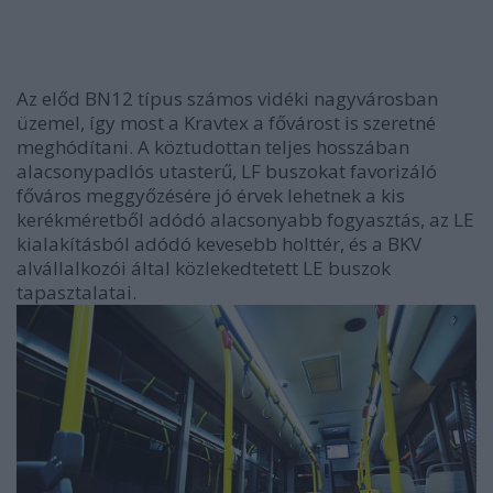
Az előd BN12 típus számos vidéki nagyvárosban
üzemel, így most a Kravtex a fővárost is szeretné
meghódítani. A köztudottan teljes hosszában
alacsonypadlós utasterű, LF buszokat favorizáló
főváros meggyőzésére jó érvek lehetnek a kis
kerékméretből adódó alacsonyabb fogyasztás, az LE
kialakításból adódó kevesebb holttér, és a BKV
alvállalkozói által közlekedtetett LE buszok
tapasztalatai.