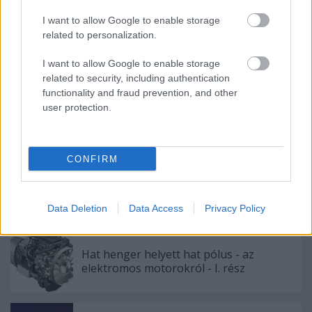
I want to allow Google to enable storage
related to personalization.
I want to allow Google to enable storage
Ajánlott bejegyzések:
related to security, including authentication
functionality and fraud prevention, and other
A kínai Ikarus a legmagyarabb jármű a
user protection.
Zöldbusz programban?
CONFIRM
Solaris Urbino 15 LE electric
Data Deletion
Data Access
Privacy Policy
Hat henger helyett hat pólus - az
elektromos motorokról - I. rész