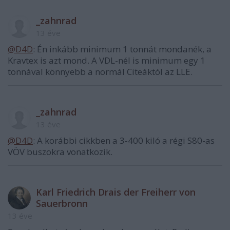
_zahnrad
13 éve
@D4D
: Én inkább minimum 1 tonnát mondanék, a
Kravtex is azt mond. A VDL-nél is minimum egy 1
tonnával könnyebb a normál Citeáktól az LLE.
_zahnrad
13 éve
@D4D
: A korábbi cikkben a 3-400 kiló a régi S80-as
VÖV buszokra vonatkozik.
Karl Friedrich Drais der Freiherr von
Sauerbronn
13 éve