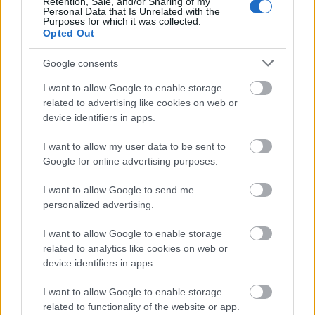
Retention, Sale, and/or Sharing of my
tanúbizonyságot, az utastér variálhatósága az
Personal Data that Is Unrelated with the
állóhelyek maximum 77%-át biztosító nagyméretű
Purposes for which it was collected.
Opted Out
peronrésszel az utastér tekintetében a mai élvonalba
helyezi a buszcsaládot. A buszról bővebben egy
Google consents
tesztfutást követően számolunk majd be.
I want to allow Google to enable storage
related to advertising like cookies on web or
device identifiers in apps.
I want to allow my user data to be sent to
Google for online advertising purposes.
Képek: Kravtex, Zahnrad
I want to allow Google to send me
personalized advertising.
I want to allow Google to enable storage
related to analytics like cookies on web or
device identifiers in apps.
I want to allow Google to enable storage
Címkék:
bemutató
credo
related to functionality of the website or app.