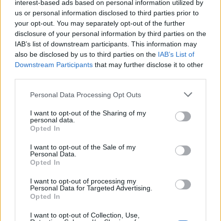
interest-based ads based on personal information utilized by
us or personal information disclosed to third parties prior to
your opt-out. You may separately opt-out of the further
disclosure of your personal information by third parties on the
IAB’s list of downstream participants. This information may
also be disclosed by us to third parties on the
IAB’s List of
Downstream Participants
that may further disclose it to other
third parties.
Please note that this website/app uses one or more Google
Personal Data Processing Opt Outs
services and may gather and store information including but
not limited to your visit or usage behaviour. You may click to
I want to opt-out of the Sharing of my
personal data.
grant or deny consent to Google and its third-party tags to
Opted In
use your data for below specified purposes in below Google
consent section.
I want to opt-out of the Sale of my
Personal Data.
A helyközi változatban is jókora állóhelyet lehet
Opted In
kialakítani, amire ha nincs szükség, akár 49 ülőhelyes is
I want to opt-out of processing my
lehet az utastér.
Personal Data for Targeted Advertising.
Opted In
Az eddig látott helyi és helyközi Econell típusok az
elődeikhez képest nagy fejlődésről tettek
I want to opt-out of Collection, Use,