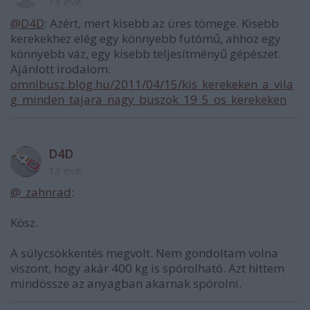
13 éve
@D4D
: Azért, mert kisebb az üres tömege. Kisebb
kerekekhez elég egy könnyebb futómű, ahhoz egy
könnyebb váz, egy kisebb teljesítményű gépészet.
Ajánlott irodalom:
omnibusz.blog.hu/2011/04/15/kis_kerekeken_a_vila
g_minden_tajara_nagy_buszok_19_5_os_kerekeken
D4D
13 éve
@_zahnrad
:
Kösz.
A súlycsökkentés megvolt. Nem gondoltam volna
viszont, hogy akár 400 kg is spórolható. Azt hittem
mindössze az anyagban akarnak spórolni.