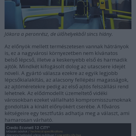
Jókora a peronrész, de ülőhelyekből sincs hiány.
Az előnyök mellett természetesen vannak hátrányok
is, ez a nagyvárosi környezetben nem kívánatos
belső lépcső, illetve a keskenyebb első és harmadik
ajtók. Mindkét kifogásolt dolog az utascsere idejét
növeli. A gyártó válasza ezekre az egyik legjobb
lépcsőkialakítás, az alacsony fellépési magasságok,
az ajtóméretekre pedig az első ajtós felszállási rend
lehetnek. Az elődmodellt üzemeltető vidéki
városokban ezeket vállalható kompromisszumoknak
gondolták a kínált előnyökért cserébe. A főváros
kétségeire egy tesztfutás adhatja meg a választ, ami
hamarosan várható.