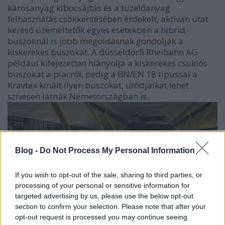
károsanyag kibocsájtás és a tüzelőanyag
felhasználás csökkentésében érdekelt, aktívan utat
kereső üzemeltetők egyes esetekben a hibrid
buszoknál is
jobb megoldásnak gondolják
a
kiskerekes buszokat. A düsseldorfi Rheibahn AG
például kifejezetten hiányolja a kiskerekes csuklós
buszokat a piacról, pedig a BN/EN 18 típussal a
Kravtex kínált ilyen buszokat, utódjaikat lehet
szívesen látnák Németországban is.
Blog -
Do Not Process My Personal Information
If you wish to opt-out of the sale, sharing to third parties, or
processing of your personal or sensitive information for
targeted advertising by us, please use the below opt-out
section to confirm your selection. Please note that after your
opt-out request is processed you may continue seeing