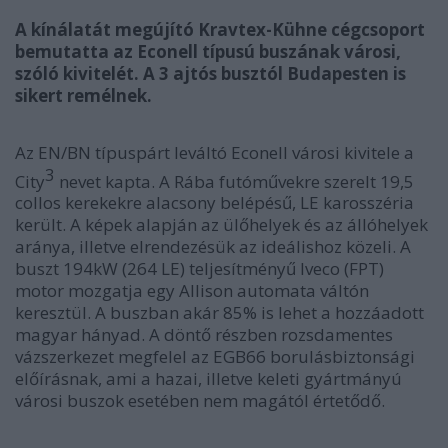
A kínálatát megújító Kravtex-Kühne cégcsoport
bemutatta az Econell típusú buszának városi,
szóló kivitelét. A 3 ajtós busztól Budapesten is
sikert remélnek.
Az EN/BN típuspárt leváltó Econell városi kivitele a
3
City
nevet kapta. A Rába futóművekre szerelt 19,5
collos kerekekre alacsony belépésű, LE karosszéria
került. A képek alapján az ülőhelyek és az állóhelyek
aránya, illetve elrendezésük az ideálishoz közeli. A
buszt 194kW (264 LE) teljesítményű Iveco (FPT)
motor mozgatja egy Allison automata váltón
keresztül. A buszban akár 85% is lehet a hozzáadott
magyar hányad. A döntő részben rozsdamentes
vázszerkezet megfelel az EGB66 borulásbiztonsági
előírásnak, ami a hazai, illetve keleti gyártmányú
városi buszok esetében nem magától értetődő.