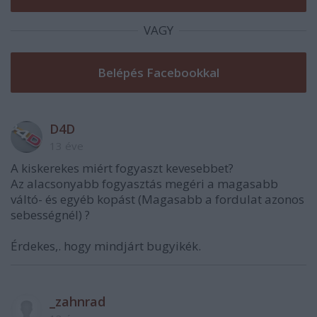
VAGY
D4D
13 éve
A kiskerekes miért fogyaszt kevesebbet?
Az alacsonyabb fogyasztás megéri a magasabb
váltó- és egyéb kopást (Magasabb a fordulat azonos
sebességnél) ?
Érdekes,. hogy mindjárt bugyikék.
_zahnrad