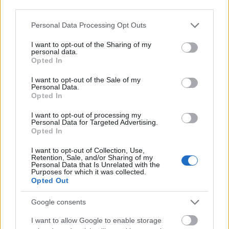
furcsaság, hogy a Volvo buszok EEV normának
third parties.
megfelelő dízelmotorokkal érkeznek, pedig a most
Please note that this website/app uses one or more Google
Personal Data Processing Opt Outs
érvényben lévő legszigorúbb besorolás az Euro VI, a
services and may gather and store information including but
korábbi logika alapján illett volna ehhez is
not limited to your visit or usage behaviour. You may click to
I want to opt-out of the Sharing of my
ragaszkodni. Műszakilag a buszok rendben lévőnek
personal data.
grant or deny consent to Google and its third-party tags to
tűnnek, az összesen 43 ülőhellyel elért 106 fős
Opted In
use your data for below specified purposes in below Google
befogadóképesség kiváló, a Citaro csuklósok csak
consent section.
I want to opt-out of the Sale of my
102 főt tudnak szállítani és eközben mindössze 35
Personal Data.
főnek jut ülőhely. Ebből az is következhet, hogy több
Opted In
alacsony padlószinten lévő üléssel is átvitte volna a
I want to opt-out of processing my
Volvo a lécet, de egy olyan utastér már korlátozottan
Personal Data for Targeted Advertising.
lenne alkalmas városi üzemre, ami rávilágít a BKK
Opted In
elvárásaiban rejlő
gyengeségekre
.
I want to opt-out of Collection, Use,
Retention, Sale, and/or Sharing of my
A Fejlesztési Minisztérium a Volánbusz beszerzését
Personal Data that Is Unrelated with the
komoly előrelépésnek tekinti a magyar
Purposes for which it was collected.
Opted Out
járműgyártás számára, noha a 61 darab csuklós
Volvo busszal ellentétben a 106 szóló, egyébként
Google consents
Euro VI-os motorral érkező, MAN gyártmányú busz
még egy olyan ellentételezési próbálkozást sem tud
I want to allow Google to enable storage