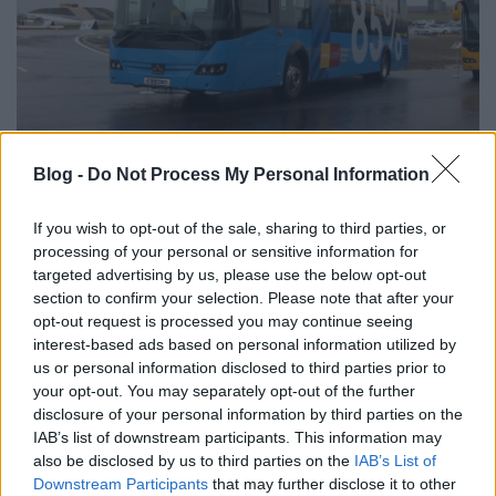
Mit nekünk 85 százalékos magyar hányad, a harminc se
Blog -
Do Not Process My Personal Information
az igazi!
If you wish to opt-out of the sale, sharing to third parties, or
A Volvo 7900-as sorozatú kocsija alumínium
processing of your personal or sensitive information for
vázszerkezetet kapott, ezért kevesebb ülés került
targeted advertising by us, please use the below opt-out
padlószintre, mint az acélvázas, Budapesten már
section to confirm your selection. Please note that after your
ismert, 7700-as jelölésű elődje esetében. Ez bizony
opt-out request is processed you may continue seeing
visszalépés, a csuklós, négy ajtós példány az előd
interest-based ads based on personal information utilized by
tíz ülésével szemben a maximális állóhelyre
us or personal information disclosed to third parties prior to
berendezett utastér esetén csak hét darab ülést tud
your opt-out. You may separately opt-out of the further
kínálni, amit fellépés nélkül lehet elérni. Ez azonban
disclosure of your personal information by third parties on the
nem zavarta a BKK-t, sőt még a korábbi kemény
IAB’s list of downstream participants. This information may
elvárásaiból is visszább vett, hogy-hogy nem éppen
also be disclosed by us to third parties on the
IAB’s List of
hét ülést vár el fellépő nélkül elhelyezni. További
Downstream Participants
that may further disclose it to other