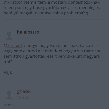
@kristoof
: Nem értem, a mostani döntéshozóknak
miért pont egy busz gyártójának visszamenőleges
hatályú megváltoztatása volna probléma? :)
halaloszto
12 éve
@kristoof
: naugye hogy van benne hazai alkatresz.
vagy nem akarod azt mondani hogy azt a matricat
sem itthon gyartottak, ezert nem sikerult magyarul
irni?
Vajk
ghater
12 éve
uncsi