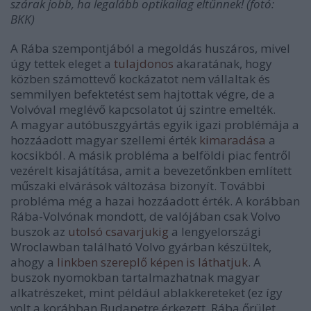
szárak jobb, ha legalább optikailag eltűnnek! (fotó:
BKK)
A Rába szempontjából a megoldás huszáros, mivel
úgy tettek eleget a
tulajdonos
akaratának, hogy
közben számottevő kockázatot nem vállaltak és
semmilyen befektetést sem hajtottak végre, de a
Volvóval meglévő kapcsolatot új szintre emelték.
A magyar autóbuszgyártás egyik igazi problémája a
hozzáadott magyar szellemi érték
kimaradása
a
kocsikból. A másik probléma a belföldi piac fentről
vezérelt kisajátítása, amit a bevezetőnkben említett
műszaki elvárások változása bizonyít. További
probléma még a hazai hozzáadott érték. A korábban
Rába-Volvónak mondott, de valójában csak Volvo
buszok az
utolsó csavarjukig
a lengyelországi
Wroclawban található Volvo gyárban készültek,
ahogy a
linkben szereplő képen is láthatjuk
. A
buszok nyomokban tartalmazhatnak magyar
alkatrészeket, mint például ablakkereteket (ez így
volt a korábban Budapetre érkezett, Rába őrület