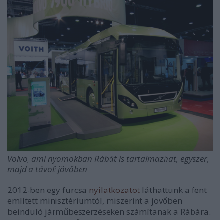
Volvo, ami nyomokban Rábát is tartalmazhat, egyszer,
majd a távoli jövőben
2012-ben egy furcsa
nyilatkozatot
láthattunk a fent
említett minisztériumtól, miszerint a jövőben
beinduló járműbeszerzéseken számítanak a Rábára.