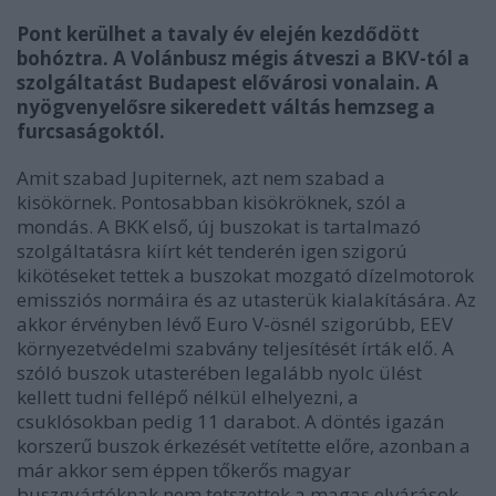
Pont kerülhet a tavaly év elején kezdődött
bohóztra. A Volánbusz mégis átveszi a BKV-tól a
szolgáltatást Budapest elővárosi vonalain. A
nyögvenyelősre sikeredett váltás hemzseg a
furcsaságoktól.
Amit szabad Jupiternek, azt nem szabad a
kisökörnek. Pontosabban kisökröknek, szól a
mondás. A BKK első, új buszokat is tartalmazó
szolgáltatásra kiírt két tenderén igen szigorú
kikötéseket tettek a buszokat mozgató dízelmotorok
emissziós normáira és az utasterük kialakítására. Az
akkor érvényben lévő Euro V-ösnél szigorúbb, EEV
környezetvédelmi szabvány teljesítését írták elő. A
szóló buszok utasterében legalább nyolc ülést
kellett tudni fellépő nélkül elhelyezni, a
csuklósokban pedig 11 darabot. A döntés igazán
korszerű buszok érkezését vetítette előre, azonban a
már akkor sem éppen tőkerős magyar
buszgyártóknak nem tetszettek a magas elvárások.