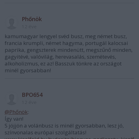
Phőnök
12 éve
kamumagyar lengyel svéd busz, meg német busz,
francia krumpli, német hagyma, portugál kalocsai
paprika, gengszterek mindenütt, megszűnő minden,
gagyitévé, valóvilág, herevasalás, szemétevés,
alkoholizmus, ez az! Basszuk tönkre az országot
minél gyorsabban!
BPO654
12 éve
@Phőnök
:
Így van!
S jöjjön a volánbusz is minél gyorsabban, lesz jó,
színvonalas európai szolgáltatás!