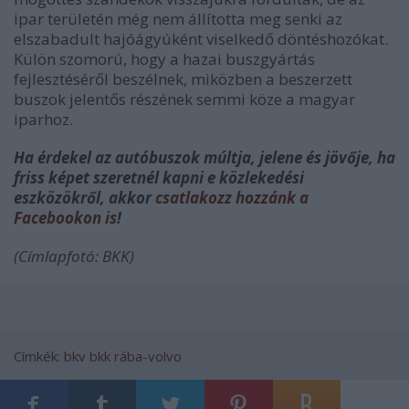
ipar területén még nem állította meg senki az
elszabadult hajóágyúként viselkedő döntéshozókat.
Külön szomorú, hogy a hazai buszgyártás
fejlesztéséről beszélnek, miközben a beszerzett
buszok jelentős részének semmi köze a magyar
iparhoz.
Ha érdekel az autóbuszok múltja, jelene és jövője, ha
friss képet szeretnél kapni e közlekedési
eszközökről, akkor
csatlakozz hozzánk a
Facebookon is
!
(Címlapfotó: BKK)
Címkék:
bkv
bkk
rába-volvo