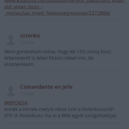
www.kisalfold.hu/tudosito/hianyos_padlozatu_kisalf
old_volan_busz_-
_mulasztas_miatt_felelossegrevonas/2372866/
sztenke
12 éve
Nem gondoltam volna, hogy kb 150 zsírúj busz
érkezéséről is lehet fikázó cikket írni, de
elismerésem.
Comandante en Jefe
12 éve
@BPO654
:
ennek a hírnek melyik része szól a Volánbuszról?
(FYI: A Volánbusz ma is a BKK egyik szolgáltatója).