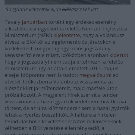
Sárgának képzelték el,de
bili
égszínkék lett
Tavaly
januárban
történt egy érdekes esemény,
a közlekedési ügyekért is felelős Nemzeti Fejlesztési
Minisztérium (NFM)
kijelentette
, hogy a Volánbusz
átveszi a BKV-tól az agglomerációs járatokon a
közlekedést, mégpedig egy uniós jogszabály
kényszerítő ereje miatt. Időközben azonban
kiderült
,
hogy a jogszabályt nem tudja értelmezni a felelős
minisztérium, így az általa említett 2013. május
elsejei időpontra nem is tudott
megvalósulni
az
átvétel. Időközben a Volánbusz visszavonta az
először kiírt járműtendereit, majd másféle úton
próbálkozott. A megjelent hírek szerint a tender
visszavonása a hazai gyártók védelmére hivatkozva
történt, de az újra kiírt tenderen sem a hazai gyártók
lettek a nyertes beszállítók. A háttere a hirtelen
felindulásból elkövetett sorozatos baklövéseknek
vélhetően a BKK vezetése ellen ténykedő, a
minisztériummal jóban lévő sértett személy vagy