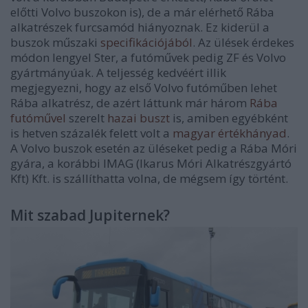
előtti Volvo buszokon is), de a már elérhető Rába
alkatrészek furcsamód hiányoznak. Ez kiderül a
buszok műszaki
specifikációjából
. Az ülések érdekes
módon lengyel Ster, a futóművek pedig ZF és Volvo
gyártmányúak. A teljesség kedvéért illik
megjegyezni, hogy az első Volvo futóműben lehet
Rába alkatrész, de azért láttunk már három
Rába
futóművel
szerelt
hazai buszt
is, amiben egyébként
is hetven százalék felett volt a
magyar értékhányad
.
A Volvo buszok esetén az üléseket pedig a Rába Móri
gyára, a korábbi IMAG (Ikarus Móri Alkatrészgyártó
Kft) Kft. is szállíthatta volna, de mégsem így történt.
Mit szabad Jupiternek?