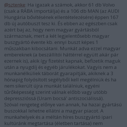
@sztenke
: Ha igazak a számok, akkor 61 db Volvo
(csak a RÁBA importálja) és a 106 db MAN (az AUDI
Hungária bővítésének ellentételezésére) éppen 167
db új autóbuszt tesz ki. És ebben az egészben csak
azért baj az, hogy nem magyar gyártásból
származnak, mert a két legjelentősebb magyar
buszgyártó évente kb. ennyi buszt képes 1
műszakban kibocsátani. Munkát adva ezzel magyar
embereknek (a beszállítói háttérrel együtt akár pár
ezernek is), akik így fizetést kapnak, befizetik maguk
után a nyugdíj és egyéb járulékokat. Vagyis nem a
munkanélküliek táborát gyarapítják, akiknek a 3
hónapig folyósított segélyből kell megélniük és ha
nem sikerült újra munkát találniuk, egyéni
tűrőképesség szerint válnak előbb vagy utóbb
depresszióssá (Uram bocsá' antiszociálissá).
Szóval rengeteg előnye van annak, ha hazai gyártású
buszokkal lehetne ellátni a magyar piacot. A
munkahelyek és a méltán híres buszgyártó ipari
kultúránk megtartása (életben tartása) nem