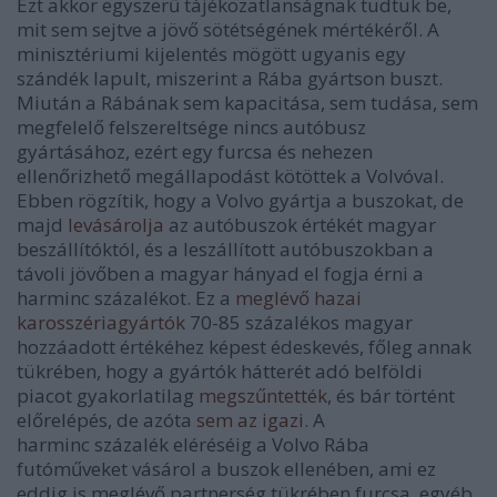
Ezt akkor egyszerű tájékozatlanságnak tudtuk be,
mit sem sejtve a jövő sötétségének mértékéről. A
minisztériumi kijelentés mögött ugyanis egy
szándék lapult, miszerint a Rába gyártson buszt.
Miután a Rábának sem kapacitása, sem tudása, sem
megfelelő felszereltsége nincs autóbusz
gyártásához, ezért egy furcsa és nehezen
ellenőrizhető megállapodást kötöttek a Volvóval.
Ebben rögzítik, hogy a Volvo gyártja a buszokat, de
majd
levásárolja
az autóbuszok értékét magyar
beszállítóktól, és a leszállított autóbuszokban a
távoli jövőben a magyar hányad el fogja érni a
harminc százalékot. Ez a
meglévő hazai
karosszériagyártók
70-85 százalékos magyar
hozzáadott értékéhez képest édeskevés, főleg annak
tükrében, hogy a gyártók hátterét adó belföldi
piacot gyakorlatilag
megszűntették
, és bár történt
előrelépés, de azóta
sem az igazi
. A
harminc százalék eléréséig a Volvo Rába
futóműveket vásárol a buszok ellenében, ami ez
eddig is meglévő partnerség tükrében furcsa, egyéb