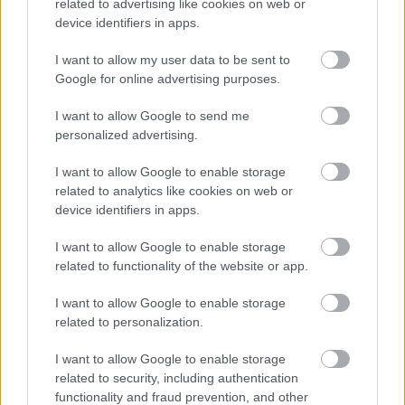
felmutatni, mint a Rába és a Volvo. Az MAN német
related to advertising like cookies on web or
gyártó, de buszai a Volvóhoz hasonlóan,
device identifiers in apps.
Lengyelországban készülnek. A figyelmes szemlélő a
hazai helyzetbe kerülésük kapcsán érdekes
I want to allow my user data to be sent to
ciklikusságra figyelhet fel, ami valószínűleg a
Google for online advertising purposes.
véletlen műve.
I want to allow Google to send me
personalized advertising.
I want to allow Google to enable storage
related to analytics like cookies on web or
device identifiers in apps.
I want to allow Google to enable storage
related to functionality of the website or app.
I want to allow Google to enable storage
related to personalization.
I want to allow Google to enable storage
related to security, including authentication
MAN busz, se magyar alkatrész, se ellentételezés, mégis
functionality and fraud prevention, and other