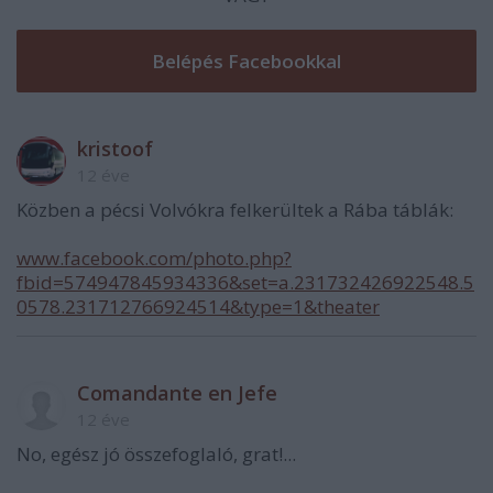
kristoof
12 éve
Közben a pécsi Volvókra felkerültek a Rába táblák:
www.facebook.com/photo.php?
fbid=574947845934336&set=a.231732426922548.5
0578.231712766924514&type=1&theater
Comandante en Jefe
12 éve
No, egész jó összefoglaló, grat!...