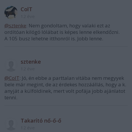
ColT
12 éve
@sztenke
: Nem gondoltam, hogy valaki ezt az
ordítóan kilógó lólábat is képes lenne elkendőzni.
A 105 busz lehetne itthonról is. Jobb lenne.
sztenke
12 éve
@ColT
: Jó, én ebbe a parttalan vitába nem megyyek
bele már megint, de az érdekes hozzáállás, hogy a k.
anyját a külföldinek, mert volt pofája jobb ajánlatot
tenni.
Takarító nő-ő-ő
12 éve