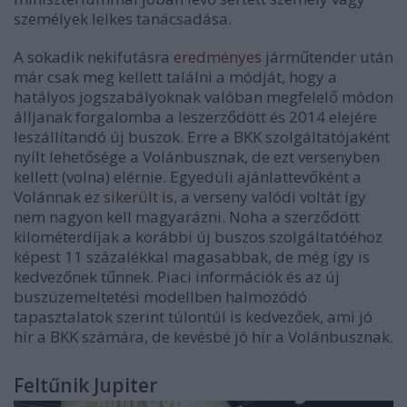
személyek lelkes tanácsadása.
A sokadik nekifutásra
eredményes
járműtender után
már csak meg kellett találni a módját, hogy a
hatályos jogszabályoknak valóban megfelelő módon
álljanak forgalomba a leszerződött és 2014 elejére
leszállítandó új buszok. Erre a BKK szolgáltatójaként
nyílt lehetősége a Volánbusznak, de ezt versenyben
kellett (volna) elérnie. Egyedüli ajánlattevőként a
Volánnak ez
sikerült is
, a verseny valódi voltát így
nem nagyon kell magyarázni. Noha a szerződött
kilométerdíjak a korábbi új buszos szolgáltatóéhoz
képest 11 százalékkal magasabbak, de még így is
kedvezőnek tűnnek. Piaci információk és az új
buszüzemeltetési modellben halmozódó
tapasztalatok szerint túlontúl is kedvezőek, ami jó
hír a BKK számára, de kevésbé jó hír a Volánbusznak.
Feltűnik Jupiter