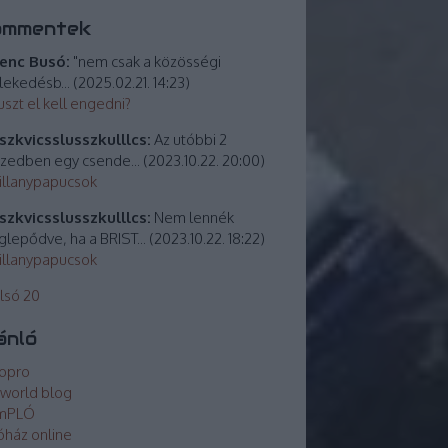
ommentek
enc Busó:
"nem csak a közösségi
lekedésb...
(
2025.02.21. 14:23
)
uszt el kell engedni?
zkvicsslusszkulllcs:
Az utóbbi 2
izedben egy csende...
(
2023.10.22. 20:00
)
villanypapucsok
zkvicsslusszkulllcs:
Nem lennék
lepődve, ha a BRIST...
(
2023.10.22. 18:22
)
villanypapucsok
lsó 20
ánló
opro
world blog
mPLÓ
óház online