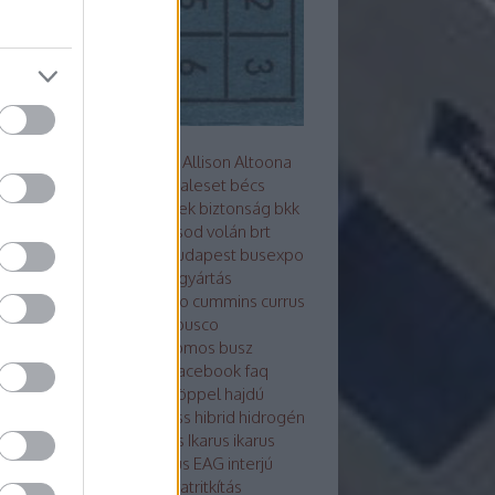
s metró
akkumulátor
alfa
Allison
Altoona
z
arc
ARRIVAL
ausztrália
baleset
bécs
mutató
Berliet
beszerzések
biztonság
bkk
Bluebus
BM HEROS
borsod volán
brt
sú
Búcsú a korelnöktől
budapest
busexpo
world
buszfesztivál
buszgyártás
zsofőr
bvg
BYD
cng
credo
cummins
currus
debrecen
design
ebsf
Ebusco
otikusbuszgyárak
elektromos busz
ktro tudástár
eu
evopro
facebook
faq
ár
ganz
general motors
göppel
hajdú
án
hajóbusz
Hamburg
hess
hibrid
hidrogén
ek
hispano
hyundai
ikarbus
Ikarus
ikarus
rus200 50
Ikarus 350
Ikarus EAG
interjú
bus
irizar
Isuzu
itk
iveco
járatritkítás