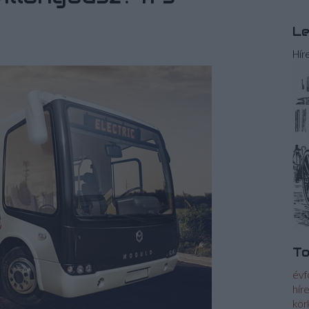
Le
Hír
To
évf
hír
kör