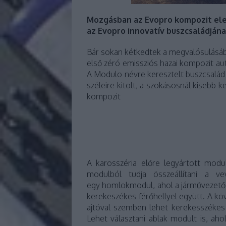
Mozgásban az Evopro kompozit el
az Evopro innovatív buszcsaládjána
Bár sokan kétkedtek a megvalósulásá
első zéró emissziós hazai kompozit aut
A Modulo névre keresztelt buszcsalád
széleire kitolt, a szokásosnál kisebb
kompozit felé
A karosszéria előre legyártott modu
modulból tudja összeállítani a v
egy homlokmodul, ahol a járművezető ü
kerekeszékes férőhellyel együtt. A kö
ajtóval szemben lehet kerekesszékes f
Lehet választani ablak modult is, ah