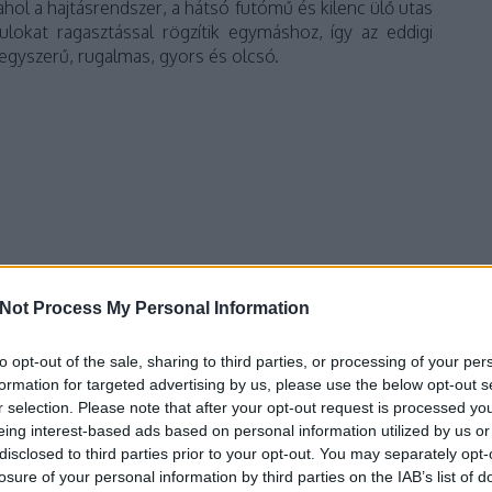
hol a hajtásrendszer, a hátsó futómű és kilenc ülő utas
ulokat ragasztással rögzítik egymáshoz, így az eddigi
egyszerű, rugalmas, gyors és olcsó.
Not Process My Personal Information
to opt-out of the sale, sharing to third parties, or processing of your per
formation for targeted advertising by us, please use the below opt-out s
r selection. Please note that after your opt-out request is processed y
ban a MEDIO ELECTRIC!
eing interest-based ads based on personal information utilized by us or
disclosed to third parties prior to your opt-out. You may separately opt-
omos, azaz akkumulátoros hajtással, dízel-elektromos
losure of your personal information by third parties on the IAB’s list of