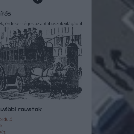
írás
ek, érdekességek az autóbuszok világából
vábbi rovatok
orduló
ek
kép