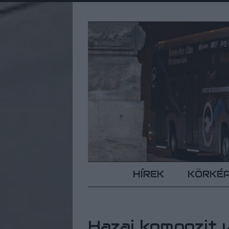
HÍREK
KÖRKÉ
Hazai kompozit v