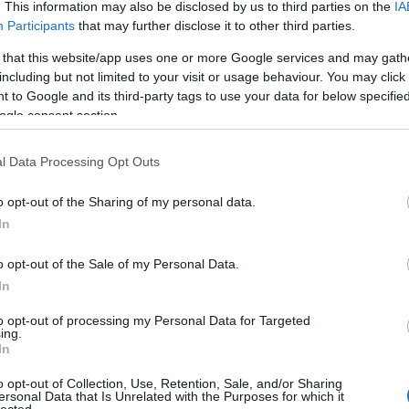
. This information may also be disclosed by us to third parties on the
IA
n gáz (CNG) hajtással is. A videón is látható első példány
Participants
that may further disclose it to other third parties.
 karosszériája a MEDIO nevet viselő kétajtós, 8 méter
ő második, hibrid példány is ugyanezt a karosszériát kapja
 that this website/app uses one or more Google services and may gath
 keresztelt egyajtós, 6,5 méter hosszú és a kétajtós,
including but not limited to your visit or usage behaviour. You may click 
osszú OPTIMO követheti. A bemutatott 8 méter hosszú
 to Google and its third-party tags to use your data for below specifi
ől függően 71 fő lehet, a MINIMO változat 50, míg az
ogle consent section.
l Data Processing Opt Outs
o opt-out of the Sharing of my personal data.
In
o opt-out of the Sale of my Personal Data.
Cí
In
to opt-out of processing my Personal Data for Targeted
ing.
In
o opt-out of Collection, Use, Retention, Sale, and/or Sharing
ersonal Data that Is Unrelated with the Purposes for which it
lected.