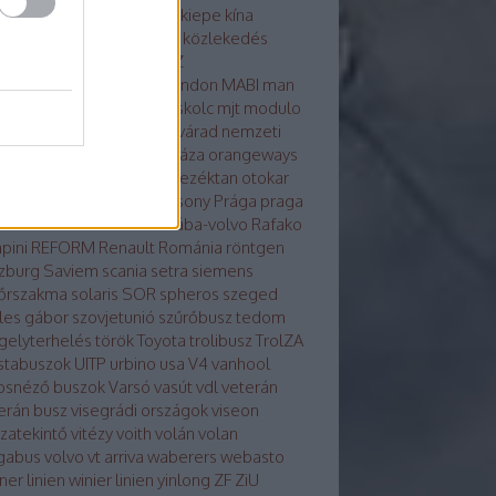
osvár
karsan
kecskemét
kiepe
kína
glong
környezetvédelem
közlekedés
tika
közösség
külhon
LAZ
kondicionálás
LiAZ
LKK
london
MABI
man
vaut
mercedes
metró
miskolc
mjt
modulo
ulo d
molitus
nabi
Nagyvárad
nemzeti
z
neoplan
noge
nyíregyháza
orangeways
szország
Orosz busznevezéktan
otokar
izs
PAZ
pécs
plasma
Pozsony
Prága
praga
a
Rába-LIST
Rába-MVG
rába-volvo
Rafako
pini
REFORM
Renault
Románia
röntgen
zburg
Saviem
scania
setra
siemens
őrszakma
solaris
SOR
spheros
szeged
les gábor
szovjetunió
szűrőbusz
tedom
gelyterhelés
török
Toyota
trolibusz
TrolZA
istabuszok
UITP
urbino
usa
V4
vanhool
osnéző buszok
Varsó
vasút
vdl
veterán
erán busz
visegrádi országok
viseon
szatekintő
vitézy
voith
volán
volan
gabus
volvo
vt arriva
waberers
webasto
ner linien
winier linien
yinlong
ZF
ZiU