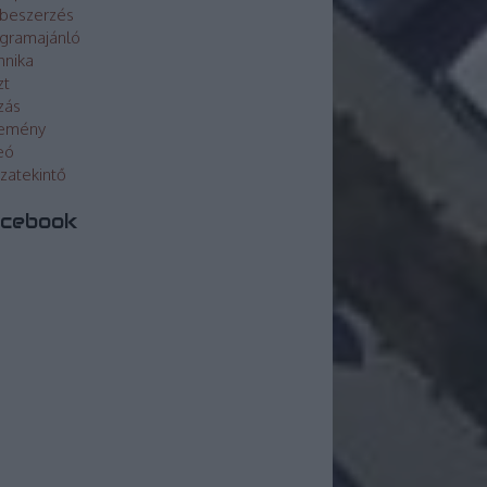
beszerzés
gramajánló
hnika
zt
zás
lemény
eó
szatekintő
cebook