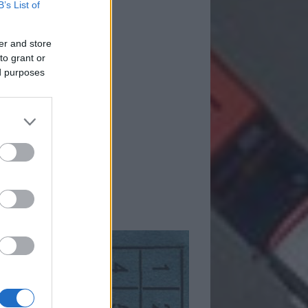
B’s List of
er and store
to grant or
ed purposes
mkék