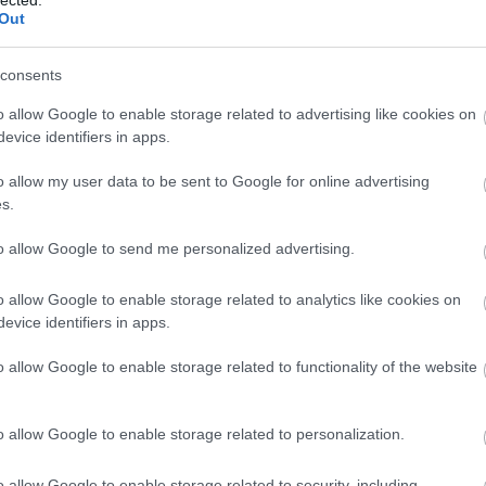
Out
consents
o allow Google to enable storage related to advertising like cookies on
ű karosszéria. A hazai hozzáadott érték 50 százaléknál is
evice identifiers in apps.
2-e
több!
am
o allow my user data to be sent to Google for online advertising
be
s.
ó szemléletét jól jelzi, hogy februárban egy hidrogén
bkv
ciát szponzorált. A Magyar Tudományos Akadémia Q2
to allow Google to send me personalized advertising.
búc
ú mobilitás és tüzelőanyag-cellás autóbuszfejlesztés
bus
ímű
konferencián
az Evopro buszcsaládja mellett
bus
o allow Google to enable storage related to analytics like cookies on
közlekedés eddigi eredményeivel, a legújabb
daf
evice identifiers in apps.
legi helyzetével. A jövőben így akár üzemanyagcellás
egz
salád.
Ele
o allow Google to enable storage related to functionality of the website
fut
vol
hír
o allow Google to enable storage related to personalization.
Ika
iris
o allow Google to enable storage related to security, including