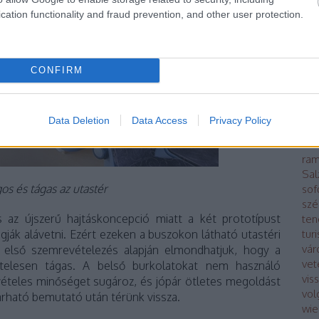
Kap
cation functionality and fraud prevention, and other user protection.
kin
poli
lég
má
CONFIRM
Mod
bus
Oro
Data Deletion
Data Access
Privacy Policy
Pár
ráb
ram
Sal
gos és tágas az utastér
sof
szé
 az újszerű hajtáskoncepció miatt a két prototípust
ten
gják alávetni. Ezért ezeken a buszokon látható utastéri
tur
vár
első szemrevételezés alapján elmondhatjuk, hogy a
vet
ételesen tágas. A belső burkolatokat nem használó
vis
vételes minőséget sugároz, és jópár ötletes megoldást
vol
árható bemutató után térünk vissza.
wie