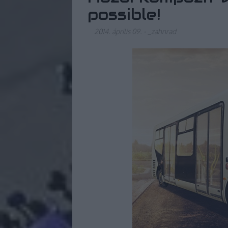
possible!
2014. április 09.
-
_zahnrad