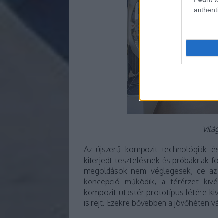
authenti
Vilá
Az újszerű kompozit technológiák és
kiterjedt tesztelésnek és próbáknak fo
megoldások nem véglegesek, de az 
koncepció működik, a térérzet kiv
kompozit utastér prototípus létére ki
is rejt. Ezekre bővebben a jövőhéten v