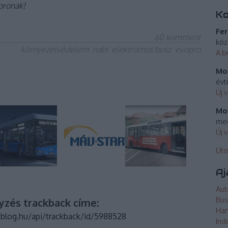
pronak!
K
Fer
60
komment
köz
környezetvédelem
nabi
elektromos busz
evopro
A b
Mos
évt
Új 
Mos
meg
Új 
Uto
Aj
Aut
Bus
yzés trackback címe:
Ha
.blog.hu/api/trackback/id/5988528
Ind