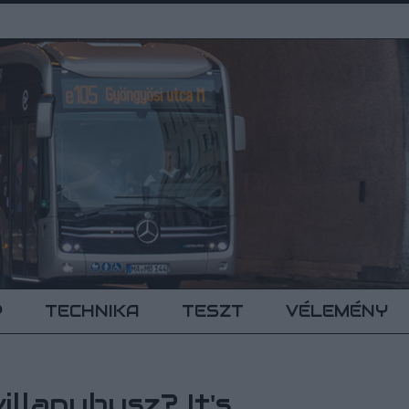
P
TECHNIKA
TESZT
VÉLEMÉNY
illanybusz? It's