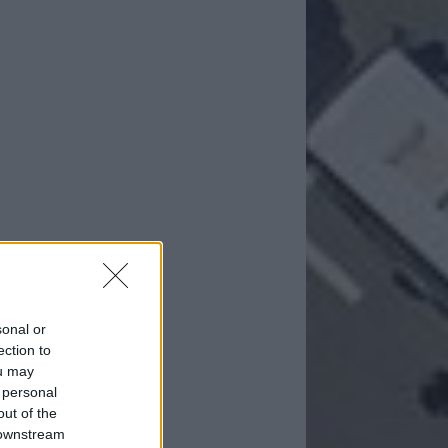
sonal or
ection to
ou may
 personal
out of the
 downstream