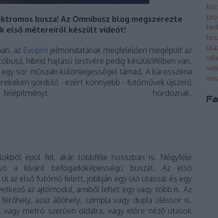
köz
pro
ektromos busza! Az Omnibusz blog megszerezte
tec
k első métereiről készült videót!
tes
uta
ban, az
Evopro
jelmondatának megfelelően megépült az
vé
óbusz, hibrid hajtású testvére pedig készülőfélben van.
vid
 egy sor műszaki különlegességel támad. A karosszéria
vis
 kerekeken gördülő - ezért könnyebb - futóművek újszerű
pítményt hordoznak.
Fa
lokból épül fel, akár többféle hosszban is. Négyféle
evő a kívánt befogadóképességű buszát. Az első
l az első futómű felett, jobbján egy ülő utassal és egy
vetkező az ajtómodul, amiből lehet egy vagy több is. Az
érőhely, azaz állóhely, szimpla vagy dupla üléssor is.
ol vagy metró szerűen oldalra, vagy előre néző utasok