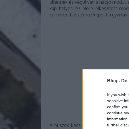
ülhetnek és végül van a hátsó modul, a
kap helyet. Az előre elkészített mod
kompozit buszokhoz képest a gyártás 
Blog -
Do 
If you wish 
sensitive in
confirm you
Mozgás
continue se
information 
A buszok készülhetnek tisztán elektr
further disc