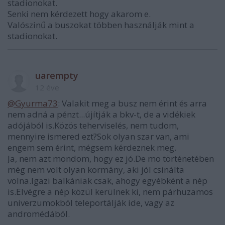
stadionokat.
Senki nem kérdezett hogy akarom e.
Valószinű a buszokat többen használják mint a
stadionokat.
uarempty
12 éve
@Gyurma73
: Valakit meg a busz nem érint és arra
nem adná a pénzt...újítják a bkv-t, de a vidékiek
adójából is.Közös teherviselés, nem tudom,
mennyire ismered ezt?Sok olyan szar van, ami
engem sem érint, mégsem kérdeznek meg.
Ja, nem azt mondom, hogy ez jó.De mo történetében
még nem volt olyan kormány, aki jól csinálta
volna.Igazi balkániak csak, ahogy egyébként a nép
is.Elvégre a nép közül kerülnek ki, nem párhuzamos
univerzumokból teleportálják ide, vagy az
andromédából.