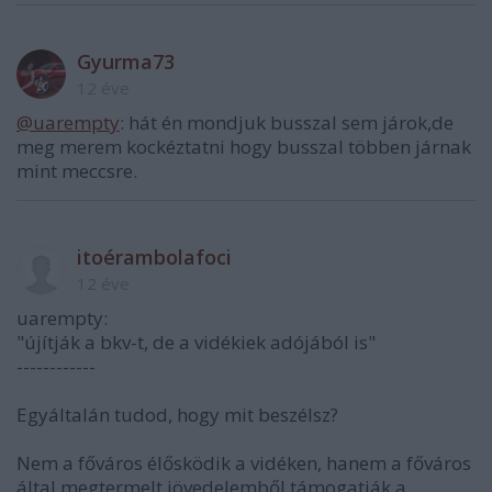
Gyurma73
12 éve
@uarempty
: hát én mondjuk busszal sem járok,de
meg merem kockéztatni hogy busszal többen járnak
mint meccsre.
itoérambolafoci
12 éve
uarempty:
"újítják a bkv-t, de a vidékiek adójából is"
------------
Egyáltalán tudod, hogy mit beszélsz?
Nem a főváros élősködik a vidéken, hanem a főváros
által megtermelt jövedelemből támogatják a