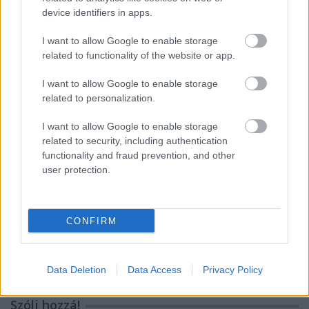
Búcsúznak az Ikarusok a BKV-tól
device identifiers in apps.
I want to allow Google to enable storage
related to functionality of the website or app.
A kínai Ikarus a legmagyarabb jármű a
I want to allow Google to enable storage
Zöldbusz programban?
related to personalization.
I want to allow Google to enable storage
related to security, including authentication
Aszinkron helyett szinkron - az
functionality and fraud prevention, and other
elektromos motorokról - II. rész
user protection.
Az államé lesz a legújabb magyar
CONFIRM
buszgyártó
Data Deletion
Data Access
Privacy Policy
Szólj hozzá!