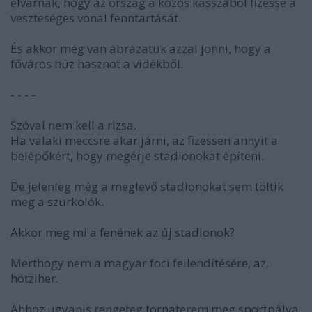
elvárnák, hogy az ország a közös kasszából fizesse a
veszteséges vonal fenntartását.
És akkor még van ábrázatuk azzal jönni, hogy a
főváros húz hasznot a vidékből.
- - - -
Szóval nem kell a rizsa.
Ha valaki meccsre akar járni, az fizessen annyit a
belépőkért, hogy megérje stadionokat építeni.
De jelenleg még a meglevő stadionokat sem töltik
meg a szurkolók.
Akkor meg mi a fenének az új stadionok?
Merthogy nem a magyar foci fellendítésére, az,
hótziher.
Ahhoz ugyanis rengeteg tornaterem meg sportpálya