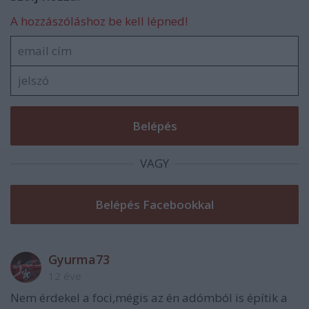
A hozzászóláshoz be kell lépned!
VAGY
Gyurma73
12 éve
Nem érdekel a foci,mégis az én adómból is építik a