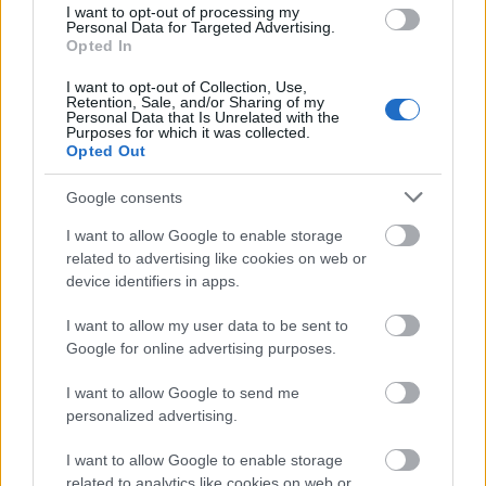
I want to opt-out of processing my
Personal Data for Targeted Advertising.
Címlapfotó: NIT Hungary
Opted In
I want to opt-out of Collection, Use,
Retention, Sale, and/or Sharing of my
Personal Data that Is Unrelated with the
Purposes for which it was collected.
Opted Out
Címkék:
buszfesztivál
közlekedés politika
busexpo
Google consents
I want to allow Google to enable storage
related to advertising like cookies on web or
device identifiers in apps.
Ajánlott bejegyzések:
I want to allow my user data to be sent to
Google for online advertising purposes.
Búcsúznak az Ikarusok a BKV-tól
I want to allow Google to send me
personalized advertising.
I want to allow Google to enable storage
related to analytics like cookies on web or