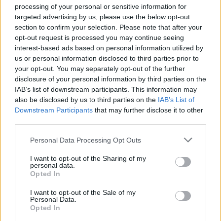
vesztette. Új buszból egy kezünkön meg tudjuk
processing of your personal or sensitive information for
számolni hány darabot láttunk Tökölön, ami igen
targeted advertising by us, please use the below opt-out
szomorú. A BKV látványos műszaki mentése mellett
section to confirm your selection. Please note that after your
a veterán buszok, a látványos és érdekes programok
opt-out request is processed you may continue seeing
menthették a menthetőt, kevés sikerrel. Nehéz
interest-based ads based on personal information utilized by
megjósolni a több mint tíz éve hagyományosan
us or personal information disclosed to third parties prior to
megrendezésre kerülő fesztivál jövőjét, de a
your opt-out. You may separately opt-out of the further
rendezvénynek egyetlen esélye lehet a túlélésre, ha
disclosure of your personal information by third parties on the
egy későbbi időpontban rendezik meg a jövőben,
IAB’s list of downstream participants. This information may
mint a NIT a saját rendezvényét.
also be disclosed by us to third parties on the
IAB’s List of
Downstream Participants
that may further disclose it to other
third parties.
Please note that this website/app uses one or more Google
Personal Data Processing Opt Outs
services and may gather and store information including but
not limited to your visit or usage behaviour. You may click to
I want to opt-out of the Sharing of my
personal data.
grant or deny consent to Google and its third-party tags to
Opted In
use your data for below specified purposes in below Google
Ha érdekel az autóbuszok múltja, jelene és jövője, ha
consent section.
friss képet szeretnél kapni e közlekedési
I want to opt-out of the Sale of my
Personal Data.
eszközökről, akkor
csatlakozz hozzánk a
Opted In
Facebookon is
!