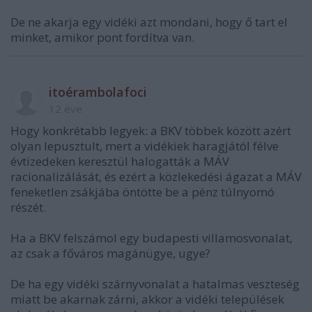
De ne akarja egy vidéki azt mondani, hogy ő tart el
minket, amikor pont fordítva van.
itoérambolafoci
12 éve
Hogy konkrétabb legyek: a BKV többek között azért
olyan lepusztult, mert a vidékiek haragjától félve
évtizedeken keresztül halogatták a MÁV
racionalizálását, és ezért a közlekedési ágazat a MÁV
feneketlen zsákjába öntötte be a pénz túlnyomó
részét.
Ha a BKV felszámol egy budapesti villamosvonalat,
az csak a főváros magánügye, ugye?
De ha egy vidéki szárnyvonalat a hatalmas veszteség
miatt be akarnak zárni, akkor a vidéki települések