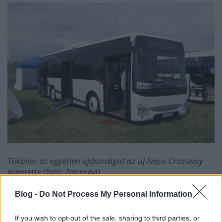
Tökölön az egyetlen újdonságot az új Iveco Crossway
jelentette (fotó: Zahnrad)
A tököli repülőtéren már hagyományosan
Blog -
Do Not Process My Personal Information
megrendezett buszfesztivál a rászervezett
Busexpónak köszönhetően teljesen értelmét
If you wish to opt-out of the sale, sharing to third parties, or