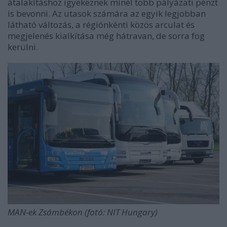
átalakításhoz igyekeznek minél több pályázati pénzt
is bevonni. Az utasok számára az egyik legjobban
látható változás, a régiónkénti közös arculat és
megjelenés kialkítása még hátravan, de sorra fog
kerülni.
MAN-ek Zsámbékon (fotó: NIT Hungary)