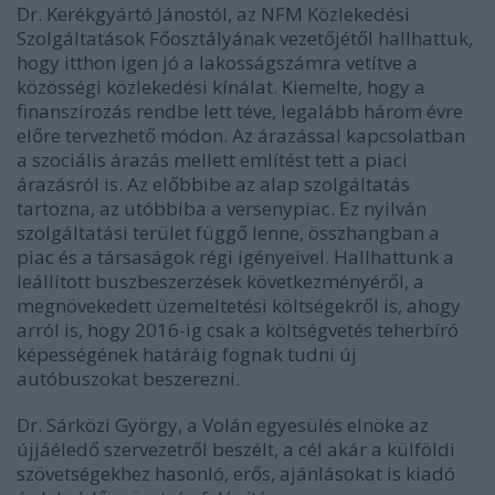
Dr. Kerékgyártó Jánostól,
az NFM Közlekedési
Szolgáltatások Főosztályának vezetőjétől hallhattuk,
hogy itthon igen jó a lakosságszámra vetítve a
közösségi közlekedési kínálat. Kiemelte, hogy a
finanszírozás rendbe lett téve, legalább három évre
előre tervezhető módon. Az árazással kapcsolatban
a szociális árazás mellett említést tett a piaci
árazásról is. Az előbbibe az alap szolgáltatás
tartozna, az utóbbiba a versenypiac. Ez nyilván
szolgáltatási terület függő lenne, összhangban a
piac és a társaságok régi igényeivel. Hallhattunk a
leállított buszbeszerzések következményéről, a
megnövekedett üzemeltetési költségekről is, ahogy
arról is, hogy 2016-ig csak a költségvetés teherbíró
képességének határáig fognak tudni új
autóbuszokat beszerezni.
Dr. Sárközi György, a Volán egyesülés elnöke az
újjáéledő szervezetről beszélt, a cél akár a külföldi
szövetségekhez hasonló, erős, ajánlásokat is kiadó