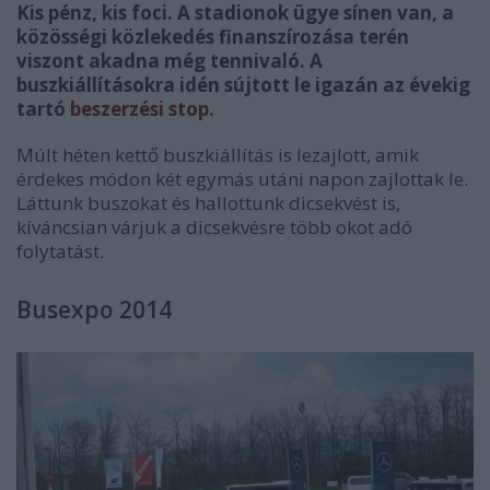
Kis pénz, kis foci. A stadionok ügye sínen van, a
közösségi közlekedés finanszírozása terén
viszont akadna még tennivaló. A
buszkiállításokra idén sújtott le igazán az évekig
tartó
beszerzési stop
.
Múlt héten kettő buszkiállítás is lezajlott, amik
érdekes módon két egymás utáni napon zajlottak le.
Láttunk buszokat és hallottunk dicsekvést is,
kíváncsian várjuk a dicsekvésre több okot adó
folytatást.
Busexpo 2014