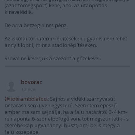
(azaz tömegsport) kéne, ahol az utánpótlás
kinevelődik.
De arra bezzeg nincs pénz.
Az iskolai tornaterem építéseken ugyanis nem lehet
annyit lopni, mint a stadionépítéseken.
Szóval ne keverjük a szezont a gőzekével.
bovorac
12 éve
@itoérambolafoci
: Sajnos a vidéki szárnyvasút
bezárása sem ilyen egyszerű. Szerintem épeszű
ember ma sem sajnálja, ha a falu határától 3-4 km-
re naponta 6-szor elpöfögő vonatot megszüntetik - s
cserébe kap ugyanannyi buszt, ami be is megy a
falu közepébe.