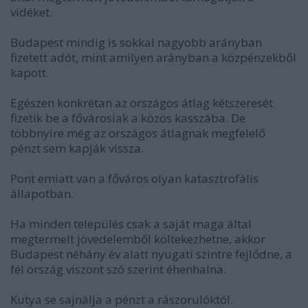
vidéket.
Budapest mindig is sokkal nagyobb arányban
fizetett adót, mint amilyen arányban a közpénzekből
kapott.
Egészen konkrétan az országos átlag kétszeresét
fizetik be a fővárosiak a közös kasszába. De
többnyire még az országos átlagnak megfelelő
pénzt sem kapják vissza.
Pont emiatt van a főváros olyan katasztrofális
állapotban.
Ha minden település csak a saját maga által
megtermelt jövedelemből költekezhetne, akkor
Budapest néhány év alatt nyugati szintre fejlődne, a
fél ország viszont szó szerint éhenhalna.
Kutya se sajnálja a pénzt a rászorulóktól.