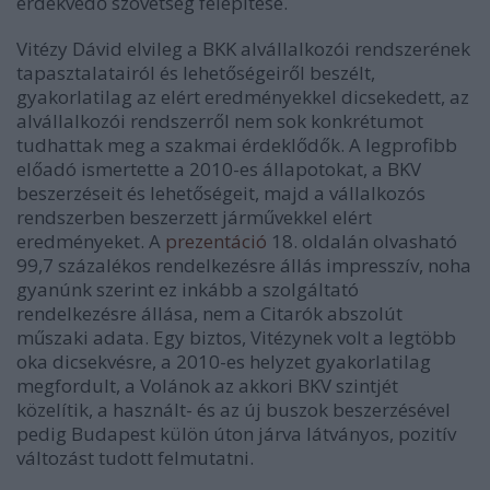
érdekvédő szövetség felépítése.
Vitézy Dávid elvileg a
BKK alvállalkozói rendszerének
tapasztalatairól és lehetőségeiről beszélt,
gyakorlatilag az elért eredményekkel dicsekedett, az
alvállalkozói rendszerről nem sok konkrétumot
tudhattak meg a szakmai érdeklődők. A legprofibb
előadó ismertette a 2010-es állapotokat, a BKV
beszerzéseit és lehetőségeit, majd a vállalkozós
rendszerben beszerzett járművekkel elért
eredményeket. A
prezentáció
18. oldalán olvasható
99,7 százalékos rendelkezésre állás impresszív, noha
gyanúnk szerint ez inkább a szolgáltató
rendelkezésre állása, nem a Citarók abszolút
műszaki adata. Egy biztos, Vitézynek volt a legtöbb
oka dicsekvésre, a 2010-es helyzet gyakorlatilag
megfordult, a Volánok az akkori BKV szintjét
közelítik, a használt- és az új buszok beszerzésével
pedig Budapest külön úton járva látványos, pozitív
változást tudott felmutatni.