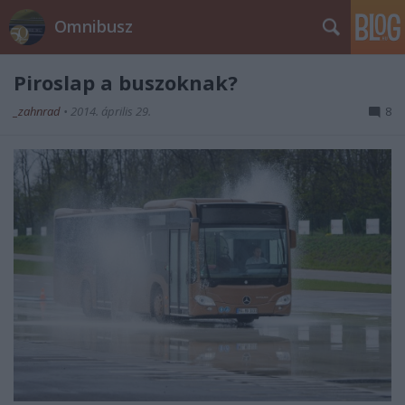
Omnibusz
Piroslap a buszoknak?
_zahnrad
•
2014. április 29.
8