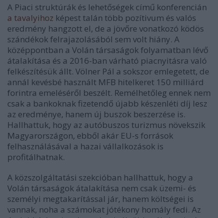
A Piaci struktúrák és lehetőségek című konferencián
a tavalyihoz
képest talán több pozítivum és valós
eredmény hangzott el, de a jövőre vonatkozó ködös
szándékok felrajazolásából sem volt hiány. A
középpontban a Volán társaságok folyamatban lévő
átalakítása és a 2016-ban várható piacnyitásra való
felkészítésük állt. Völner Pál a sokszor emlegetett, de
annál kevésbé használt MFB hitelkeret 150 milliárd
forintra emeléséről beszélt. Remélhetőleg ennek nem
csak a bankoknak fizetendő újabb készenléti díj lesz
az eredménye, hanem új buszok beszerzése is.
Hallhattuk, hogy az autóbuszos turizmus növekszik
Magyarországon, ebből akár EU-s források
felhasználásával a hazai vállalkozások is
profitálhatnak.
A közszolgáltatási szekcióban hallhattuk, hogy a
Volán társaságok átalakítása nem csak üzemi- és
személyi megtakarítással jár, hanem költségei is
vannak, noha a számokat jótékony homály fedi. Az