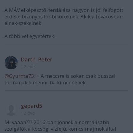
A MÁV elképesztő herdálása nagyon is jól felfogott
érdeke bizonyos lobbiköröknek. Akik a fővárosban
élnek-székelnek.
A többivel egyetértek.
Darth_Peter
12 éve
@Gyurma73
: + A meccsre is sokan csak busszal
tudnának kimenni, ha kimennének.
gepard5
12 éve
Mi vaaan??? 2016-ban jönnek a normálisabb
szolgálók a köcsög, vízfejű, komcsimajmok által