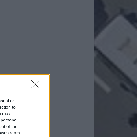
sonal or
ection to
ou may
 personal
out of the
 downstream