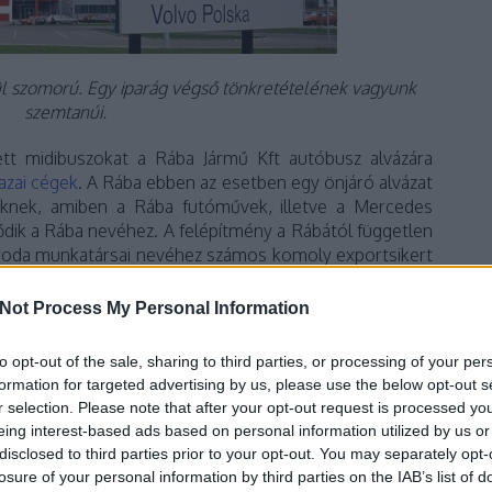
ül szomorú. Egy iparág végső tönkretételének vagyunk
szemtanúi.
ett midibuszokat a Rába Jármű Kft autóbusz alvázára
azai cégek
. A Rába ebben az esetben egy önjáró alvázat
eknek, amiben a Rába futóművek, illetve a Mercedes
dik a Rába nevéhez. A felépítmény a Rábától független
őiroda munkatársai nevéhez számos komoly exportsikert
i saját buszgyártása által szinte lenullázott, korábban
áz kínálat utolsó mohikánja, ezeknek a lelkes, hazai
Not Process My Personal Information
iket a Volvóval való paktum egyúttal szembe is köp.
to opt-out of the sale, sharing to third parties, or processing of your per
formation for targeted advertising by us, please use the below opt-out s
r selection. Please note that after your opt-out request is processed y
eing interest-based ads based on personal information utilized by us or
disclosed to third parties prior to your opt-out. You may separately opt-
losure of your personal information by third parties on the IAB’s list of