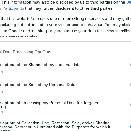
. This information may also be disclosed by us to third parties on the
IA
Participants
that may further disclose it to other third parties.
 that this website/app uses one or more Google services and may gath
including but not limited to your visit or usage behaviour. You may click 
 to Google and its third-party tags to use your data for below specifi
ogle consent section.
l Data Processing Opt Outs
o opt-out of the Sharing of my personal data.
 együttműködésről
volt szó
. Azóta
sem rajtuk múlik
...
In
 a NABI-t leszámítva hány magyar buszt sikerült eladni
o opt-out of the Sale of my Personal Data.
nd számokat! Mi megtesszük ezt most helyette:
Cí
In
lt Oroszországba, Romániába. Rába-alvázas buszok
to opt-out of processing my Personal Data for Targeted
ing.
végiába
és
Svédországba
. Ezek mellett több, mint
In
rolt
Isztambul
, további öt
Dániába
, további kettő-öt
ent. Ezek mellett nem elhanyagolható, hogy hazai
o opt-out of Collection, Use, Retention, Sale, and/or Sharing
ersonal Data that Is Unrelated with the Purposes for which it
ok az elmúlt években százas nagyságrendben álltak
lected.