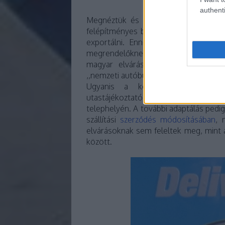
authenti
Megnéztük és láttuk, hogy a Rába k
felépítményes buszokat exportál, de 
exportálni. Ennek az okát maga Pint
megrendelőknek”. A mondat többi rés
magyar elvárások szerinti adaptálás
,,nemzeti autóbuszhoz” méltatlanul an
Ugyanis a korábbi közleményekb
utastájékoztató beszerelést sem a Rá
telephelyén. A további adaptálás pedi
szállítási
szerződés módosításában
, 
elvárásoknak sem feleltek meg, mint 
között.