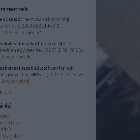
ommentek
enc Busó:
"nem csak a közösségi
lekedésb...
(
2025.02.21. 14:23
)
uszt el kell engedni?
zkvicsslusszkulllcs:
Az utóbbi 2
izedben egy csende...
(
2023.10.22. 20:00
)
villanypapucsok
zkvicsslusszkulllcs:
Nem lennék
lepődve, ha a BRIST...
(
2023.10.22. 18:22
)
villanypapucsok
lsó 20
ánló
opro
world blog
mPLÓ
óház online