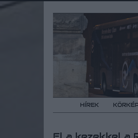
HÍREK
KÖRKÉ
El a kezekkel a 