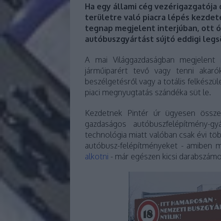
Ha egy állami cég vezérigazgatója 
területre való piacra lépés kezdet
tegnap megjelent interjúban, ott ó
autóbuszgyártást sújtó eddigi leg
A mai Világgazdaságban megjelent
járműiparért tevő vagy tenni akaró
beszélgetésről vagy a totális felkészü
piaci megnyugtatás szándéka süt le.
Kezdetnek Pintér úr ügyesen össz
gazdaságos autóbuszfelépítmény-gy
technológia miatt valóban csak évi töb
autóbusz-felépítményeket - amiben
alkotni
- már egészen kicsi darabszámo