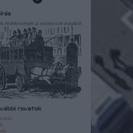
írás
ek, érdekességek az autóbuszok világából
vábbi rovatok
orduló
ek
kép