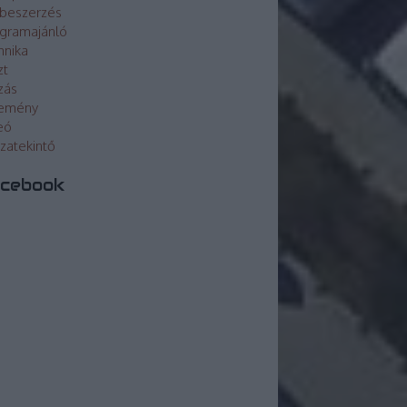
beszerzés
gramajánló
hnika
zt
zás
lemény
eó
szatekintő
cebook