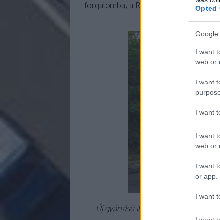
forgalomba, a Rába által leszállított
Opted 
Google 
I want t
web or d
I want t
purpose
I want 
I want t
web or d
I want t
or app.
I want t
Új gyártású Ikarus busz. A Rába Pint
versenyképes áron és
I want t