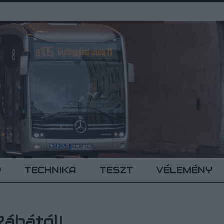
P
TECHNIKA
TESZT
VÉLEMÉNY
Rábától!