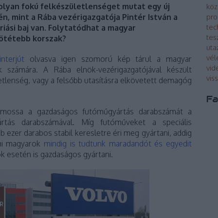
olyan fokú felkészületlenséget mutat egy új
köz
én, mint a Rába vezérigazgatója Pintér István a
pro
tec
riási baj van. Folytatódhat a magyar
tes
sötétebb korszak?
uta
vé
interjút
olvasva igen szomorú kép tárul a magyar
vid
k számára. A Rába elnök-vezérigazgatójával készült
vis
letlenség, vagy a felsőbb utasításra elkövetett demagóg
Fa
emossa a gazdaságos futóműgyártás darabszámát a
ártás darabszámával. Míg futóműveket a speciális
b ezer darabos stabil keresletre éri meg gyártani, addig
 mi magyarok
mindig is tudtunk maradandót és egyedit
k esetén is gazdaságos gyártani.