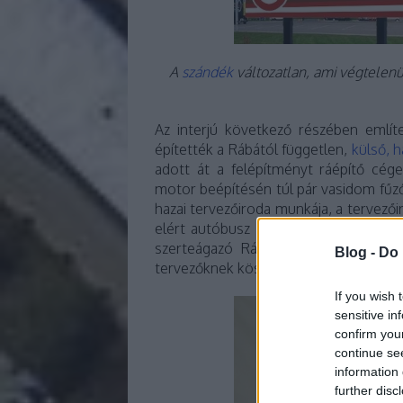
A
szándék
változatlan, ami végtelen
Az interjú következő részében említ
építették a Rábától független,
külső, h
adott át a felépítményt ráépítő cég
motor beépítésén túl pár vasidom fűző
hazai tervezőiroda munkája, a tervez
elért autóbusz fűződik. A Rába korább
szerteágazó Rába önjáró autóbuszalv
Blog -
Do 
tervezőknek köszönheti a túlélését, ak
If you wish 
sensitive in
confirm you
continue se
information 
further disc