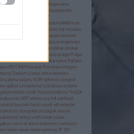
osvár
karsan
kecskemét
kiepe
kína
glong
környezetvédelem
közlekedés
tika
közösség
külhon
LAZ
kondicionálás
LiAZ
LKK
london
MABI
man
vaut
mercedes
metró
miskolc
mjt
modulo
ulo d
molitus
nabi
Nagyvárad
nemzeti
z
neoplan
noge
nyíregyháza
orangeways
szország
Orosz busznevezéktan
otokar
izs
PAZ
pécs
plasma
Pozsony
praga
Prága
a
Rába-LIST
Rába-MVG
rába-volvo
Rafako
pini
REFORM
Renault
Románia
röntgen
zburg
Saviem
scania
setra
siemens
őrszakma
solaris
SOR
spheros
szeged
les gábor
szovjetunió
szűrőbusz
tedom
gelyterhelés
török
Toyota
trolibusz
TrolZA
istabuszok
UITP
urbino
usa
V4
vanhool
osnéző buszok
Varsó
vasút
vdl
veterán
erán busz
visegrádi országok
viseon
szatekintő
vitézy
voith
volán
volan
gabus
volvo
vt arriva
waberers
webasto
ner linien
winier linien
yinlong
ZF
ZiU