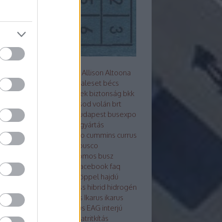
s metró
akkumulátor
alfa
Allison
Altoona
z
arc
ARRIVAL
ausztrália
baleset
bécs
mutató
Berliet
beszerzések
biztonság
bkk
Bluebus
BM HEROS
borsod volán
brt
sú
Búcsú a korelnöktől
budapest
busexpo
world
buszfesztivál
buszgyártás
zsofőr
bvg
BYD
cng
credo
cummins
currus
debrecen
design
ebsf
Ebusco
otikusbuszgyárak
elektromos busz
ktro tudástár
eu
evopro
facebook
faq
ár
ganz
general motors
göppel
hajdú
án
hajóbusz
Hamburg
hess
hibrid
hidrogén
ek
hispano
hyundai
ikarbus
Ikarus
ikarus
rus200 50
Ikarus 350
Ikarus EAG
interjú
bus
irizar
Isuzu
itk
iveco
járatritkítás