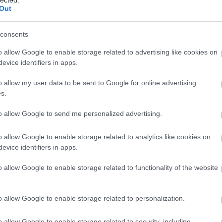
, de német ZF-futóműves
Volvók
érkezése előtt...
Out
consents
o allow Google to enable storage related to advertising like cookies on
evice identifiers in apps.
2-e
am
o allow my user data to be sent to Google for online advertising
be
s.
bkv
to allow Google to send me personalized advertising.
búc
bus
bus
o allow Google to enable storage related to analytics like cookies on
daf
evice identifiers in apps.
egz
Ele
o allow Google to enable storage related to functionality of the website
fut
vol
hír
o allow Google to enable storage related to personalization.
Ika
ér úr szerint futóműgyár. Vajon lenne ez alá a busz alá
iris
 paraméterekkel bíró Rába futómű is?
o allow Google to enable storage related to security, including