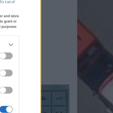
B’s List of
er and store
to grant or
ed purposes
mkék