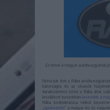
Ez lenne a magyar autóbuszgyártás jö
Noha pár éve a Rába autóbuszgyártás
bátorságra és az olvasók hülyének
darabszámhoz kötni a Rába által szá
leszállított buszokban
kevesebb a mag
Rába közbeiktatása nélkül beszerze
,,
igyekezetét
” a magyar kis és nagyob