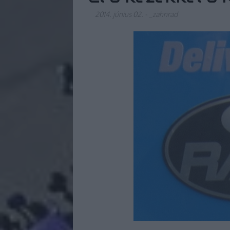
2014. június 02.
-
_zahnrad