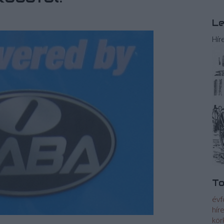
Le
Hír
To
évf
hír
kör