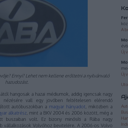
K
Fer
köz
A b
Mos
évt
Új 
Mos
meg
Új 
vője? Ennyi? Lehet nem kellene erőltetni a nyilvánvaló
hazudozást.
Uto
ától hangosak a hazai médiumok, addig igencsak nagy
Aj
 nézésére vall egy jövőben feltételesen elérendő
Aut
llított autóbuszokban a
magyar hányadot
, miközben a
Bus
yar alkatrész
, mint a BKV 2004 és 2006 között, még a
Ha
tt buszaiban volt. Ez bizony minősíti a Rába nagy
Ind
b vállalkozások Volvóhoz bevitelére. A 2006-os Volvo