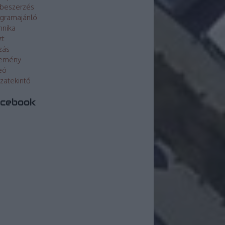
beszerzés
gramajánló
hnika
zt
zás
lemény
eó
szatekintő
cebook