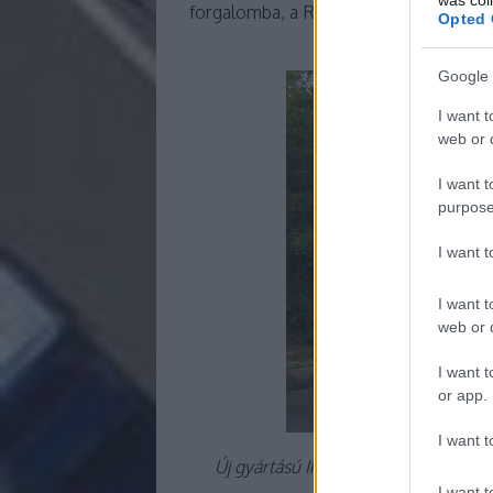
forgalomba, a Rába által leszállított
Opted 
Google 
I want t
web or d
I want t
purpose
I want 
I want t
web or d
I want t
or app.
I want t
Új gyártású Ikarus busz. A Rába Pint
versenyképes áron és
I want t