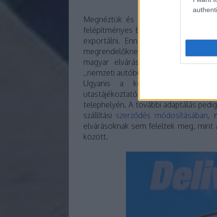
authenti
Megnéztük és láttuk, hogy a Rába k
felépítményes buszokat exportál, de 
exportálni. Ennek az okát maga Pint
megrendelőknek”. A mondat többi rés
magyar elvárások szerinti adaptálás
,,nemzeti autóbuszhoz” méltatlanul an
Ugyanis a korábbi közleményekb
utastájékoztató beszerelést sem a Rá
telephelyén. A további adaptálás pedi
szállítási
szerződés módosításában
, 
elvárásoknak sem feleltek meg, mint 
között.