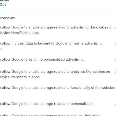
, de német ZF-futóműves
Volvók
érkezése előtt...
Out
consents
o allow Google to enable storage related to advertising like cookies on
evice identifiers in apps.
2-e
am
o allow my user data to be sent to Google for online advertising
be
s.
bkv
to allow Google to send me personalized advertising.
búc
bus
bus
o allow Google to enable storage related to analytics like cookies on
daf
evice identifiers in apps.
egz
Ele
o allow Google to enable storage related to functionality of the website
fut
vol
hír
o allow Google to enable storage related to personalization.
Ika
ér úr szerint futóműgyár. Vajon lenne ez alá a busz alá
iris
 paraméterekkel bíró Rába futómű is?
o allow Google to enable storage related to security, including