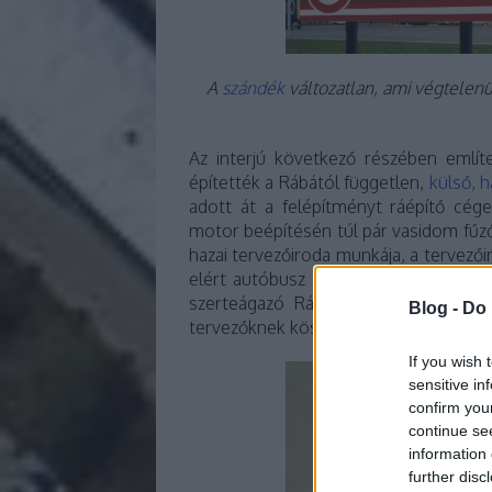
A
szándék
változatlan, ami végtelen
Az interjú következő részében említ
építették a Rábától független,
külső, h
adott át a felépítményt ráépítő cég
motor beépítésén túl pár vasidom fűző
hazai tervezőiroda munkája, a tervez
elért autóbusz fűződik. A Rába korább
szerteágazó Rába önjáró autóbuszalv
Blog -
Do 
tervezőknek köszönheti a túlélését, ak
If you wish 
sensitive in
confirm you
continue se
information 
further disc