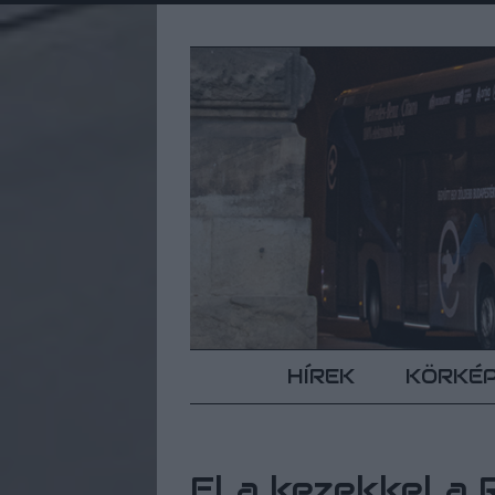
HÍREK
KÖRKÉ
El a kezekkel a 