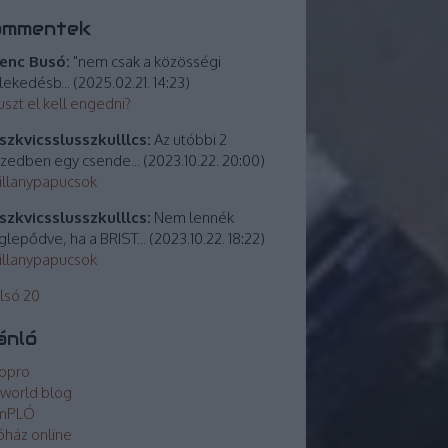
ommentek
enc Busó:
"nem csak a közösségi
lekedésb...
(
2025.02.21. 14:23
)
uszt el kell engedni?
zkvicsslusszkulllcs:
Az utóbbi 2
izedben egy csende...
(
2023.10.22. 20:00
)
villanypapucsok
zkvicsslusszkulllcs:
Nem lennék
lepődve, ha a BRIST...
(
2023.10.22. 18:22
)
villanypapucsok
lsó 20
ánló
opro
world blog
mPLÓ
óház online