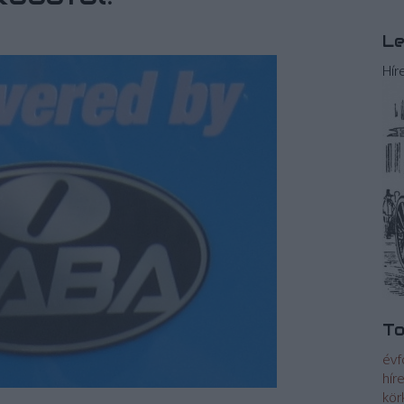
Le
Hír
To
évf
hír
kör