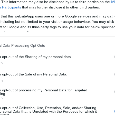
. This information may also be disclosed by us to third parties on the
IA
Participants
that may further disclose it to other third parties.
 that this website/app uses one or more Google services and may gath
including but not limited to your visit or usage behaviour. You may click 
 to Google and its third-party tags to use your data for below specifi
ogle consent section.
l Data Processing Opt Outs
o opt-out of the Sharing of my personal data.
 együttműködésről
volt szó
. Azóta
sem rajtuk múlik
...
In
 a NABI-t leszámítva hány magyar buszt sikerült eladni
o opt-out of the Sale of my Personal Data.
nd számokat! Mi megtesszük ezt most helyette:
Cí
In
lt Oroszországba, Romániába. Rába-alvázas buszok
to opt-out of processing my Personal Data for Targeted
ing.
végiába
és
Svédországba
. Ezek mellett több, mint
In
rolt
Isztambul
, további öt
Dániába
, további kettő-öt
ent. Ezek mellett nem elhanyagolható, hogy hazai
o opt-out of Collection, Use, Retention, Sale, and/or Sharing
ersonal Data that Is Unrelated with the Purposes for which it
ok az elmúlt években százas nagyságrendben álltak
lected.