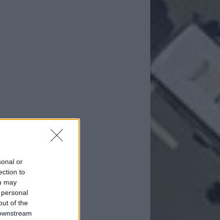
sonal or
ection to
ou may
 personal
out of the
 downstream