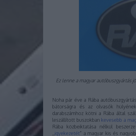
Ez lenne a magyar autóbuszgyártás jö
Noha pár éve a Rába autóbuszgyártás
bátorságra és az olvasók hülyének
darabszámhoz kötni a Rába által szá
leszállított buszokban
kevesebb a mag
Rába közbeiktatása nélkül beszerze
,,
igyekezetét
” a magyar kis és nagyob