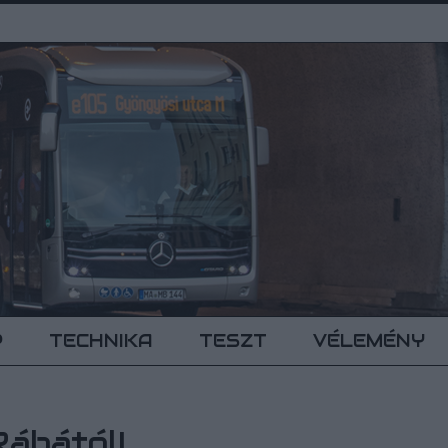
P
TECHNIKA
TESZT
VÉLEMÉNY
Rábától!