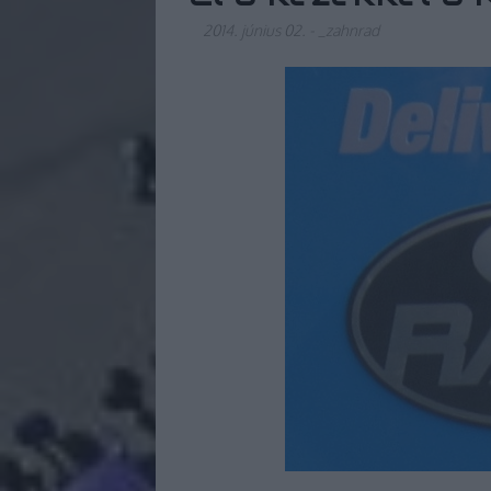
2014. június 02.
-
_zahnrad