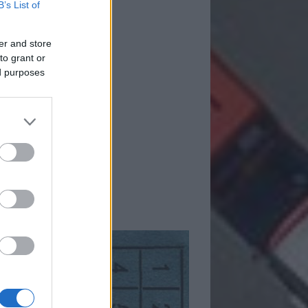
B’s List of
er and store
to grant or
ed purposes
mkék