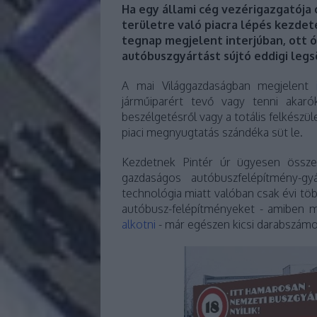
Ha egy állami cég vezérigazgatója 
területre való piacra lépés kezdet
tegnap megjelent interjúban, ott ó
autóbuszgyártást sújtó eddigi leg
A mai Világgazdaságban megjelent
járműiparért tevő vagy tenni akaró
beszélgetésről vagy a totális felkészü
piaci megnyugtatás szándéka süt le.
Kezdetnek Pintér úr ügyesen össz
gazdaságos autóbuszfelépítmény-gy
technológia miatt valóban csak évi töb
autóbusz-felépítményeket - amiben
alkotni
- már egészen kicsi darabszámo