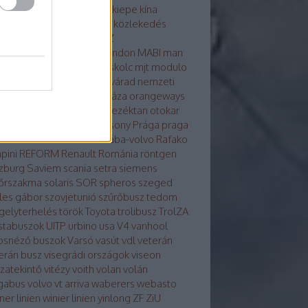
osvár
karsan
kecskemét
kiepe
kína
glong
környezetvédelem
közlekedés
tika
közösség
külhon
LAZ
kondicionálás
LiAZ
LKK
london
MABI
man
vaut
mercedes
metró
miskolc
mjt
modulo
ulo d
molitus
nabi
Nagyvárad
nemzeti
z
neoplan
noge
nyíregyháza
orangeways
szország
Orosz busznevezéktan
otokar
izs
PAZ
pécs
plasma
Pozsony
Prága
praga
a
Rába-LIST
Rába-MVG
rába-volvo
Rafako
pini
REFORM
Renault
Románia
röntgen
zburg
Saviem
scania
setra
siemens
őrszakma
solaris
SOR
spheros
szeged
les gábor
szovjetunió
szűrőbusz
tedom
gelyterhelés
török
Toyota
trolibusz
TrolZA
istabuszok
UITP
urbino
usa
V4
vanhool
osnéző buszok
Varsó
vasút
vdl
veterán
erán busz
visegrádi országok
viseon
szatekintő
vitézy
voith
volan
volán
gabus
volvo
vt arriva
waberers
webasto
ner linien
winier linien
yinlong
ZF
ZiU