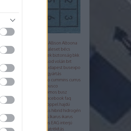
s metró
akkumulátor
alfa
Allison
Altoona
z
arc
ARRIVAL
ausztrália
baleset
bécs
mutató
Berliet
beszerzések
biztonság
bkk
Bluebus
BM HEROS
borsod volán
brt
sú
Búcsú a korelnöktől
budapest
busexpo
world
buszfesztivál
buszgyártás
zsofőr
bvg
BYD
cng
credo
cummins
currus
debrecen
design
ebsf
Ebusco
otikusbuszgyárak
elektromos busz
ktro tudástár
eu
evopro
facebook
faq
ár
ganz
general motors
göppel
hajdú
án
hajóbusz
Hamburg
hess
hibrid
hidrogén
ek
hispano
hyundai
ikarbus
Ikarus
ikarus
rus200 50
Ikarus 350
Ikarus EAG
interjú
bus
irizar
Isuzu
itk
iveco
járatritkítás