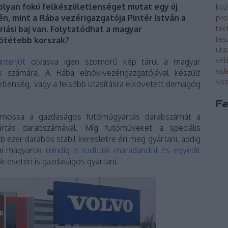
olyan fokú felkészületlenséget mutat egy új
köz
én, mint a Rába vezérigazgatója Pintér István a
pro
tec
riási baj van. Folytatódhat a magyar
tes
sötétebb korszak?
uta
vé
interjút
olvasva igen szomorú kép tárul a magyar
vid
k számára. A Rába elnök-vezérigazgatójával készült
vis
letlenség, vagy a felsőbb utasításra elkövetett demagóg
Fa
emossa a gazdaságos futóműgyártás darabszámát a
ártás darabszámával. Míg futóműveket a speciális
b ezer darabos stabil keresletre éri meg gyártani, addig
 mi magyarok
mindig is tudtunk maradandót és egyedit
k esetén is gazdaságos gyártani.