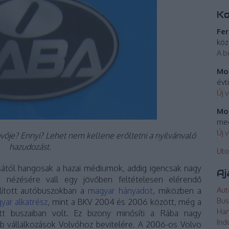
K
Fer
köz
A b
Mos
évt
Új 
Mos
meg
Új 
vője? Ennyi? Lehet nem kellene erőltetni a nyilvánvaló
hazudozást.
Uto
ától hangosak a hazai médiumok, addig igencsak nagy
Aj
 nézésére vall egy jövőben feltételesen elérendő
Aut
llított autóbuszokban a
magyar hányadot
, miközben a
Bus
yar alkatrész
, mint a BKV 2004 és 2006 között, még a
Ha
tt buszaiban volt. Ez bizony minősíti a Rába nagy
Ind
b vállalkozások Volvóhoz bevitelére. A 2006-os Volvo