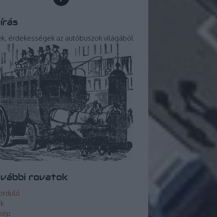
írás
ek, érdekességek az autóbuszok világából
vábbi rovatok
orduló
ek
kép