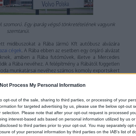
ül szomorú. Egy iparág végső tönkretételének vagyunk
szemtanúi.
ett midibuszokat a Rába Jármű Kft autóbusz alvázára
azai cégek
. A Rába ebben az esetben egy önjáró alvázat
eknek, amiben a Rába futóművek, illetve a Mercedes
dik a Rába nevéhez. A felépítmény a Rábától független
őiroda munkatársai nevéhez számos komoly exportsikert
i saját buszgyártása által szinte lenullázott, korábban
áz kínálat utolsó mohikánja, ezeknek a lelkes, hazai
Not Process My Personal Information
iket a Volvóval való paktum egyúttal szembe is köp.
to opt-out of the sale, sharing to third parties, or processing of your per
formation for targeted advertising by us, please use the below opt-out s
r selection. Please note that after your opt-out request is processed y
eing interest-based ads based on personal information utilized by us or
disclosed to third parties prior to your opt-out. You may separately opt-
losure of your personal information by third parties on the IAB’s list of