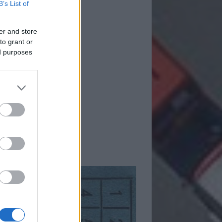
B’s List of
er and store
to grant or
ed purposes
mkék