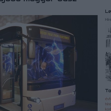
Le
Hír
To
évf
hír
kör