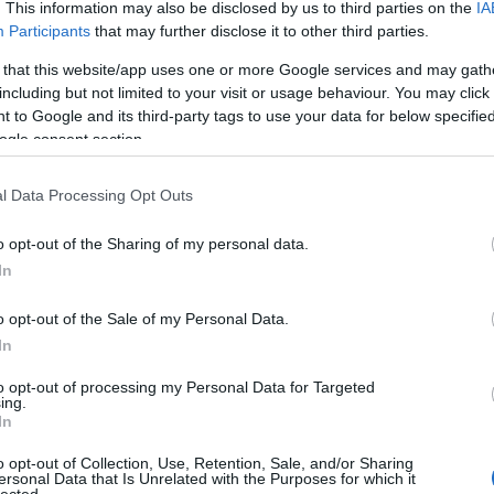
busszal állunk szemben, konfliktuskerülő, letisztult. A
. This information may also be disclosed by us to third parties on the
IA
nyszóróktól és a kötelező lámpáktól független LED-
Participants
that may further disclose it to other third parties.
yunk benne biztos, hogy szükség van rájuk. A
 that this website/app uses one or more Google services and may gath
i LED lámpák kiállnak a síkból, összegyűlhet rajtuk a
including but not limited to your visit or usage behaviour. You may click 
l csatlakozik a tetőbe, ez ügyesen eltereli a figyelmet
 to Google and its third-party tags to use your data for below specifi
ellemző nagy magasságról. A szélvédő alatti sáv és a
ogle consent section.
észültek, egyesek szerint ez jól mutat, mások szerint
lámzó övvonalat kapta, ez pár íves üvegtáblát
l Data Processing Opt Outs
 kiálló perem fut végig, talán az oldalfal tisztaságáért
tók kiálló zsanéros megoldása, ami remélhetően eltűnik
o opt-out of the Sharing of my personal data.
kított formájú ajtók mögött.
In
o opt-out of the Sale of my Personal Data.
Cí
In
to opt-out of processing my Personal Data for Targeted
ing.
In
o opt-out of Collection, Use, Retention, Sale, and/or Sharing
ersonal Data that Is Unrelated with the Purposes for which it
lected.