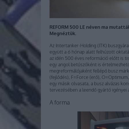
REFORM 500 LE néven ma mutatták
Megnéztük.
Az Intertanker-Holding (ITK) buszgyár
együtt a 6 hónap alatt felhúzott oktatá
az idén 500 éves reformáció előtt is t
egy angol betűszóként is értelmezhet
megreformálójaként fellépő busz márká
(fejlődés), F=Force (erő), O=Optimum
egy másik olvasata, a busz alvázas ko
tervezésében a leendő gyártó igényei al
A forma