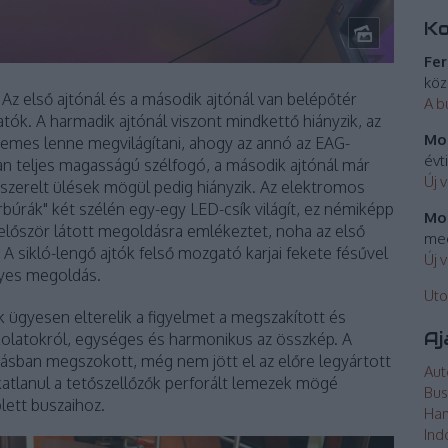
K
Fer
köz
Az első ajtónál és a második ajtónál van belépőtér
A b
tók. A harmadik ajtónál viszont mindkettő hiányzik, az
Mos
emes lenne megvilágítani, ahogy az annó az EAG-
évt
van teljes magasságú szélfogó, a második ajtónál már
Új 
 szerelt ülések mögül pedig hiányzik. Az elektromos
búrák" két szélén egy-egy LED-csík világít, ez némiképp
Mos
 először látott megoldásra emlékeztet, noha az első
meg
t. A sikló-lengő ajtók felső mozgató karjai fekete fésűvel
Új 
nyes megoldás.
Uto
 ügyesen elterelik a figyelmet a megszakított és
Aj
olatokról, egységes és harmonikus az összkép. A
ásban megszokott, még nem jött el az előre legyártott
Aut
katlanul a tetőszellőzők perforált lemezek mögé
Bus
lett buszaihoz.
Ha
Ind