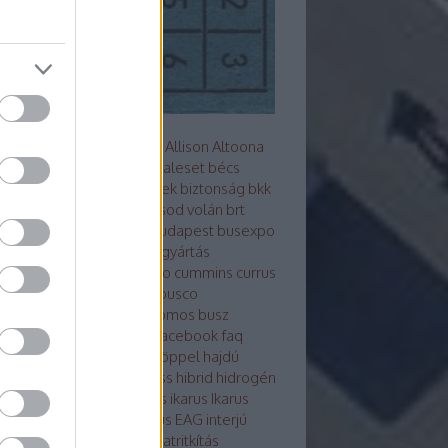
s metró
akkumulátor
alfa
Allison
Altoona
z
arc
ARRIVAL
ausztrália
baleset
bécs
mutató
Berliet
beszerzések
biztonság
bkk
Bluebus
BM HEROS
borsod volán
brt
sú
Búcsú a korelnöktől
budapest
busexpo
world
buszfesztivál
buszgyártás
zsofőr
bvg
BYD
cng
credo
cummins
currus
debrecen
design
ebsf
Ebusco
otikusbuszgyárak
elektromos busz
ktro tudástár
eu
evopro
facebook
faq
ár
ganz
general motors
göppel
hajdú
án
hajóbusz
Hamburg
hess
hibrid
hidrogén
ek
hispano
hyundai
ikarbus
ikarus
Ikarus
rus200 50
Ikarus 350
Ikarus EAG
interjú
bus
irizar
Isuzu
itk
iveco
járatritkítás