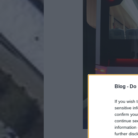
Blog -
Do 
If you wish 
sensitive in
confirm you
continue se
information 
further disc