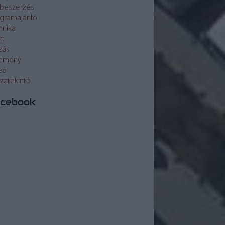
beszerzés
gramajánló
hnika
zt
zás
lemény
eó
szatekintő
cebook