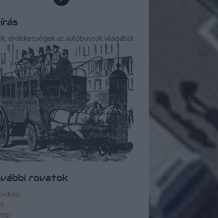
írás
ek, érdekességek az autóbuszok világából
vábbi rovatok
orduló
ek
kép