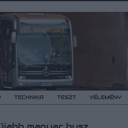
P
TECHNIKA
TESZT
VÉLEMÉNY
újabb magyar busz