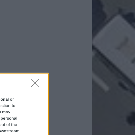
sonal or
ection to
ou may
 personal
out of the
 downstream