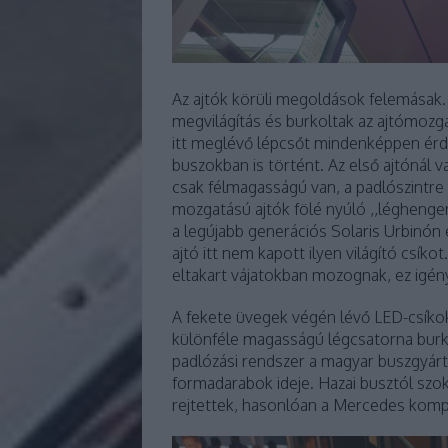
Az ajtók körüli megoldások felemásak. 
megvilágítás és burkoltak az ajtómozga
itt meglévő lépcsőt mindenképpen érd
buszokban is történt. Az első ajtónál 
csak félmagasságú van, a padlószintre
mozgatású ajtók fölé nyúló ,,léghenger
a legújabb generációs Solaris Urbinón
ajtó itt nem kapott ilyen világító csíko
eltakart vájatokban mozognak, ez igé
A fekete üvegek végén lévő LED-csíkok
különféle magasságú légcsatorna burk
padlózási rendszer a magyar buszgyárt
formadarabok ideje. Hazai busztól szo
rejtettek, hasonlóan a Mercedes komp