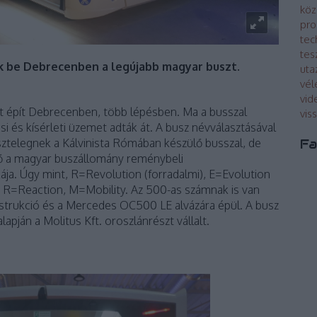
köz
pro
tec
tes
 be Debrecenben a legújabb magyar buszt.
uta
vé
vid
at épít Debrecenben, több lépésben. Ma a busszal
vis
si és kísérleti üzemet adták át. A busz névválasztásával
Fa
isztelegnek a Kálvinista Rómában készülő busszal, de
ő a magyar buszállomány reménybeli
ja. Úgy mint, R=Revolution (forradalmi), E=Evolution
, R=Reaction, M=Mobility. Az 500-as számnak is van
nstrukció és a Mercedes OC500 LE alvázára épül. A busz
apján a Molitus Kft. oroszlánrészt vállalt.