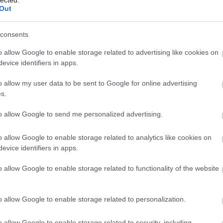
Out
consents
o allow Google to enable storage related to advertising like cookies on
evice identifiers in apps.
2-e
am
o allow my user data to be sent to Google for online advertising
be
s.
bkv
to allow Google to send me personalized advertising.
búc
bus
letisztult kialakításban van nyoma, a színösszeállítás
bus
o allow Google to enable storage related to analytics like cookies on
b újdonság, hogy az Ikarus 200-as óta kísértő elavult
daf
evice identifiers in apps.
zerűbb, egyelőre csak az oldalfalon és a tetőn. Az
egz
um borítja, látható rögzítési megoldások nélkül,
Ele
o allow Google to enable storage related to functionality of the website
árkányának a funkcióját is ellátja. Nincs sok, különálló
fut
hat. Az ablakoszlopokat műanyag burkolat fedi, az
vol
hír
lenyitható burkolata, tehát nincs körbefutó, különálló
o allow Google to enable storage related to personalization.
Ika
iris
o allow Google to enable storage related to security, including