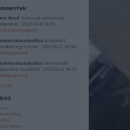
ommentek
enc Busó:
"nem csak a közösségi
lekedésb...
(
2025.02.21. 14:23
)
uszt el kell engedni?
zkvicsslusszkulllcs:
Az utóbbi 2
izedben egy csende...
(
2023.10.22. 20:00
)
villanypapucsok
zkvicsslusszkulllcs:
Nem lennék
lepődve, ha a BRIST...
(
2023.10.22. 18:22
)
villanypapucsok
lsó 20
ánló
opro
world blog
mPLÓ
óház online