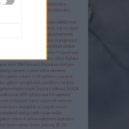
osvár
karsan
kecskemét
kiepe
kína
glong
környezetvédelem
közlekedés
tika
közösség
külhon
LAZ
kondicionálás
LiAZ
LKK
london
MABI
man
vaut
mercedes
metró
miskolc
mjt
modulo
ulo d
molitus
nabi
Nagyvárad
nemzeti
z
neoplan
noge
nyíregyháza
orangeways
szország
Orosz busznevezéktan
otokar
izs
PAZ
pécs
plasma
Pozsony
Prága
praga
a
Rába-LIST
Rába-MVG
rába-volvo
Rafako
pini
REFORM
Renault
Románia
röntgen
zburg
Saviem
scania
setra
siemens
őrszakma
solaris
SOR
spheros
szeged
les gábor
szovjetunió
szűrőbusz
tedom
gelyterhelés
török
Toyota
trolibusz
TrolZA
istabuszok
UITP
urbino
usa
V4
vanhool
osnéző buszok
Varsó
vasút
vdl
veterán
erán busz
visegrádi országok
viseon
szatekintő
vitézy
voith
volan
volán
gabus
volvo
vt arriva
waberers
webasto
ner linien
winier linien
yinlong
ZF
ZiU