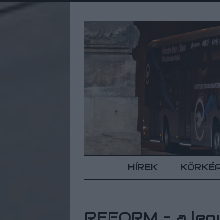
HÍREK
KÖRKÉ
REFORM - a leg