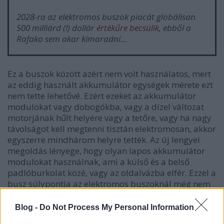
2028-ra az elektromos buszok piacát globálisan
500 milliárd (!) dollár
értékűre becsülik
, ebből a
Rafako sem akar kimaradni...
Ez a buszok között azért nem volt használatos, mert
az eddig használt akkumulátor egységek mérete ezt
nem tette lehetővé. Ezért ezeket az akkumulátor
modulokat vagy dobogókba, vagy a dízel változat
motorjának hűlt helyére vagy a tetőre, vagy ha nagy
távolságot kell megtenni tisztán elektromosan, akkor
egyszerre mindhárom helyre tették. Az új lengyel
megoldás lényege, hogy olyan lapos akkumulátor
modulokat használnak, ami a külső és a belső
padlóburkolat közé, vagy az oldalvázba elfér. Ezzel a
busz súlypontja az elektromos buszoknál még nem
látott alacsony pontra kerül.
Blog -
Do Not Process My Personal Information