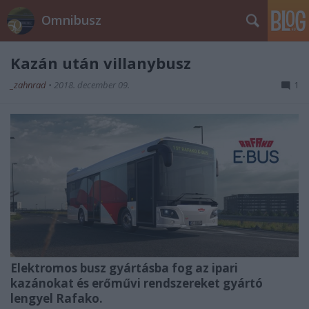
Omnibusz
Kazán után villanybusz
_zahnrad
•
2018. december 09.
1
Elektromos busz gyártásba fog az ipari
kazánokat és erőművi rendszereket gyártó
lengyel Rafako.