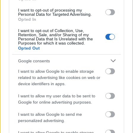
A busz hajtását lengyel összeszerelésű villamos
I want to opt-out of processing my
egységek intézik. Az elektromos motor lengyel
Personal Data for Targeted Advertising.
tervezésű és gyártású, centrális, állandómágneses
Opted In
szinkron motor 140kW teljesítménnyel és 96%-os
I want to opt-out of Collection, Use,
hatásfokkal. A gyártó a Katowicében található
Retention, Sale, and/or Sharing of my
KOMEL
. Az akkumulátorok első körben kétfélék
Personal Data that Is Unrelated with the
Purposes for which it was collected.
lehetnek: 121 kilométer hatótávolságot ígérnek a
Opted Out
144kWh kapacitású lítium-nikkel-mangán-
kobaloxid (NMC) egységekkel, és 63 kilométer
Google consents
hatótávolságot a lítium-titánoxid (LTO) aksikkal. Az
I want to allow Google to enable storage
előbbi előnye a nagyobb hatótávolság, az utóbbi
related to advertising like cookies on web or
előnye a gyors tölthetőség. A busz fedélzeti töltővel
device identifiers in apps.
(pl. pantográf) is felszerelhető lesz. Az
akkumulátorokat a szintén lengyel
ELE-Driveco
cég
I want to allow my user data to be sent to
szállítja. A cégek fejlesztéseit az EU finanszírozta... A
Google for online advertising purposes.
busz létrehozását a számos elektromos busz
projektben mérnöki szolgáltatásokat nyújtó
SAV
I want to allow Google to send me
Studio
segíti.
personalized advertising.
A következő pár hónapban 3 prototípus készül el,
I want to allow Google to enable storage