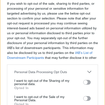
If you wish to opt-out of the sale, sharing to third parties, or
processing of your personal or sensitive information for
targeted advertising by us, please use the below opt-out
section to confirm your selection. Please note that after your
opt-out request is processed you may continue seeing
interest-based ads based on personal information utilized by
us or personal information disclosed to third parties prior to
your opt-out. You may separately opt-out of the further
disclosure of your personal information by third parties on the
IAB’s list of downstream participants. This information may
also be disclosed by us to third parties on the
IAB’s List of
Downstream Participants
that may further disclose it to other
A busz midibusz, hossza 8,49 méter lesz, szélessége
third parties.
2,4 méter, magassága 3,2 méter. Az elektromos
buszok a tetőre tett akkumulátorok és egyéb
Please note that this website/app uses one or more Google
Personal Data Processing Opt Outs
elektromos egységek miatt általában a
services and may gather and store information including but
karosszériájuk magasságával vannak bajban és
not limited to your visit or usage behaviour. You may click to
I want to opt-out of the Sharing of my
personal data.
férnek el nehezebben alacsony felüljárókkal
grant or deny consent to Google and its third-party tags to
Opted In
megszórt városokban. Kiviteltől függően 20-40 ülés
use your data for below specified purposes in below Google
kerülhet a buszba a megengedett össztömege 16,5
consent section.
I want to opt-out of the Sale of my
tonna lesz, az ajtókiosztása 1-2-0.
Personal Data.
Opted In