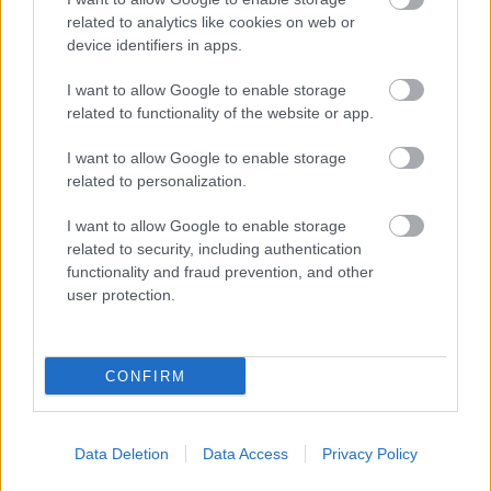
különféle kialakításokkal, köztük például városi
related to analytics like cookies on web or
busz vagy iskolabusz.
device identifiers in apps.
Felhasznált forrás:
http://www.kpk.gov.pl/wp-
I want to allow Google to enable storage
content/uploads/2018/11/Rafako.pdf
related to functionality of the website or app.
Képek: Rafako
S.A.
I want to allow Google to enable storage
related to personalization.
I want to allow Google to enable storage
related to security, including authentication
Címkék:
környezetvédelem
elektromos busz
Rafako
functionality and fraud prevention, and other
user protection.
Ajánlott bejegyzések:
CONFIRM
Búcsúznak az Ikarusok a BKV-tól
Data Deletion
Data Access
Privacy Policy