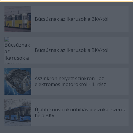
Búcsúznak az Ikarusok a BKV-tól
Búcsúznak az Ikarusok a BKV-tól
Aszinkron helyett szinkron - az
elektromos motorokról - II. rész
Újabb konstrukcióhibás buszokat szerez
be a BKV