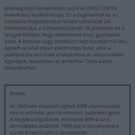
Jelenleg épp Katowicében zajlik az ENSZ
COP24
elnevezésű konferenciája. Ez a tagállamok és az
innovatív megoldásokat kínáló vállalatok 24.
konferenciája a klímaváltozásról
. Itt
jelentette be
a
lengyel Rafako, hogy elektromos busz gyártásba
kezd. A kisbusz vagy midibusz nem tucatjármű lesz,
hanem az első olyan elektromos busz, ahol a
padlóvázba kerülnek elhelyezésre az akkumulátor
egységek, hasonlóan az amerikai Tesla autók
felépítéséhez.
Rafako
Az 1949-ben alapított cégnek 2000 alkalmazottja
van és erőművi, ipari kazánokat, bojlereket gyárt.
A lengyel szolgáltatók, erőművek 80%-a az ő
termékeikkel működik. 1993 óta a
részvényeivel
a
varsói értéktőzsdén is kereskednek.