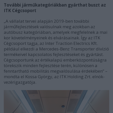
További járműkategóriákban gyárthat buszt az
ITK Cégcsoport
„A vállalat tervei alapján 2019-ben további
járműfejlesztések valósulnak meg azokban az
autóbusz kategóriában, amelyek megfelelnek a mai
kor követelményeinek és elvárásainak. Így az ITK
Cégcsoport tagja, az Inter Traction Electrics Kft.
például elkezdi a Mercedes-Benz Transporter divízió
termékeivel kapcsolatos fejlesztéseket és gyártást.
Cégcsoportunk az értékalapú emberközpontúságra
törekszik minden fejlesztése terén, különösen a
fenntartható mobilitás megvalósulása érdekében” –
mondta el Kossa György, az ITK Holding Zrt. elnök-
vezérigazgatója.