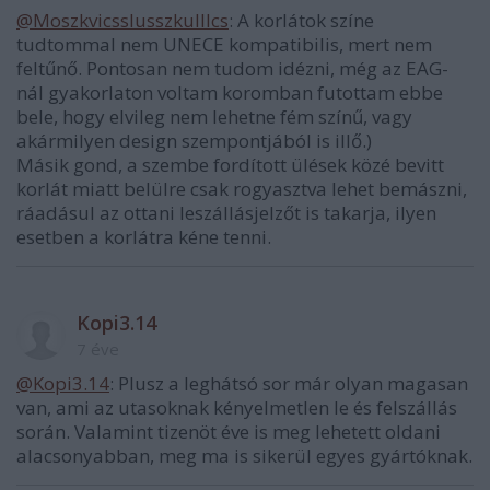
@Moszkvicsslusszkulllcs
: A korlátok színe
tudtommal nem UNECE kompatibilis, mert nem
feltűnő. Pontosan nem tudom idézni, még az EAG-
nál gyakorlaton voltam koromban futottam ebbe
bele, hogy elvileg nem lehetne fém színű, vagy
akármilyen design szempontjából is illő.)
Másik gond, a szembe fordított ülések közé bevitt
korlát miatt belülre csak rogyasztva lehet bemászni,
ráadásul az ottani leszállásjelzőt is takarja, ilyen
esetben a korlátra kéne tenni.
Kopi3.14
7 éve
@Kopi3.14
: Plusz a leghátsó sor már olyan magasan
van, ami az utasoknak kényelmetlen le és felszállás
során. Valamint tizenöt éve is meg lehetett oldani
alacsonyabban, meg ma is sikerül egyes gyártóknak.