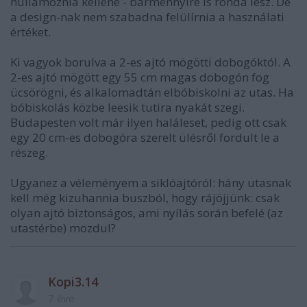
hullámoznia kellene - bármennyire is ronda lesz. De
a design-nak nem szabadna felülírnia a használati
értéket.
Ki vagyok borulva a 2-es ajtó mögötti dobogóktól. A
2-es ajtó mögött egy 55 cm magas dobogón fog
ücsörögni, és alkalomadtán elbóbiskolni az utas. Ha
bóbiskolás közbe leesik tutira nyakát szegi.
Budapesten volt már ilyen haláleset, pedig ott csak
egy 20 cm-es dobogóra szerelt ülésről fordult le a
részeg.
Ugyanez a véleményem a siklóajtóról: hány utasnak
kell még kizuhannia buszból, hogy rájöjjünk: csak
olyan ajtó biztonságos, ami nyílás során befelé (az
utastérbe) mozdul?
Kopi3.14
7 éve