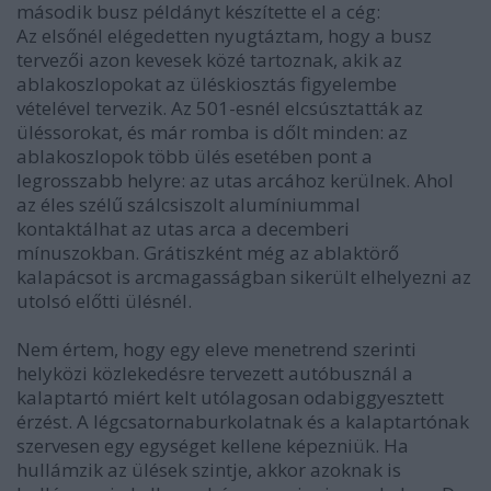
második busz példányt készítette el a cég:
Az elsőnél elégedetten nyugtáztam, hogy a busz
tervezői azon kevesek közé tartoznak, akik az
ablakoszlopokat az üléskiosztás figyelembe
vételével tervezik. Az 501-esnél elcsúsztatták az
üléssorokat, és már romba is dőlt minden: az
ablakoszlopok több ülés esetében pont a
legrosszabb helyre: az utas arcához kerülnek. Ahol
az éles szélű szálcsiszolt alumíniummal
kontaktálhat az utas arca a decemberi
mínuszokban. Grátiszként még az ablaktörő
kalapácsot is arcmagasságban sikerült elhelyezni az
utolsó előtti ülésnél.
Nem értem, hogy egy eleve menetrend szerinti
helyközi közlekedésre tervezett autóbusznál a
kalaptartó miért kelt utólagosan odabiggyesztett
érzést. A légcsatornaburkolatnak és a kalaptartónak
szervesen egy egységet kellene képezniük. Ha
hullámzik az ülések szintje, akkor azoknak is