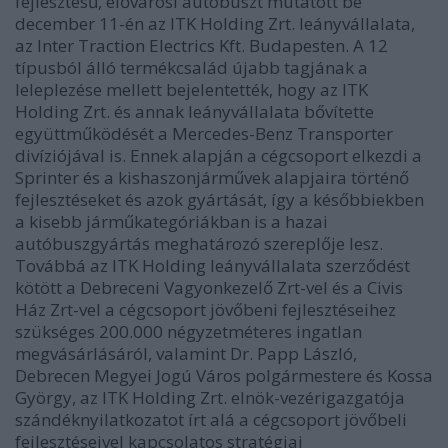
fejlesztésű, elővárosi autóbuszt mutatott be
december 11-én az ITK Holding Zrt. leányvállalata,
az Inter Traction Electrics Kft. Budapesten. A 12
típusból álló termékcsalád újabb tagjának a
leleplezése mellett bejelentették, hogy az ITK
Holding Zrt. és annak leányvállalata bővítette
együttműködését a Mercedes-Benz Transporter
divíziójával is. Ennek alapján a cégcsoport elkezdi a
Sprinter és a kishaszonjárművek alapjaira történő
fejlesztéseket és azok gyártását, így a későbbiekben
a kisebb járműkategóriákban is a hazai
autóbuszgyártás meghatározó szereplője lesz.
Továbbá az ITK Holding leányvállalata szerződést
kötött a Debreceni Vagyonkezelő Zrt-vel és a Civis
Ház Zrt-vel a cégcsoport jövőbeni fejlesztéseihez
szükséges 200.000 négyzetméteres ingatlan
megvásárlásáról, valamint Dr. Papp László,
Debrecen Megyei Jogú Város polgármestere és Kossa
György, az ITK Holding Zrt. elnök-vezérigazgatója
szándéknyilatkozatot írt alá a cégcsoport jövőbeli
fejlesztéseivel kapcsolatos stratégiai