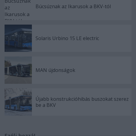
Búcsúznak az Ikarusok a BKV-tól
Solaris Urbino 15 LE electric
MAN újdonságok
Újabb konstrukcióhibás buszokat szerez
be a BKV
Szólj hozzá!