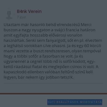
B4nk Verein
7 éve
Utaztam már hasonló belső elrendezésű Merci
buszon a nagy nyugaton a svájci francia határon
amit egyfajta hosszabb elővárosi vonalon
használtak. Senki sem fanyalgott, sőt én pl. élveztem
a leghátsó sorokban ülve olvasni. Ja és egy 60 körüli
mami vezette a buszt rendszeresen, olyan tempóval
hogy a többi sofőr a fasorban se volt. Ja és
ugyanennél a cégnél több nő is sofőrködött, egy-
kettő ráadásul fiatal és meglepően csinos is volt. A
kapaszkodó ellenben valóban feltűnő színű kell
legyen, bár nekem így jobban tetszik.
SÜTI BEÁLLÍTÁSOK MÓDOSÍTÁSA