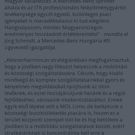
magyar vállalkozás. A Mercedes-Benz Sprinter
alváza és az ITK professzionális felépítménygyártói
tevékenysége együtt egyedi, különleges piaci
igényeket is maradéktalanul ki tud elégíteni.
Hangsúlyozom, mindez Magyarországon
eredményez hozzáadott értékteremtést” - mondta el
Jörg Schmidt, a Mercedes-Benz Hungária Kft.
ügyvezető igazgatója.
„Kétezerharmincas stratégiánkban megfogalmaztuk,
hogy a jövőben nagy fókuszt helyezünk a mobilitási
és közösségi szolgáltatásokra. Célunk, hogy kiváló
minőségű és komplex szolgáltatásainkkal gyors és
kényelmes megoldásokat nyújtsunk az úton
lévőknek, és ezzel hozzájáruljunk hazánk és a régió
fejlődéséhez, városaink modernizálásához. Ennek
egyik első lépése volt a MOL Limo, de beléptünk a
közösségi buszközlekedés piacára is, hiszen ez a
terület központi szerepet tölt be és fog betölteni a
jövőben is a mobilitási szolgáltatások között, ezért
stratégiánknak is koncentrálnia kell erre a