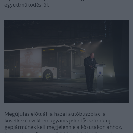
együttműködésről.
Megújulás előtt áll a hazai autóbuszpiac, a
következő években ugyanis jelentős számú új
gépjárműnek kell megjelennie a közutakon ahhoz,