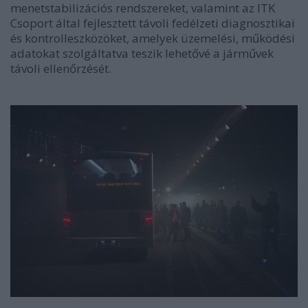
menetstabilizációs rendszereket, valamint az ITK
Csoport által fejlesztett távoli fedélzeti diagnosztikai
és kontrolleszközöket, amelyek üzemelési, működési
adatokat szolgáltatva teszik lehetővé a járművek
távoli ellenőrzését.