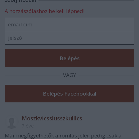
A hozzászóláshoz be kell lépned!
VAGY
Moszkvicsslusszkulllcs
7 éve
Már megfigyelhetők a romlás jelei, pedig csak a