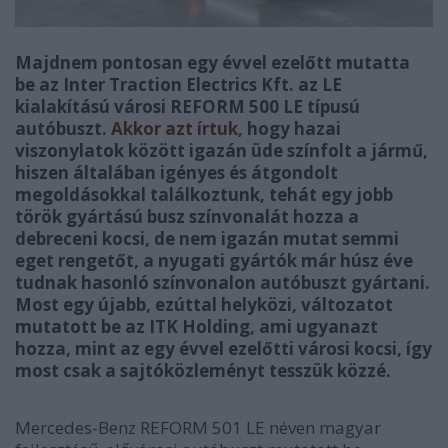
Majdnem pontosan egy évvel ezelőtt mutatta
be az Inter Traction Electrics Kft. az LE
kialakítású városi REFORM 500 LE típusú
autóbuszt.
Akkor azt írtuk
, hogy hazai
viszonylatok között igazán üde színfolt a jármű,
hiszen általában igényes és átgondolt
megoldásokkal találkoztunk, tehát egy jobb
török gyártású busz színvonalát hozza a
debreceni kocsi, de nem igazán mutat semmi
eget rengetőt, a nyugati gyártók már húsz éve
tudnak hasonló színvonalon autóbuszt gyártani.
Most egy újabb, ezúttal helyközi, változatot
mutatott be az ITK Holding, ami ugyanazt
hozza, mint az egy évvel ezelőtti városi kocsi, így
most csak a sajtóközleményt tesszük közzé.
Mercedes-Benz REFORM 501 LE néven magyar