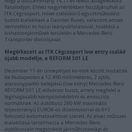
hogy a buszállomány 14,11 év feletti átlagéletkora
fiatalodjon. Ehhez nagymértékben hozzájárulhat az
ITK Cégcsoport, mivel széleskörű együttműködést
tudott kialakítani a Daimler Buses, valamint annak
nemzetközi és hazai leányvállalataival, továbbá a
kishaszonjárművek területén a Mercedes-Benz
Transporter divíziójával.
Megérkezett az ITK Cégcsoport low entry család
újabb modellje, a
REFORM 501 LE
December 11-én ünnepélyes keretek között mutatták
be Budapesten a 12.490 milliméteres, 2 ajtós,
alacsonypadló-belépésű (low entry) Mercedes-Benz
REFORM 501 LE elővárosi buszt, amely megfelel a
legmagasabb környezetvédelmi és emissziós
normáknak. Az autóbusz 260 kW maximális
teljesítményű EURO6-os dízelmotorral és 6+1
fokozatú automataváltóval szerelt. Az alváz műszaki
kialakítása tartalmazza a Mercedes-Benz
autóbuszain megszokott járműbiztonsági és