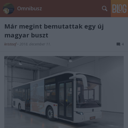
Omnibusz
Már megint bemutattak egy új
magyar buszt
kristoof
•
2018. december 11.
4