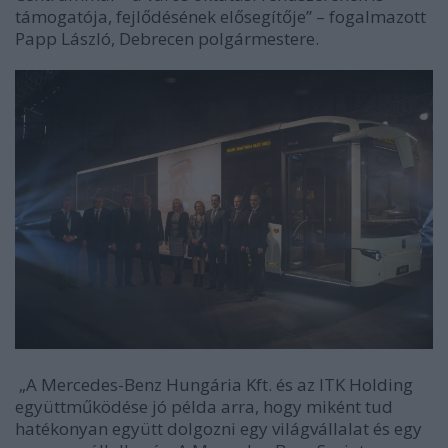
támogatója, fejlődésének elősegítője” – fogalmazott
Papp László, Debrecen polgármestere.
„A Mercedes-Benz Hungária Kft. és az ITK Holding
együttműködése jó példa arra, hogy miként tud
hatékonyan együtt dolgozni egy világvállalat és egy