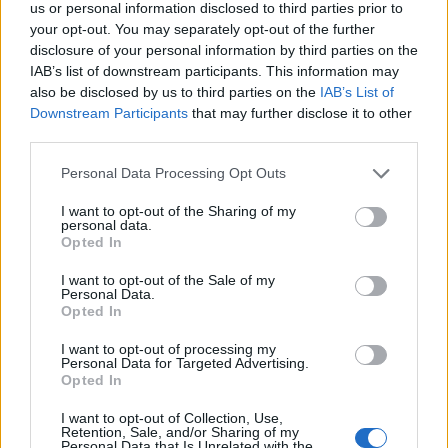
us or personal information disclosed to third parties prior to
your opt-out. You may separately opt-out of the further
disclosure of your personal information by third parties on the
IAB’s list of downstream participants. This information may
also be disclosed by us to third parties on the
IAB’s List of
Downstream Participants
that may further disclose it to other
third parties.
Please note that this website/app uses one or more Google
Personal Data Processing Opt Outs
services and may gather and store information including but
„Immár növekedésnek indult az autóbuszcsalád. A
not limited to your visit or usage behaviour. You may click to
I want to opt-out of the Sharing of my
ma bemutatott helyközi/elővárosi autóbusz helyi
personal data.
grant or deny consent to Google and its third-party tags to
Opted In
gyártó által kínál ideális megoldást a regionális
use your data for below specified purposes in below Google
közlekedési feladatok ellátására. Meggyőződésünk,
consent section.
I want to opt-out of the Sale of my
hogy partnerünkkel, az ITK Holdinggal elkezdett
Personal Data.
Opted In
együttműködésünk valóságos sikertörténet lesz,
Magyarországon számunkra új üzleti modellel, az
I want to opt-out of processing my
alvázszállításokkal. Feltételezzük, hogy ezek a
Personal Data for Targeted Advertising.
nagyon magas magyar hozzáadott értékkel
Opted In
rendelkező járművek megtalálják helyüket a
I want to opt-out of Collection, Use,
magyarországi autóbuszgyártó piaci szegmensben”
Retention, Sale, and/or Sharing of my
– mondta el Günther Kopács, az EvoBus GmbH
Personal Data that Is Unrelated with the