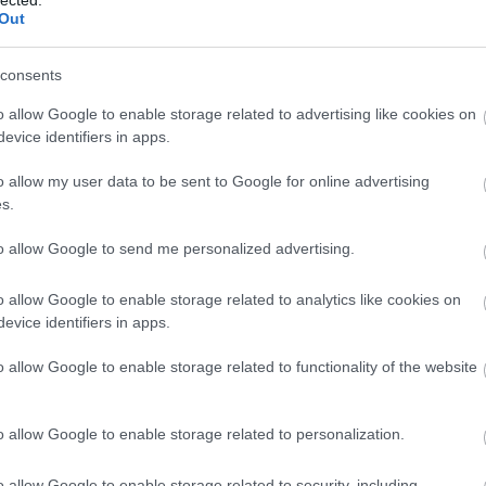
Out
consents
o allow Google to enable storage related to advertising like cookies on
evice identifiers in apps.
2-e
am
o allow my user data to be sent to Google for online advertising
be
s.
bkv
to allow Google to send me personalized advertising.
búc
bus
bus
o allow Google to enable storage related to analytics like cookies on
daf
evice identifiers in apps.
egz
Ele
o allow Google to enable storage related to functionality of the website
fut
vol
hír
o allow Google to enable storage related to personalization.
Ika
iris
o allow Google to enable storage related to security, including