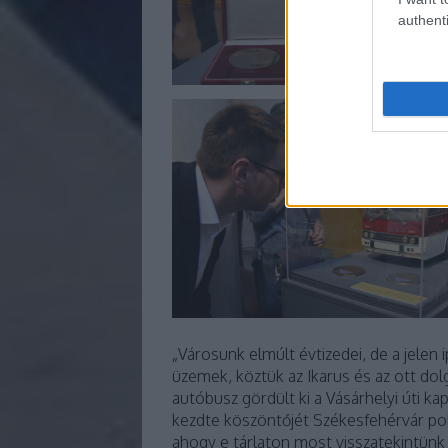
authenti
„Városunk elmúlt évtizedei, de a jelen 
üzemek, köztük az Ikarus és az ott dol
autóbusz gördült ki a Vásárhelyi úti kapu
kezdte köszöntőjét Székesfehérvár pol
ahogy e tárlaton most visszatekintünk 