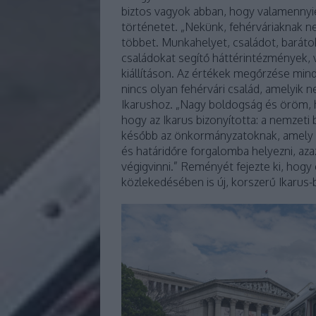
biztos vagyok abban, hogy valamennyie
történetet. „Nekünk, fehérváriaknak ne
többet. Munkahelyet, családot, barát
családokat segítő háttérintézmények, va
kiállításon. Az értékek megőrzése min
nincs olyan fehérvári család, amelyik n
Ikarushoz. „Nagy boldogság és öröm, 
hogy az Ikarus bizonyította: a nemzeti
később az önkormányzatoknak, amely k
és határidőre forgalomba helyezni, az
végigvinni.” Reményét fejezte ki, hogy
közlekedésében is új, korszerű Ikarus-