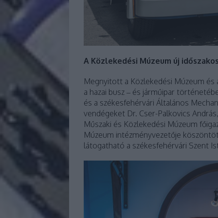
A Közlekedési Múzeum új időszakos
Megnyitott a Közlekedési Múzeum és a S
a hazai busz – és járműipar történetéb
és a székesfehérvári Általános Mechan
vendégeket Dr. Cser-Palkovics András,
Műszaki és Közlekedési Múzeum főigazga
Múzeum intézményvezetője köszöntötte. A
látogatható a székesfehérvári Szent I