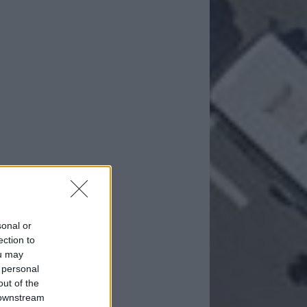
sonal or
ection to
ou may
 personal
out of the
 downstream