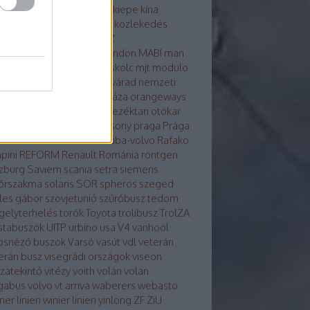
osvár
karsan
kecskemét
kiepe
kína
glong
környezetvédelem
közlekedés
tika
közösség
külhon
LAZ
kondicionálás
LiAZ
LKK
london
MABI
man
vaut
mercedes
metró
miskolc
mjt
modulo
ulo d
molitus
nabi
Nagyvárad
nemzeti
z
neoplan
noge
nyíregyháza
orangeways
szország
Orosz busznevezéktan
otokar
izs
PAZ
pécs
plasma
Pozsony
praga
Prága
a
Rába-LIST
Rába-MVG
rába-volvo
Rafako
pini
REFORM
Renault
Románia
röntgen
zburg
Saviem
scania
setra
siemens
őrszakma
solaris
SOR
spheros
szeged
les gábor
szovjetunió
szűrőbusz
tedom
gelyterhelés
török
Toyota
trolibusz
TrolZA
istabuszok
UITP
urbino
usa
V4
vanhool
osnéző buszok
Varsó
vasút
vdl
veterán
erán busz
visegrádi országok
viseon
szatekintő
vitézy
voith
volán
volan
gabus
volvo
vt arriva
waberers
webasto
ner linien
winier linien
yinlong
ZF
ZiU