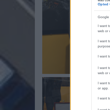
Opted 
Google 
I want t
web or d
I want t
purpose
I want 
I want t
web or d
I want t
or app.
I want t
I want t