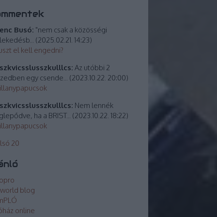
ommentek
enc Busó:
"nem csak a közösségi
lekedésb...
(
2025.02.21. 14:23
)
uszt el kell engedni?
zkvicsslusszkulllcs:
Az utóbbi 2
izedben egy csende...
(
2023.10.22. 20:00
)
villanypapucsok
zkvicsslusszkulllcs:
Nem lennék
lepődve, ha a BRIST...
(
2023.10.22. 18:22
)
villanypapucsok
lsó 20
ánló
opro
world blog
mPLÓ
óház online