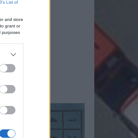
B’s List of
er and store
to grant or
ed purposes
mkék