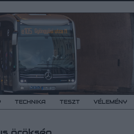
P
TECHNIKA
TESZT
VÉLEMÉNY
us örökség