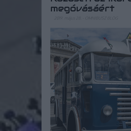
megóvásáért
2019. május 28.
-
OMNIBUSZ BLOG