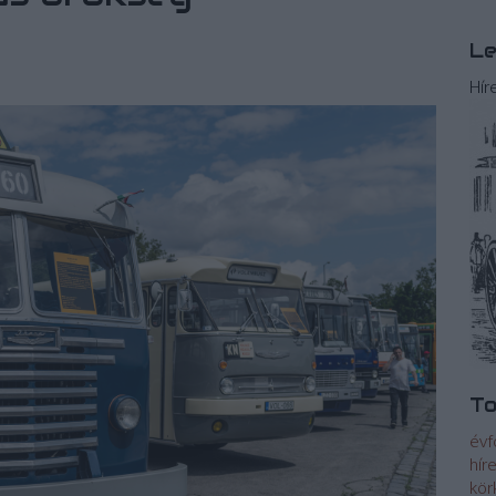
Le
Hír
To
évf
hír
kör