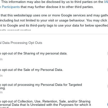
. This information may also be disclosed by us to third parties on the
IA
Participants
that may further disclose it to other third parties.
 that this website/app uses one or more Google services and may gath
including but not limited to your visit or usage behaviour. You may click 
 to Google and its third-party tags to use your data for below specifi
ogle consent section.
zlekedésben máig meghatározó, a budapesti és a
l Data Processing Opt Outs
lt típusok több mint fél évszázadon keresztül
 csak a hazai piacon, hanem a világ számos országában
o opt-out of the Sharing of my personal data.
Múzeum és a Szent István Király Múzeum
In
ott létre, amely méltó emléket állít a számos kiváló
o opt-out of the Sale of my Personal Data.
Cí
In
to opt-out of processing my Personal Data for Targeted
ing.
In
o opt-out of Collection, Use, Retention, Sale, and/or Sharing
ersonal Data that Is Unrelated with the Purposes for which it
lected.