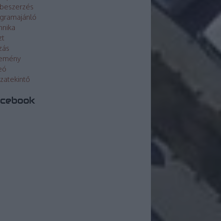
beszerzés
gramajánló
hnika
zt
zás
lemény
eó
szatekintő
cebook