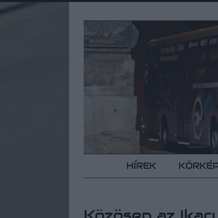
HÍREK
KÖRKÉ
Közösen az Ikar