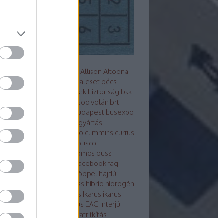
s metró
akkumulátor
alfa
Allison
Altoona
z
arc
ARRIVAL
ausztrália
baleset
bécs
mutató
Berliet
beszerzések
biztonság
bkk
Bluebus
BM HEROS
borsod volán
brt
sú
Búcsú a korelnöktől
budapest
busexpo
world
buszfesztivál
buszgyártás
zsofőr
bvg
BYD
cng
credo
cummins
currus
debrecen
design
ebsf
Ebusco
otikusbuszgyárak
elektromos busz
ktro tudástár
eu
evopro
facebook
faq
ár
ganz
general motors
göppel
hajdú
án
hajóbusz
Hamburg
hess
hibrid
hidrogén
ek
hispano
hyundai
ikarbus
Ikarus
ikarus
rus200 50
Ikarus 350
Ikarus EAG
interjú
bus
irizar
Isuzu
itk
iveco
járatritkítás