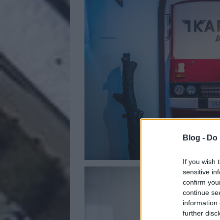
Blog -
Do 
If you wish 
sensitive in
confirm you
continue se
information 
further disc