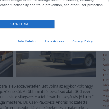
Kap
cation functionality and fraud prevention, and other user protection.
kin
poli
lég
má
CONFIRM
Mod
bus
Oro
Data Deletion
Data Access
Privacy Policy
Pár
ráb
ram
Sal
sof
szé
ten
tur
vár
ipara is elképzelhetetlen lett volna az egykor volt nagy
vet
gozók nélkül. A több mint fél évszázad alatt 300 ezer
vis
n, s vitte világszerte a fehérvári buszgyártás jó hírét.” -
vol
gármestere. Dr. Cser-Palkovics András hozzátette,
wie
a történetiségbe, látva a képeket és a maketteket,