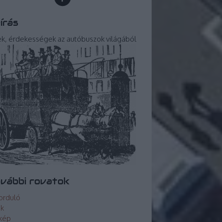
írás
ek, érdekességek az autóbuszok világából
vábbi rovatok
orduló
ek
kép