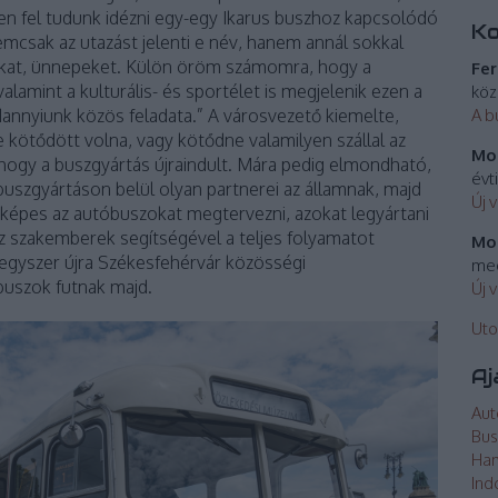
n fel tudunk idézni egy-egy Ikarus buszhoz kapcsolódó
K
mcsak az utazást jelenti e név, hanem annál sokkal
okat, ünnepeket. Külön öröm számomra, hogy a
Fer
lamint a kulturális- és sportélet is megjelenik ezen a
köz
dannyiunk közös feladata.” A városvezető kiemelte,
A b
e kötődött volna, vagy kötődne valamilyen szállal az
Mos
hogy a buszgyártás újraindult. Mára pedig elmondható,
évt
 buszgyártáson belül olyan partnerei az államnak, majd
Új 
épes az autóbuszokat megtervezni, azokat legyártani
az szakemberek segítségével a teljes folyamatot
Mos
 egyszer újra Székesfehérvár közösségi
meg
buszok futnak majd.
Új 
Uto
Aj
Aut
Bus
Ha
Ind