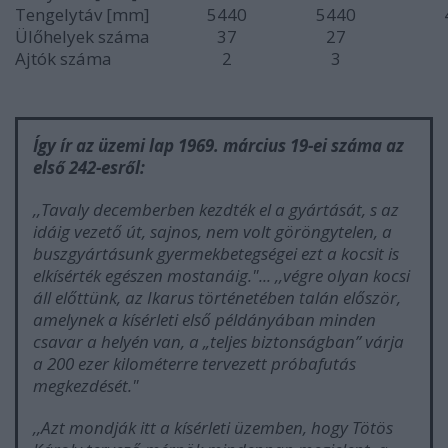
Tengelytáv [mm]
5440
5440
Ülőhelyek száma
37
27
Ajtók száma
2
3
Így ír az üzemi lap 1969. március 19-ei száma az
első 242-esről:
,,Tavaly decemberben kezdték el a gyártását, s az
idáig vezető út, sajnos, nem volt göröngytelen, a
buszgyártásunk gyermekbetegségei ezt a kocsit is
elkísérték egészen mostanáig."... ,,végre olyan kocsi
áll előttünk, az Ikarus történetében talán először,
amelynek a kísérleti első példányában minden
csavar a helyén van, a „teljes biztonságban” várja
a 200 ezer kilométerre tervezett próbafutás
megkezdését."
,,Azt mondják itt a kísérleti üzemben, hogy Tötös