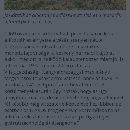
Jól látszik az alacsony padlószint az első és a második
ajtónál (Ikarus archív)
1969 őszén az első kocsit a Lipcsei Vásáron ki is
állították és elnyerte a vásár aranyérmét. A
lengyeleknek is tetszett a busz dinamikus
menettulajdonsága, a keskeny harmadik ajtó az
akkor még ott is működő kalauzrendszer miatt jól is
jött volna. 1972. május 24-én ezt írta a
Világgazdaság: ,,Lengyelországgal más irányú
tárgyalások folytak: arról volt szó, hogy az IKARUS
átadná a 242-es típusú autóbusz licencét. A
körülmények ezután úgy hozták, hogy az ügy
annyiban maradt, de nem lehetetlen, hogy a lengyel
fél később még visszatér elképzeléseihez. Ebben az
esetben az IKARUS még egy évig közreműködne az
alkatrészek szállításában, aztán pedig a teljes
gyártástechnológiát átengedné.”