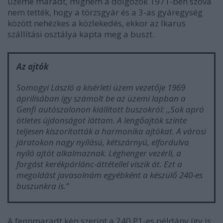
üzemé maradt, mígnem a dolgozók 1971-ben szóvá
nem tették, hogy a törzsgyár és a 3-as gyáregység
között nehézkes a közlekedés, ekkor az Ikarus
szállítási osztálya kapta meg a buszt.
Az ajtók
Somogyi László a kísérleti üzem vezetője 1969
áprilisában így számolt be az üzemi lapban a
Genfi autószalonon kiállított buszokról: ,,Sok apró
ötletes újdonságot láttam. A lengőajtók szinte
teljesen kiszorították a harmonika ajtókat. A városi
járatokon nagy nyílású, kétszárnyú, elfordulva
nyíló ajtót alkalmaznak. Léghenger vezérli, a
forgást kerékpárlánc-áttétellel viszik át. Ezt a
megoldást javasolnám egyébként a készülő 240-es
buszunkra is.”
A fennmaradt kép szerint a 240.P1-es példány így is