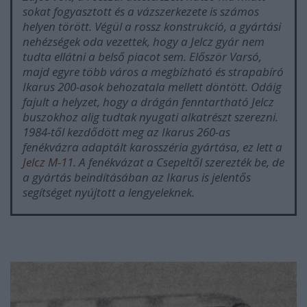
sokat fogyasztott és a vázszerkezete is számos
helyen törött. Végül a rossz konstrukció, a gyártási
nehézségek oda vezettek, hogy a Jelcz gyár nem
tudta ellátni a belső piacot sem. Először Varsó,
majd egyre több város a megbízható és strapabíró
Ikarus 200-asok behozatala mellett döntött. Odáig
fajult a helyzet, hogy a drágán fenntartható Jelcz
buszokhoz alig tudtak nyugati alkatrészt szerezni.
1984-től kezdődött meg az Ikarus 260-as
fenékvázra adaptált karosszéria gyártása, ez lett a
Jelcz M-11
. A fenékvázat a Csepeltől szerezték be, de
a gyártás beindításában az Ikarus is jelentős
segítséget nyújtott a lengyeleknek.