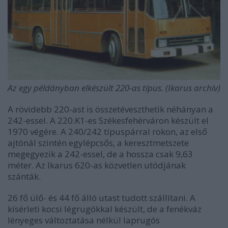
Az egy példányban elkészült 220-as típus. (Ikarus archív)
A rövidebb 220-ast is összetéveszthetik néhányan a
242-essel. A 220.K1-es Székesfehérváron készült el
1970 végére. A 240/242 típuspárral rokon, az első
ajtónál szintén egylépcsős, a keresztmetszete
megegyezik a 242-essel, de a hossza csak 9,63
méter. Az Ikarus 620-as közvetlen utódjának
szánták.
26 fő ülő- és 44 fő álló utast tudott szállítani. A
kísérleti kocsi légrugókkal készült, de a fenékváz
lényeges változtatása nélkül laprugós