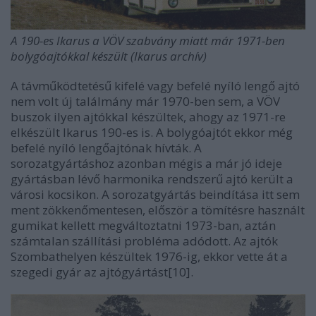
A 190-es Ikarus a VÖV szabvány miatt már 1971-ben
bolygóajtókkal készült (Ikarus archív)
A távműködtetésű kifelé vagy befelé nyíló lengő ajtó
nem volt új találmány már 1970-ben sem, a VÖV
buszok ilyen ajtókkal készültek, ahogy az 1971-re
elkészült Ikarus 190-es is. A bolygóajtót ekkor még
befelé nyíló lengőajtónak hívták. A
sorozatgyártáshoz azonban mégis a már jó ideje
gyártásban lévő harmonika rendszerű ajtó került a
városi kocsikon. A sorozatgyártás beindítása itt sem
ment zökkenőmentesen, először a tömítésre használt
gumikat kellett megváltoztatni 1973-ban, aztán
számtalan szállítási probléma adódott. Az ajtók
Szombathelyen készültek 1976-ig, ekkor vette át a
szegedi gyár az ajtógyártást[10].