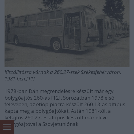
Kiszállításra várnak a 260.27-esek Székesfehérváron,
1981-ben.[11]
1978-ban Dán megrendelésre készült már egy
bolygóajtós 260-as [12]. Sorozatban 1978 első
félévében, az etióp piacra készült 260.13-as altípus
kapta meg a bolygóajtókat. Aztán 1981-től, a
kétajtós 260.27-es altípus készült már eleve
bolygóajtóval a Szovjetuniónak.