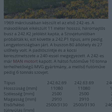
1969 márciusában készült el az első 242-es. A
másodiknak elkészült 11 méter hosszú, háromajtós
busz a 242.K2 jelölést kapta, a Szovjetunióban
próbálták ki, ezt követte a 242.P1 típus, ami pedig
Lengyelországban járt. A buszon 80 állóhely és 27
ülőhely volt. A padlószintje és a kocsi
keresztmetszete a 240-essel megegyezett. A 242-es
már
MAN motort
kapott. A hátsó futóműve 10 tonna
terhelhetőségű MVG gyártmány, a mellső futóműve
pedig 6 tonnás szovjet.
Típus
242.62.69
242.63.69
24
Hosszúság [mm]
11080
11080
Szélesség [mm]
2500
2500
Magasság [mm]
2910
2910
Első/hátsó
2500/3130
2500/3130
24
túlnyúlás [mm]