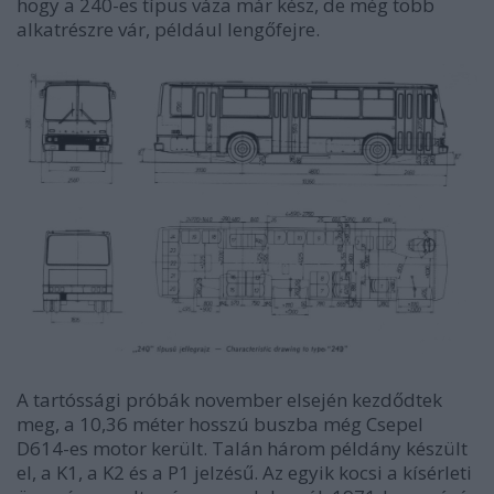
hogy a 240-es típus váza már kész, de még több
alkatrészre vár, például lengőfejre.
A tartóssági próbák november elsején kezdődtek
meg, a 10,36 méter hosszú buszba még Csepel
D614-es motor került. Talán három példány készült
el, a K1, a K2 és a P1 jelzésű. Az egyik kocsi a kísérleti