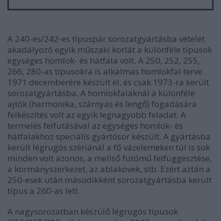
A 240-es/242-es típuspár sorozatgyártásba vételét
akadályozó egyik műszaki korlát a különféle típusok
egységes homlok- és hátfala volt. A 250, 252, 255,
266, 280-as típusokra is alkalmas homlokfal terve
1971 decemberére készült el, és csak 1973-ra került
sorozatgyártásba. A homlokfalaknál a különféle
ajtók (harmonika, szárnyas és lengő) fogadására
felkészítés volt az egyik legnagyobb feladat. A
termelés felfutásával az egységes homlok- és
hátfalakhoz speciális gyártósor készült. A gyártásba
került légrugós szériánál a fő vázelemeken túl is sok
minden volt azonos, a mellső futómű felfüggesztése,
a kormányszerkezet, az ablakövek, stb. Ezért aztán a
250-esek után másodikként sorozatgyártásba került
típus a 260-as lett.
A nagysorozatban készülő légrugós típusok