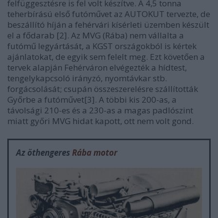
felfüggesztésre is fel volt készítve. A 4,5 tonna
teherbírású első futóművet az AUTOKUT tervezte, de
beszállító híján a fehérvári kísérleti üzemben készült
el a fődarab [2]. Az MVG (Rába) nem vállalta a
futómű legyártását, a KGST országokból is kértek
ajánlatokat, de egyik sem felelt meg. Ezt követően a
tervek alapján Fehérváron elvégezték a hídtest,
tengelykapcsoló irányzó, nyomtávkar stb.
forgácsolását; csupán összeszerelésre szállították
Győrbe a futóművet[3]. A többi kis 200-as, a
távolsági 210-es és a 230-as a magas padlószint
miatt győri MVG hidat kapott, ott nem volt gond.
Az öthengeres
Rába motor