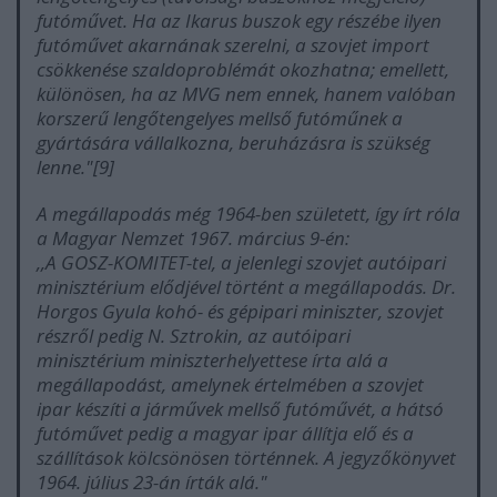
futóművet. Ha az Ikarus buszok egy részébe ilyen
futóművet akarnának szerelni, a szovjet import
csökkenése szaldoproblémát okozhatna; emellett,
különösen, ha az MVG nem ennek, hanem valóban
korszerű lengőtengelyes mellső futóműnek a
gyártására vállalkozna, beruházásra is szükség
lenne."[9]
A megállapodás még 1964-ben született, így írt róla
a Magyar Nemzet 1967. március 9-én:
,,A GOSZ-KOMITET-tel, a jelenlegi szovjet autóipari
minisztérium elődjével történt a megállapodás. Dr.
Horgos Gyula kohó- és gépipari miniszter, szovjet
részről pedig N. Sztrokin, az autóipari
minisztérium miniszterhelyettese írta alá a
megállapodást, amelynek értelmében a szovjet
ipar készíti a járművek mellső futóművét, a hátsó
futóművet pedig a magyar ipar állítja elő és a
szállítások kölcsönösen történnek. A jegyzőkönyvet
1964. július 23-án írták alá."