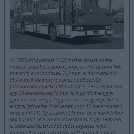
Az 1970-től gyártott 11,23 méter hosszú méter
hosszú szóló busz padlószintje az első ajtónál 645
mm volt, a másodiknál 712 mm, a harmadiknál
957 mm. A farmotoros busz padlószintje
fokozatosan emelkedett
hátrafelé. 1972 végén már
egy 20 darabos széria már ki is gördült lengyel
gyár kapuin, még főleg francia részegységekkel. A
lengyel igényekre áttervezett, már 12 méter hosszú
busz a PR-110 típusszámot kapta, de a kezdetektől
sok baj volt vele, de azt követően is, hogy 1900-nál
is több szerkezeti módosítást végeztek rajta.
Zajos volt, a rosszul áttételezett hátsó híd miatt