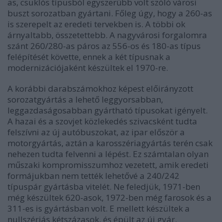
as, csuklós típusból egyszerűbb volt szóló városi
buszt sorozatban gyártani. Főleg úgy, hogy a 260-as
is szerepelt az eredeti tervekben is. A többi ok
árnyaltabb, összetettebb. A nagyvárosi forgalomra
szánt 260/280-as páros az 556-os és 180-as típus
felépítését követte, ennek a két típusnak a
modernizációjaként készültek el 1970-re.
A korábbi darabszámokhoz képest előirányzott
sorozatgyártás a lehető leggyorsabban,
leggazdaságosabban gyártható típusokat igényelt.
A hazai és a szovjet közlekedés szivacsként tudta
felszívni az új autóbuszokat, az ipar először a
motorgyártás, aztán a karosszériagyártás terén csak
nehezen tudta felvenni a lépést. Ez számtalan olyan
műszaki kompromisszumhoz vezetett, amik eredeti
formájukban nem tették lehetővé a 240/242
típuspár gyártásba vitelét. Ne feledjük, 1971-ben
még készültek 620-asok, 1972-ben még farosok és a
311-es is gyártásban volt. E mellett készültek a
nullszériás kétszázasok, és épült az új gyár.