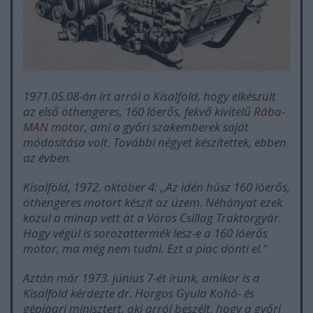
1971.05.08-án írt arról a Kisalföld, hogy elkészült
az első öthengeres, 160 lóerős, fekvő kivitelű
Rába-
MAN motor
, ami a győri szakemberek saját
módosítása volt. További négyet készítettek, ebben
az évben.
Kisalföld, 1972. október 4: ,,Az idén húsz 160 lóerős,
öthengeres motort készít az üzem. Néhányat ezek
közül a minap vett át a Vörös Csillag Traktorgyár.
Hogy végül is sorozattermék lesz-e a 160 lóerős
motor, ma még nem tudni. Ezt a piac dönti el."
Aztán már 1973. június 7-ét írunk, amikor is a
Kisalföld kérdezte dr. Horgos Gyula Kohó- és
gépipari minisztert, aki arról beszélt, hogy a győri