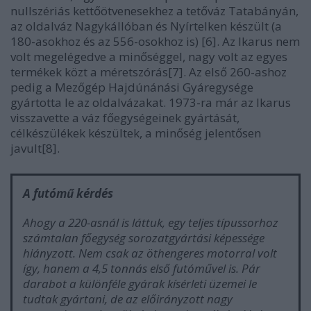
nullszériás kettőötvenesekhez a tetőváz Tatabányán,
az oldalváz Nagykállóban és Nyírtelken készült (a
180-asokhoz és az 556-osokhoz is) [6]. Az Ikarus nem
volt megelégedve a minőséggel, nagy volt az egyes
termékek közt a méretszórás[7]. Az első 260-ashoz
pedig a Mezőgép Hajdúnánási Gyáregysége
gyártotta le az oldalvázakat. 1973-ra már az Ikarus
visszavette a váz főegységeinek gyártását,
célkészülékek készültek, a minőség jelentősen
javult[8].
A futómű kérdés
Ahogy a 220-asnál is láttuk, egy teljes típussorhoz
számtalan főegység sorozatgyártási képessége
hiányzott. Nem csak az öthengeres motorral volt
így, hanem a 4,5 tonnás első futóművel is. Pár
darabot a különféle gyárak kísérleti üzemei le
tudtak gyártani, de az előirányzott nagy