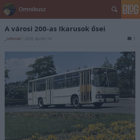
Omnibusz
A városi 200-as Ikarusok ősei
_zahnrad
•
2020. április 14.
1