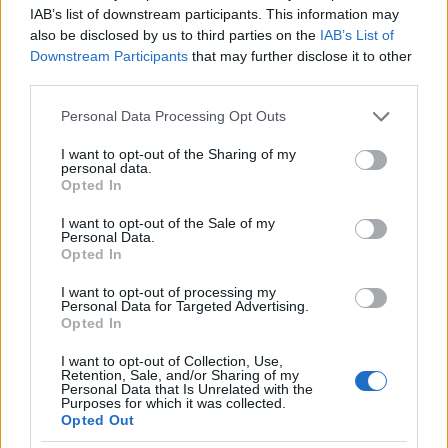
IAB’s list of downstream participants. This information may
also be disclosed by us to third parties on the
IAB’s List of
Downstream Participants
that may further disclose it to other
third parties.
Please note that this website/app uses one or more Google
Personal Data Processing Opt Outs
services and may gather and store information including but
not limited to your visit or usage behaviour. You may click to
I want to opt-out of the Sharing of my
personal data.
grant or deny consent to Google and its third-party tags to
Opted In
use your data for below specified purposes in below Google
consent section.
I want to opt-out of the Sale of my
Personal Data.
Opted In
I want to opt-out of processing my
Personal Data for Targeted Advertising.
Opted In
I want to opt-out of Collection, Use,
Retention, Sale, and/or Sharing of my
Personal Data that Is Unrelated with the
Purposes for which it was collected.
Opted Out