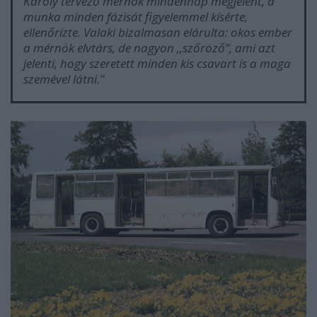
Károly tervező mérnök mindennap megjelent, a
munka minden fázisát figyelemmel kísérte,
ellenőrizte. Valaki bizalmasan elárulta: okos ember
a mérnök elvtárs, de nagyon ,,szőröző”, ami azt
jelenti, hogy szeretett minden kis csavart is a maga
szemével látni."