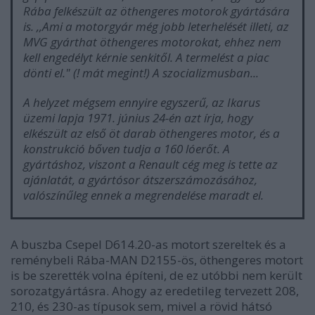
Rába felkészült az öthengeres motorok gyártására
is. ,,Ami a motorgyár még jobb leterhelését illeti, az
MVG gyárthat öthengeres motorokat, ehhez nem
kell engedélyt kérnie senkitől. A termelést a piac
dönti el." (! mát megint!) A szocializmusban...
A helyzet mégsem ennyire egyszerű, az Ikarus
üzemi lapja 1971. június 24-én azt írja, hogy
elkészült az első öt darab öthengeres motor, és a
konstrukció bőven tudja a 160 lóerőt. A
gyártáshoz, viszont a Renault cég meg is tette az
ajánlatát, a gyártósor átszerszámozásához,
valószínűleg ennek a megrendelése maradt el.
A buszba Csepel D614.20-as motort szereltek és a
reménybeli Rába-MAN D2155-ös, öthengeres motort
is be szerették volna építeni, de ez utóbbi nem került
sorozatgyártásra. Ahogy az eredetileg tervezett 208,
210, és 230-as típusok sem, mivel a rövid hátsó