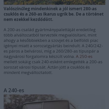
Valószínűleg mindenkinek a jól ismert 280-as
csuklós és a 260-as Ikarus ugrik be. De a történet
nem ezekkel kezdődött.
A 200-as család gyártmánypalettáját eredetileg
több alváltozatból tervezték megvalósítani, mint
ahogy a későbbiekben a szovjet és a belföldi piac
igényei miatt a sorozatgyártás beindult. A 240/242-
es páros a belvárosi, míg a 260/280-as típuspár a
nagyvárosi forgalomra készült volna.
A 250-es
mellett sokáig csak 240-esként emlegették a 200-as
sorozat városi típusát. Aztán jött a csuklós és
mindent megváltoztatott.
A 240-es