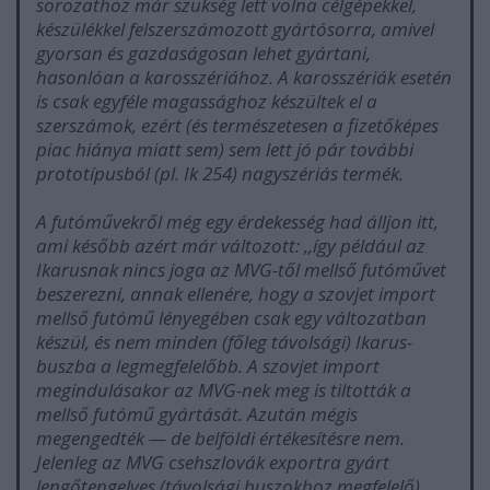
sorozathoz már szükség lett volna célgépekkel,
készülékkel felszerszámozott gyártósorra, amivel
gyorsan és gazdaságosan lehet gyártani,
hasonlóan a karosszériához. A karosszériák esetén
is csak egyféle magassághoz készültek el a
szerszámok, ezért (és természetesen a fizetőképes
piac hiánya miatt sem) sem lett jó pár további
prototípusból (pl. Ik 254) nagyszériás termék.
A futóművekről még egy érdekesség had álljon itt,
ami később azért már változott: ,,így például az
Ikarusnak nincs joga az MVG-től mellső futóművet
beszerezni, annak ellenére, hogy a szovjet import
mellső futómű lényegében csak egy változatban
készül, és nem minden (főleg távolsági) Ikarus-
buszba a legmegfelelőbb. A szovjet import
megindulásakor az MVG-nek meg is tiltották a
mellső futómű gyártását. Azután mégis
megengedték — de belföldi értékesítésre nem.
Jelenleg az MVG csehszlovák exportra gyárt
lengőtengelyes (távolsági buszokhoz megfelelő)