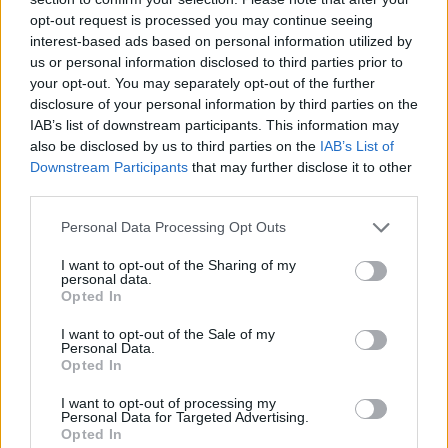
opt-out request is processed you may continue seeing
interest-based ads based on personal information utilized by
us or personal information disclosed to third parties prior to
your opt-out. You may separately opt-out of the further
disclosure of your personal information by third parties on the
IAB’s list of downstream participants. This information may
also be disclosed by us to third parties on the
IAB’s List of
Downstream Participants
that may further disclose it to other
third parties.
Please note that this website/app uses one or more Google
Personal Data Processing Opt Outs
services and may gather and store information including but
not limited to your visit or usage behaviour. You may click to
I want to opt-out of the Sharing of my
personal data.
grant or deny consent to Google and its third-party tags to
Opted In
use your data for below specified purposes in below Google
Solaris Urbino 15 LE electric
consent section.
I want to opt-out of the Sale of my
Personal Data.
_zahnrad
•
2020. október 20.
0
Opted In
I want to opt-out of processing my
A Solaris már megint valami olyat mutatott, ami
Personal Data for Targeted Advertising.
más gyártóknak még nincs. A piaca nem hatalmas,
Opted In