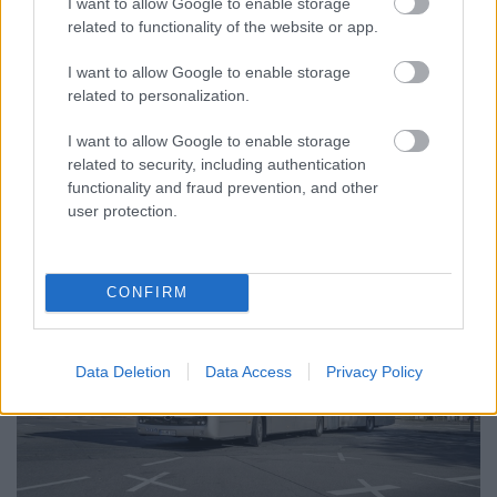
_zahnrad
•
2020. október 18.
9
I want to allow Google to enable storage
related to functionality of the website or app.
Egyre több helyen hódít teret az elektromos hajtás.
I want to allow Google to enable storage
Lássuk hogyan működnek a motorok! Elsőre az
related to personalization.
aszinkron motorokról lesz szó.
...
I want to allow Google to enable storage
related to security, including authentication
functionality and fraud prevention, and other
user protection.
CONFIRM
Data Deletion
Data Access
Privacy Policy