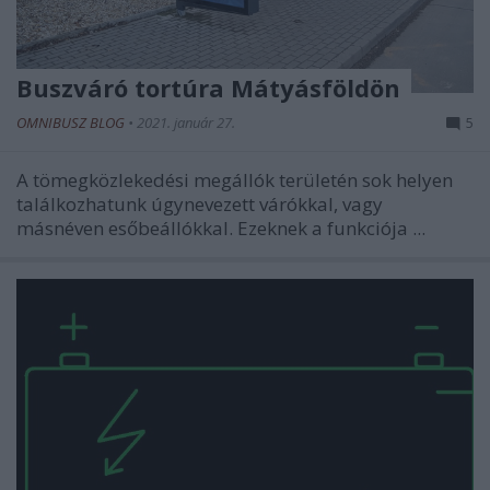
Buszváró tortúra Mátyásföldön
OMNIBUSZ BLOG
•
2021. január 27.
5
A tömegközlekedési megállók területén sok helyen
találkozhatunk úgynevezett várókkal, vagy
másnéven esőbeállókkal. Ezeknek a funkciója ...