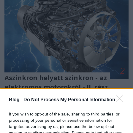
Aszinkron helyett szinkron - az
elektromos motorokról - II. rész
_zahnrad
•
2020. november 08.
6
Blog -
Do Not Process My Personal Information
Mit hoz a jövő az aszinkron motorok után? Eltérő
If you wish to opt-out of the sale, sharing to third parties, or
elveken működő motorokat nézünk meg.
processing of your personal or sensitive information for
...
targeted advertising by us, please use the below opt-out
section to confirm your selection. Please note that after your