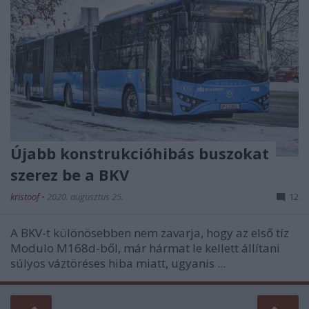
Újabb konstrukcióhibás buszokat
szerez be a BKV
kristoof
•
2020. augusztus 25.
12
A BKV-t különösebben nem zavarja, hogy az első tíz
Modulo M168d-ből, már hármat le kellett állítani
súlyos váztöréses hiba miatt, ugyanis ...