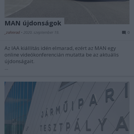
MAN újdonságok
_zahnrad
•
2020. szeptember 19.
0
Az IAA kiállítás idén elmarad, ezért az MAN egy
online videókonferencián mutatta be az aktuális
újdonságait.
...