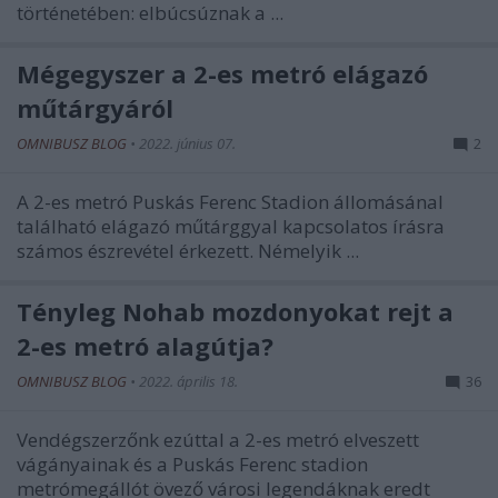
történetében: elbúcsúznak a ...
Mégegyszer a 2-es metró elágazó
műtárgyáról
OMNIBUSZ BLOG
•
2022. június 07.
2
A 2-es metró Puskás Ferenc Stadion állomásánal
található elágazó műtárggyal kapcsolatos írásra
számos észrevétel érkezett. Némelyik ...
Tényleg Nohab mozdonyokat rejt a
2-es metró alagútja?
OMNIBUSZ BLOG
•
2022. április 18.
36
Vendégszerzőnk ezúttal a 2-es metró elveszett
vágányainak és a Puskás Ferenc stadion
metrómegállót övező városi legendáknak eredt