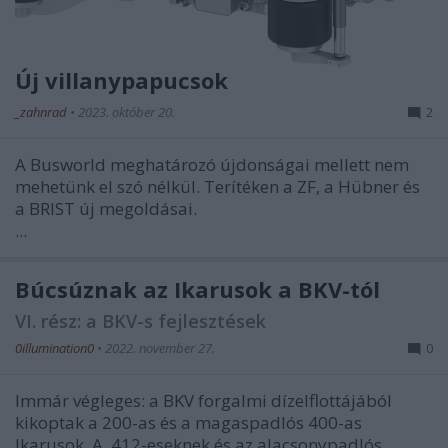
Új villanypapucsok
_zahnrad
•
2023. október 20.
2
A Busworld meghatározó újdonságai mellett nem
mehetünk el szó nélkül. Terítéken a ZF, a Hübner és
a BRIST új megoldásai.
...
Búcsúznak az Ikarusok a BKV-tól
VI. rész: a BKV-s fejlesztések
0illumination0
•
2022. november 27.
0
Immár végleges: a BKV forgalmi dízelflottájából
kikoptak a 200-as és a magaspadlós 400-as
Ikarusok. A 412-eseknek és az alacsonypadlós ...