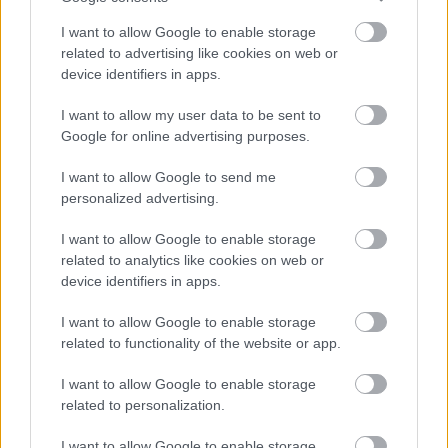
I want to allow Google to enable storage
related to advertising like cookies on web or
device identifiers in apps.
I want to allow my user data to be sent to
Google for online advertising purposes.
I want to allow Google to send me
personalized advertising.
I want to allow Google to enable storage
related to analytics like cookies on web or
device identifiers in apps.
Búcsúznak az Ikarusok a BKV-tól
I want to allow Google to enable storage
III. rész: A 400-asok megjelenése és elterjedése
related to functionality of the website or app.
0illumination0
•
2022. november 06.
0
I want to allow Google to enable storage
related to personalization.
Az új Mercedesek és a Solaris trolik érkezésével és a
metrópótlás végeztével lezárul egy korszak a BKV
I want to allow Google to enable storage