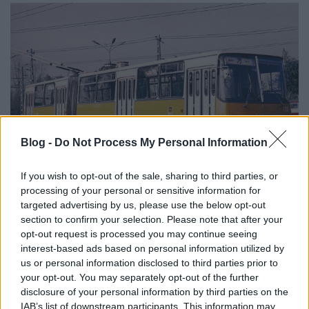
Blog -
Do Not Process My Personal Information
If you wish to opt-out of the sale, sharing to third parties, or
Megtörtént, aminek már rég meg kellett volna
processing of your personal or sensitive information for
történnie, ma, azaz 2022. november 20-án
targeted advertising by us, please use the below opt-out
elbúcsúztak a BKV-tól a magaspadlós dízel Ikarusok.
section to confirm your selection. Please note that after your
A ...
opt-out request is processed you may continue seeing
interest-based ads based on personal information utilized by
us or personal information disclosed to third parties prior to
your opt-out. You may separately opt-out of the further
disclosure of your personal information by third parties on the
IAB’s list of downstream participants. This information may