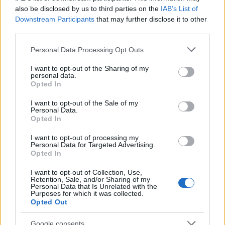
also be disclosed by us to third parties on the
IAB’s List of
Downstream Participants
that may further disclose it to other
third parties.
Please note that this website/app uses one or more Google
Personal Data Processing Opt Outs
services and may gather and store information including but
not limited to your visit or usage behaviour. You may click to
I want to opt-out of the Sharing of my
personal data.
grant or deny consent to Google and its third-party tags to
Opted In
use your data for below specified purposes in below Google
consent section.
I want to opt-out of the Sale of my
Personal Data.
Opted In
Búcsúznak az Ikarusok a BKV-tól
I want to opt-out of processing my
IV. rész: alacsonypadlós Ikarusok
Personal Data for Targeted Advertising.
0illumination0
•
2022. november 13.
1
Opted In
I want to opt-out of Collection, Use,
Az új Mercedesek és a Solaris trolik érkezésével és a
Retention, Sale, and/or Sharing of my
Personal Data that Is Unrelated with the
metrópótlás végeztével lezárul egy korszak a BKV
Purposes for which it was collected.
történetében: elbúcsúznak a ...
Opted Out
Google consents