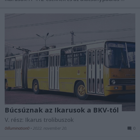
Búcsúznak az Ikarusok a BKV-tól
V. rész: Ikarus trolibuszok
0illumination0
•
2022. november 20.
0