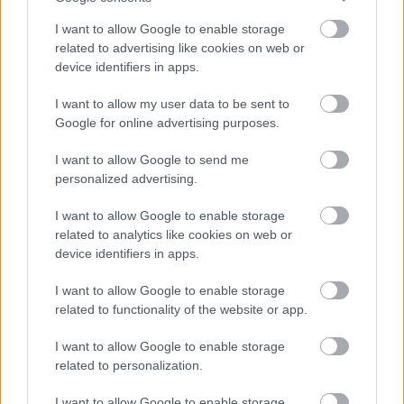
I want to allow Google to enable storage
related to advertising like cookies on web or
device identifiers in apps.
I want to allow my user data to be sent to
Google for online advertising purposes.
I want to allow Google to send me
personalized advertising.
I want to allow Google to enable storage
related to analytics like cookies on web or
device identifiers in apps.
Búcsúznak az Ikarusok a BKV-tól
I want to allow Google to enable storage
III. rész: A 400-asok megjelenése és elterjedése
related to functionality of the website or app.
0illumination0
•
2022. november 06.
0
I want to allow Google to enable storage
related to personalization.
Az új Mercedesek és a Solaris trolik érkezésével és a
metrópótlás végeztével lezárul egy korszak a BKV
I want to allow Google to enable storage