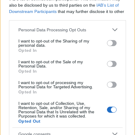
also be disclosed by us to third parties on the
IAB’s List of
Downstream Participants
that may further disclose it to other
third parties.
Please note that this website/app uses one or more Google
Personal Data Processing Opt Outs
services and may gather and store information including but
not limited to your visit or usage behaviour. You may click to
I want to opt-out of the Sharing of my
personal data.
grant or deny consent to Google and its third-party tags to
Opted In
use your data for below specified purposes in below Google
consent section.
I want to opt-out of the Sale of my
Personal Data.
Opted In
Búcsúznak az Ikarusok a BKV-tól
I want to opt-out of processing my
IV. rész: alacsonypadlós Ikarusok
Personal Data for Targeted Advertising.
0illumination0
•
2022. november 13.
1
Opted In
I want to opt-out of Collection, Use,
Az új Mercedesek és a Solaris trolik érkezésével és a
Retention, Sale, and/or Sharing of my
Personal Data that Is Unrelated with the
metrópótlás végeztével lezárul egy korszak a BKV
Purposes for which it was collected.
történetében: elbúcsúznak a ...
Opted Out
Google consents