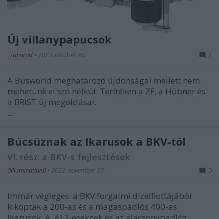
Új villanypapucsok
_zahnrad
•
2023. október 20.
2
A Busworld meghatározó újdonságai mellett nem
mehetünk el szó nélkül. Terítéken a ZF, a Hübner és
a BRIST új megoldásai.
...
Búcsúznak az Ikarusok a BKV-tól
VI. rész: a BKV-s fejlesztések
0illumination0
•
2022. november 27.
0
Immár végleges: a BKV forgalmi dízelflottájából
kikoptak a 200-as és a magaspadlós 400-as
Ikarusok. A 412-eseknek és az alacsonypadlós ...