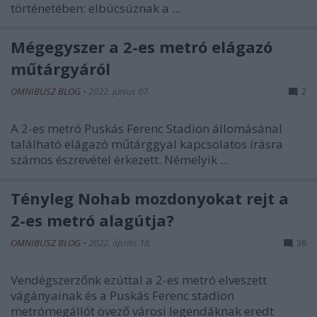
történetében: elbúcsúznak a ...
Mégegyszer a 2-es metró elágazó
műtárgyáról
OMNIBUSZ BLOG
•
2022. június 07.
2
A 2-es metró Puskás Ferenc Stadion állomásánal
található elágazó műtárggyal kapcsolatos írásra
számos észrevétel érkezett. Némelyik ...
Tényleg Nohab mozdonyokat rejt a
2-es metró alagútja?
OMNIBUSZ BLOG
•
2022. április 18.
36
Vendégszerzőnk ezúttal a 2-es metró elveszett
vágányainak és a Puskás Ferenc stadion
metrómegállót övező városi legendáknak eredt