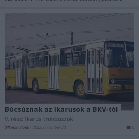
Búcsúznak az Ikarusok a BKV-tól
V. rész: Ikarus trolibuszok
0illumination0
•
2022. november 20.
0