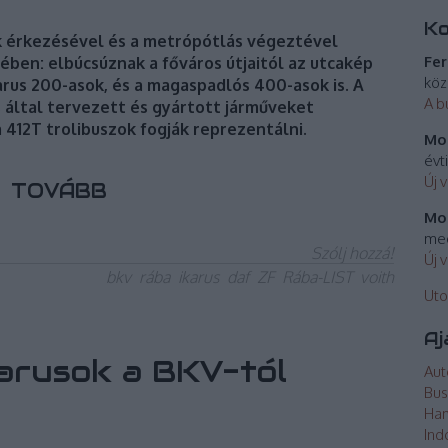
K
ik érkezésével és a metrópótlás végeztével
Fer
ében: elbúcsúznak a főváros útjaitól az utcakép
köz
rus 200-asok, és a magaspadlós 400-asok is. A
A b
s által tervezett és gyártott járműveket
 412T trolibuszok fogják reprezentálni.
Mos
évt
Új 
TOVÁBB
Mos
meg
Szólj hozzá!
Új 
bkv
rába
ikarus
daf
ZF
Rába-LIST
voith
Uto
Aj
arusok a BKV-tól
Aut
Bus
Ha
Ind