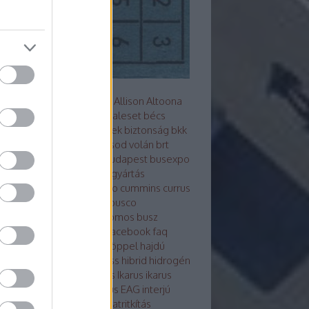
s metró
akkumulátor
alfa
Allison
Altoona
z
arc
ARRIVAL
ausztrália
baleset
bécs
mutató
Berliet
beszerzések
biztonság
bkk
Bluebus
BM HEROS
borsod volán
brt
sú
Búcsú a korelnöktől
budapest
busexpo
world
buszfesztivál
buszgyártás
zsofőr
bvg
BYD
cng
credo
cummins
currus
debrecen
design
ebsf
Ebusco
otikusbuszgyárak
elektromos busz
ktro tudástár
eu
evopro
facebook
faq
ár
ganz
general motors
göppel
hajdú
án
hajóbusz
Hamburg
hess
hibrid
hidrogén
ek
hispano
hyundai
ikarbus
Ikarus
ikarus
rus200 50
Ikarus 350
Ikarus EAG
interjú
bus
irizar
Isuzu
itk
iveco
járatritkítás