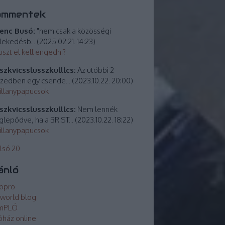
ommentek
enc Busó:
"nem csak a közösségi
lekedésb...
(
2025.02.21. 14:23
)
uszt el kell engedni?
zkvicsslusszkulllcs:
Az utóbbi 2
izedben egy csende...
(
2023.10.22. 20:00
)
villanypapucsok
zkvicsslusszkulllcs:
Nem lennék
lepődve, ha a BRIST...
(
2023.10.22. 18:22
)
villanypapucsok
lsó 20
ánló
opro
world blog
mPLÓ
óház online