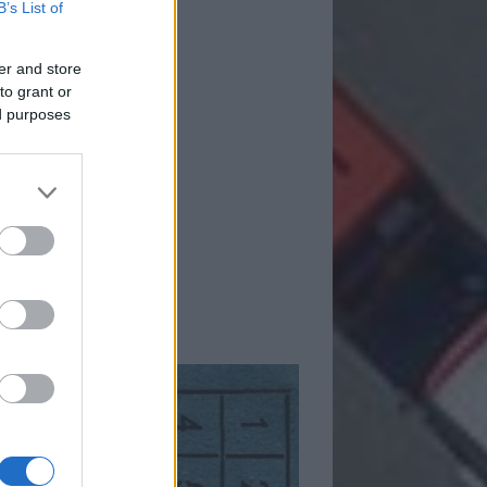
B’s List of
er and store
to grant or
ed purposes
mkék