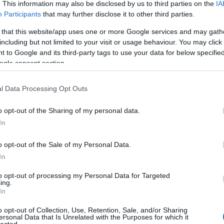
. This information may also be disclosed by us to third parties on the
IA
Participants
that may further disclose it to other third parties.
 that this website/app uses one or more Google services and may gath
including but not limited to your visit or usage behaviour. You may click 
 to Google and its third-party tags to use your data for below specifi
ogle consent section.
l Data Processing Opt Outs
o opt-out of the Sharing of my personal data.
In
o opt-out of the Sale of my Personal Data.
Cí
In
to opt-out of processing my Personal Data for Targeted
ing.
llett volna történnie, ma, azaz 2022. november
In
spadlós dízel Ikarusok. A régi technikáért
s retróhétvégéken találkozhatnak velük. Vagy a
o opt-out of Collection, Use, Retention, Sale, and/or Sharing
ersonal Data that Is Unrelated with the Purposes for which it
l ugyanis még odébb van a búcsú, bár 2023-at nagy
lected.