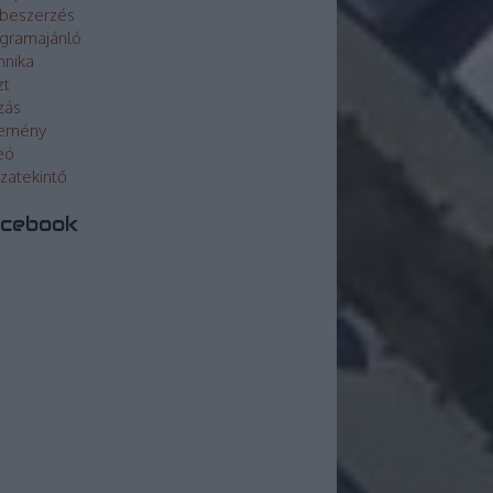
beszerzés
gramajánló
hnika
zt
zás
lemény
eó
szatekintő
cebook