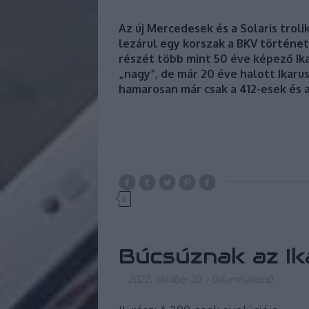
Az új Mercedesek és a Solaris trol
lezárul egy korszak a BKV történet
részét több mint 50 éve képező Ika
„nagy”, de már 20 éve halott Ikaru
hamarosan már csak a 412-esek és a
0
Búcsúznak az Ik
2022. október 30.
-
0illumination0