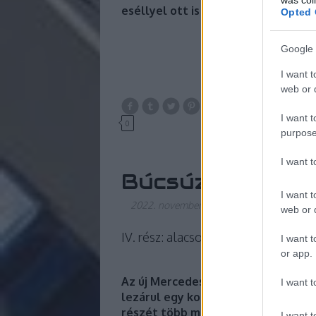
eséllyel ott is magaspadlós Ikarus 
Opted 
Google 
I want t
web or d
I want t
0
purpose
I want 
Búcsúznak az Ik
I want t
2022. november 13.
-
0illumination0
web or d
IV. rész: alacsonypadlós Ikarusok
I want t
or app.
Az új Mercedesek és a Solaris trol
I want t
lezárul egy korszak a BKV történet
részét több mint 50 éve képező Ika
I want t