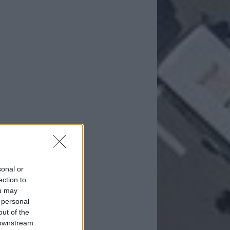
sonal or
ection to
ou may
 personal
out of the
 downstream