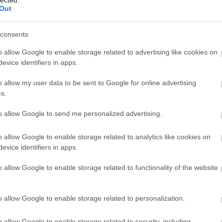
nélkül fogják befejezni.
Out
consents
TOVÁBB
o allow Google to enable storage related to advertising like cookies on
evice identifiers in apps.
Szólj hozzá!
2-e
budapest
bkv
ikarus
trolibusz
ganz
kiepe
ZiU
am
o allow my user data to be sent to Google for online advertising
be
s.
bkv
to allow Google to send me personalized advertising.
búc
arusok a BKV-tól
bus
bus
o allow Google to enable storage related to analytics like cookies on
daf
evice identifiers in apps.
egz
Ele
o allow Google to enable storage related to functionality of the website
fut
vol
ik érkezésével és a metrópótlás végeztével
hír
o allow Google to enable storage related to personalization.
Ika
ében: elbúcsúznak a főváros útjaitól az utcakép
iris
rus 200-asok, és a magaspadlós 400-asok is. A
o allow Google to enable storage related to security, including