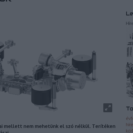
Le
Hír
To
évf
hír
i mellett nem mehetünk el szó nélkül. Terítéken
kör
ásai.