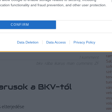
Kap
któl és a 435-ösöktől pénteken elbúcsúztunk, a
cation functionality and fraud prevention, and other user protection.
kin
héten búcsúzunk, és a magaspadlós trolik búcsúja
poli
 20 éve halott Ikarus által tervezett és gyártott
lég
2-esek és a 412T trolibuszok fogják
má
CONFIRM
Mod
bus
Oro
TOVÁBB
Data Deletion
Data Access
Privacy Policy
Pár
ráb
ram
1
komment
Sal
bkv
rába
ikarus
man
cummins
ZF
sof
szé
ten
tur
arusok a BKV-tól
vár
vet
vis
vol
s elterjedése
wie