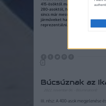
415-ösöktől már nyáron, a 260-aso
authenti
280-asoktól, ha minden igaz, jövő 
sincs már messze. A „nagy”, de már
járműveket hamarosan már csak a 41
reprezentálni.
0
Búcsúznak az Ik
2022. november 06.
-
0illumination0
III. rész: A 400-asok megjelenése é