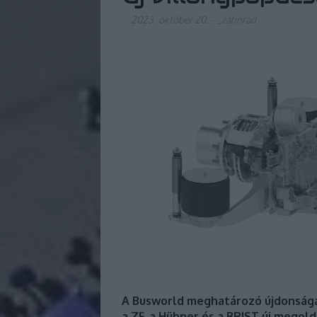
2023. október 20.
-
_zahnrad
A Busworld meghatározó újdonsága
a ZF, a Hübner és a BRIST új megold