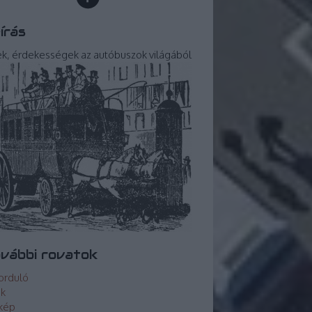
írás
ek, érdekességek az autóbuszok világából
vábbi rovatok
orduló
ek
kép