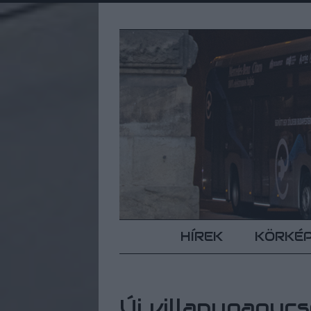
HÍREK
KÖRKÉ
Új villanypapuc