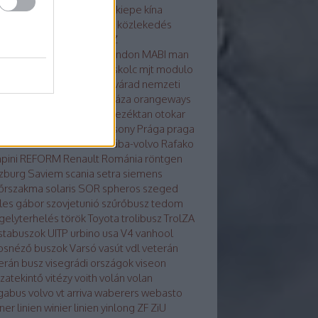
osvár
karsan
kecskemét
kiepe
kína
glong
környezetvédelem
közlekedés
tika
közösség
külhon
LAZ
kondicionálás
LiAZ
LKK
london
MABI
man
vaut
mercedes
metró
miskolc
mjt
modulo
ulo d
molitus
nabi
Nagyvárad
nemzeti
z
neoplan
noge
nyíregyháza
orangeways
szország
Orosz busznevezéktan
otokar
izs
PAZ
pécs
plasma
Pozsony
Prága
praga
a
Rába-LIST
Rába-MVG
rába-volvo
Rafako
pini
REFORM
Renault
Románia
röntgen
zburg
Saviem
scania
setra
siemens
őrszakma
solaris
SOR
spheros
szeged
les gábor
szovjetunió
szűrőbusz
tedom
gelyterhelés
török
Toyota
trolibusz
TrolZA
istabuszok
UITP
urbino
usa
V4
vanhool
osnéző buszok
Varsó
vasút
vdl
veterán
erán busz
visegrádi országok
viseon
szatekintő
vitézy
voith
volán
volan
gabus
volvo
vt arriva
waberers
webasto
ner linien
winier linien
yinlong
ZF
ZiU