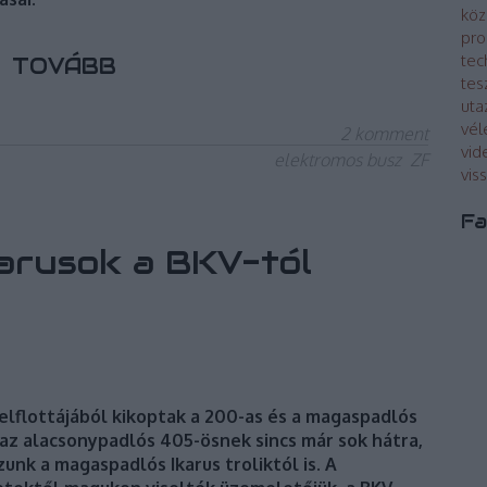
köz
pro
tec
TOVÁBB
tes
uta
vé
2
komment
vid
elektromos busz
ZF
vis
Fa
arusok a BKV-tól
elflottájából kikoptak a 200-as és a magaspadlós
az alacsonypadlós 405-ösnek sincs már sok hátra,
unk a magaspadlós Ikarus troliktól is. A