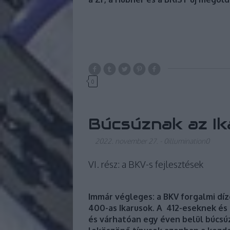
0
Búcsúznak az Ik
2022. november 27.
-
0illumination0
VI. rész: a BKV-s fejlesztések
Immár végleges: a BKV forgalmi díz
400-as Ikarusok. A 412-eseknek és 
és várhatóan egy éven belül búcsúz