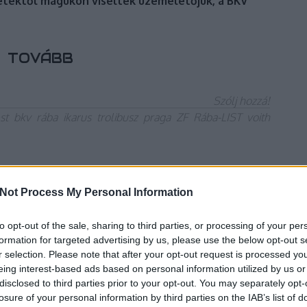
etektől magukon viselték üzemeletőjük, a BKV
TOVÁBB
Szólj hozzá!
st
bkv
rába
ikarus
trolibusz
praga
ZF
Rába-LIST
voith
arusok a BKV-tól
Not Process My Personal Information
to opt-out of the sale, sharing to third parties, or processing of your per
formation for targeted advertising by us, please use the below opt-out s
r selection. Please note that after your opt-out request is processed y
eing interest-based ads based on personal information utilized by us or
disclosed to third parties prior to your opt-out. You may separately opt-
losure of your personal information by third parties on the IAB’s list of