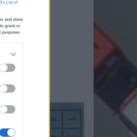
B’s List of
er and store
to grant or
ed purposes
mkék