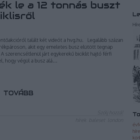
ék le a 12 tonnás buszt
iklisről
Le
Hír
őakcióról talált két videót a hvg.hu. Legalább százan
erékpároson, akit egy emeletes busz elütött tegnap
 szerencsétlenül járt egykerekű biciklit hajtó férfi
el, hogy végül a busz alá…
TOVÁBB
Szólj hozzá!
To
hírek
baleset
london
évf
hír
kör