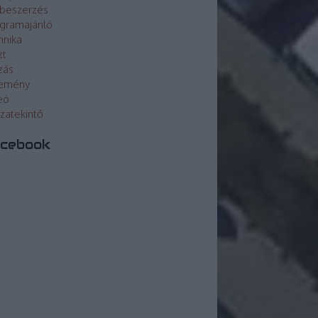
beszerzés
gramajánló
hnika
zt
zás
lemény
eó
szatekintő
cebook