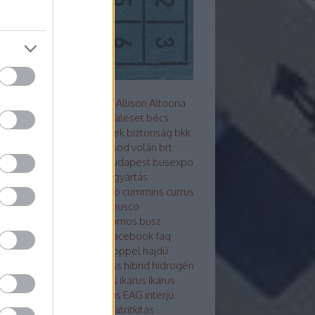
s metró
akkumulátor
alfa
Allison
Altoona
z
arc
ARRIVAL
ausztrália
baleset
bécs
mutató
Berliet
beszerzések
biztonság
bkk
Bluebus
BM HEROS
borsod volán
brt
sú
Búcsú a korelnöktől
budapest
busexpo
world
buszfesztivál
buszgyártás
zsofőr
bvg
BYD
cng
credo
cummins
currus
debrecen
design
ebsf
Ebusco
otikusbuszgyárak
elektromos busz
ktro tudástár
eu
evopro
facebook
faq
ár
ganz
general motors
göppel
hajdú
án
hajóbusz
Hamburg
hess
hibrid
hidrogén
ek
hispano
hyundai
ikarbus
ikarus
Ikarus
rus200 50
Ikarus 350
Ikarus EAG
interjú
bus
irizar
Isuzu
itk
iveco
járatritkítás