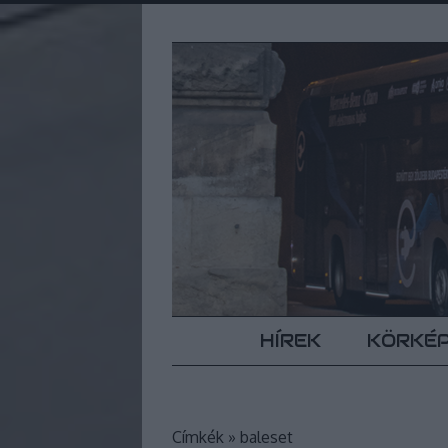
HÍREK
KÖRKÉ
Címkék
»
baleset