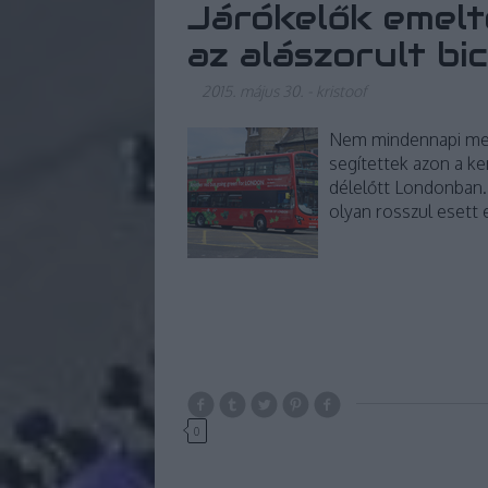
Járókelők emelt
az alászorult bic
2015. május 30.
-
kristoof
Nem mindennapi ment
segítettek azon a k
délelőtt Londonban. A
olyan rosszul esett 
0