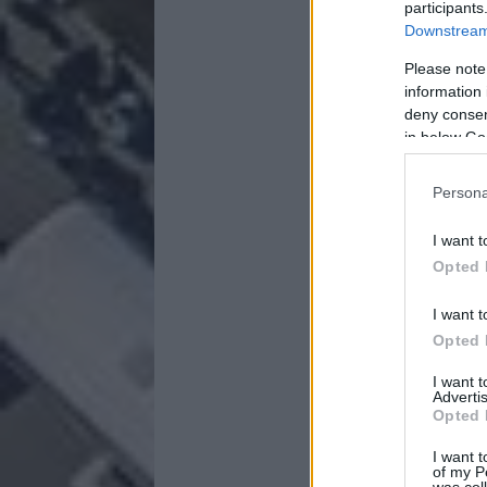
participants
Downstream 
Please note
information 
deny consent
in below Go
Persona
I want t
Opted 
I want t
Opted 
I want 
Advertis
Opted 
I want t
of my P
was col