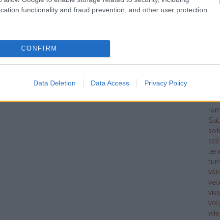
Kap
cation functionality and fraud prevention, and other user protection.
kin
poli
lég
má
CONFIRM
Mod
bus
Oro
Data Deletion
Data Access
Privacy Policy
Pár
ráb
ram
Sal
sof
szé
ten
tur
vár
vet
vis
vol
wie