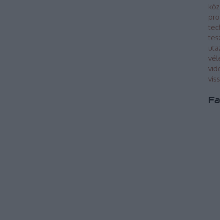
köz
pro
tec
tes
uta
vé
vid
vis
Fa