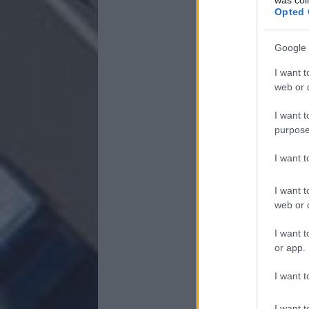
Opted 
Google 
I want t
web or d
I want t
purpose
I want 
I want t
web or d
I want t
or app.
I want t
I want t