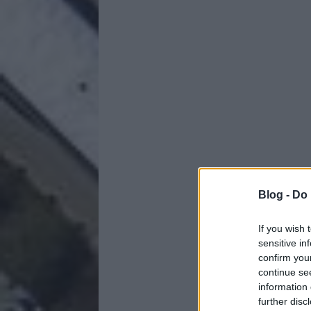
Blog -
Do 
If you wish 
sensitive in
confirm you
continue se
information 
further disc