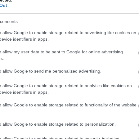
Out
consents
o allow Google to enable storage related to advertising like cookies on
evice identifiers in apps.
2-e
am
o allow my user data to be sent to Google for online advertising
be
s.
bkv
to allow Google to send me personalized advertising.
búc
bus
bus
o allow Google to enable storage related to analytics like cookies on
daf
evice identifiers in apps.
egz
Ele
o allow Google to enable storage related to functionality of the website
fut
vol
hír
o allow Google to enable storage related to personalization.
Ika
iris
o allow Google to enable storage related to security, including