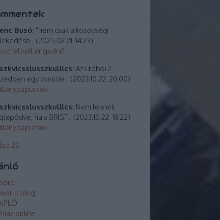
ommentek
enc Busó:
"nem csak a közösségi
lekedésb...
(
2025.02.21. 14:23
)
uszt el kell engedni?
zkvicsslusszkulllcs:
Az utóbbi 2
izedben egy csende...
(
2023.10.22. 20:00
)
villanypapucsok
zkvicsslusszkulllcs:
Nem lennék
lepődve, ha a BRIST...
(
2023.10.22. 18:22
)
villanypapucsok
lsó 20
ánló
opro
world blog
mPLÓ
óház online