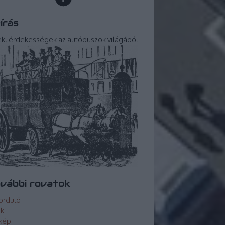
írás
ek, érdekességek az autóbuszok világából
vábbi rovatok
orduló
ek
kép