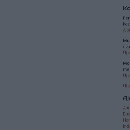
K
Fer
köz
A b
Mos
évt
Új 
Mos
meg
Új 
Uto
Aj
Aut
Bus
Ha
Ind