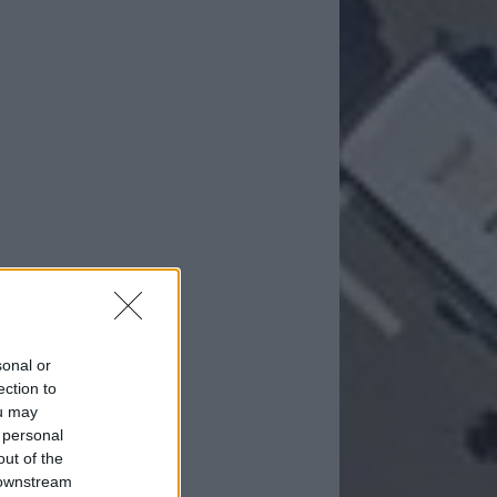
sonal or
ection to
ou may
 personal
out of the
 downstream