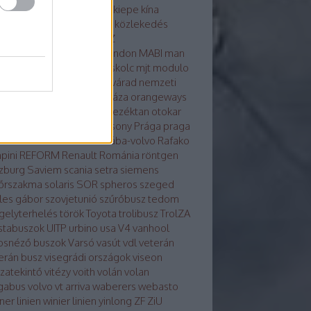
osvár
karsan
kecskemét
kiepe
kína
glong
környezetvédelem
közlekedés
tika
közösség
külhon
LAZ
kondicionálás
LiAZ
LKK
london
MABI
man
vaut
mercedes
metró
miskolc
mjt
modulo
ulo d
molitus
nabi
Nagyvárad
nemzeti
z
neoplan
noge
nyíregyháza
orangeways
szország
Orosz busznevezéktan
otokar
izs
PAZ
pécs
plasma
Pozsony
Prága
praga
a
Rába-LIST
Rába-MVG
rába-volvo
Rafako
pini
REFORM
Renault
Románia
röntgen
zburg
Saviem
scania
setra
siemens
őrszakma
solaris
SOR
spheros
szeged
les gábor
szovjetunió
szűrőbusz
tedom
gelyterhelés
török
Toyota
trolibusz
TrolZA
istabuszok
UITP
urbino
usa
V4
vanhool
osnéző buszok
Varsó
vasút
vdl
veterán
erán busz
visegrádi országok
viseon
szatekintő
vitézy
voith
volán
volan
gabus
volvo
vt arriva
waberers
webasto
ner linien
winier linien
yinlong
ZF
ZiU