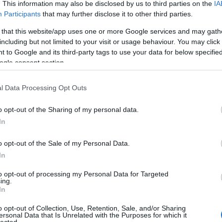
. This information may also be disclosed by us to third parties on the
IA
szos kép a Facebookon!
Participants
that may further disclose it to other third parties.
 that this website/app uses one or more Google services and may gath
including but not limited to your visit or usage behaviour. You may click 
, hasonló témájú, fotó ilyen gyors karriert a neves
 to Google and its third-party tags to use your data for below specifi
 Véleményünk szerint még fotómontázs soha nem
ogle consent section.
 buszsofőrök életét. Ugyanis a felvetett gondolatok
befolyásolhatják, itt viszont olyan fotókkal…
l Data Processing Opt Outs
o opt-out of the Sharing of my personal data.
In
TOVÁBB
o opt-out of the Sale of my Personal Data.
Cí
In
7
komment
to opt-out of processing my Personal Data for Targeted
közösség
facebook
ikarus
buszsofőr
sofőrszakma
ing.
In
o opt-out of Collection, Use, Retention, Sale, and/or Sharing
ersonal Data that Is Unrelated with the Purposes for which it
lected.