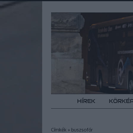
HÍREK
KÖRKÉ
Címkék
»
buszsofőr