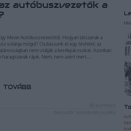
 az autóbuszvezetők a
?
Le
Hír
 Egy Mezei Autóbuszvezetőtől. Hogyan látszanak a
sz volánja mögül? Oszlassunk el egy tévhitet: az
alánosságban nem utálják a kerékpárosokat. Azonban
n haragszanak rájuk. Nem, nem azért mert…
TOVÁBB
85
komment
To
buszsofőr
közlekedés politika
évf
hír
kör