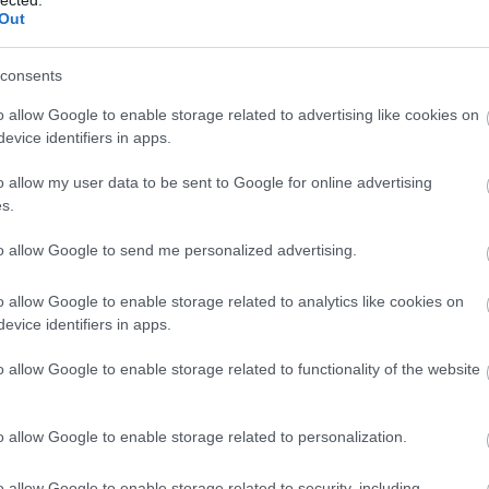
Out
consents
o allow Google to enable storage related to advertising like cookies on
evice identifiers in apps.
2-e
am
o allow my user data to be sent to Google for online advertising
be
s.
bkv
to allow Google to send me personalized advertising.
búc
bus
bus
o allow Google to enable storage related to analytics like cookies on
daf
evice identifiers in apps.
egz
Ele
o allow Google to enable storage related to functionality of the website
fut
vol
hír
o allow Google to enable storage related to personalization.
Ika
iris
o allow Google to enable storage related to security, including