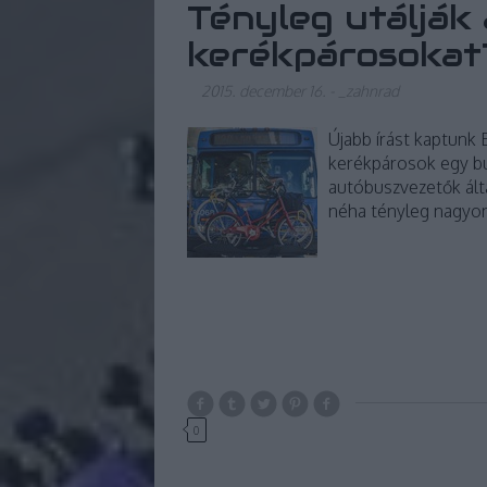
Tényleg utálják
kerékpárosokat
2015. december 16.
-
_zahnrad
Újabb írást kaptunk
kerékpárosok egy bu
autóbuszvezetők ált
néha tényleg nagyo
0