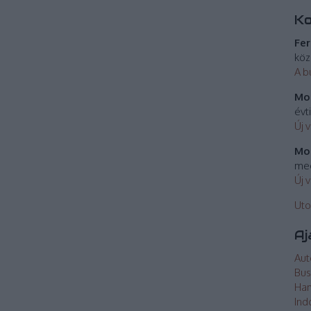
K
Fer
köz
A b
Mos
évt
Új 
Mos
meg
Új 
Uto
Aj
Aut
Bus
Ha
Ind