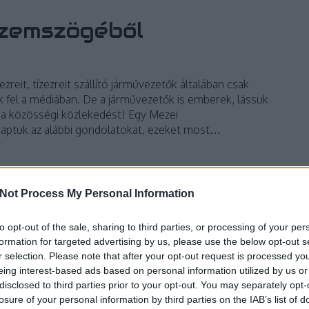
szemszögéből
reit, tízezreit szállító járművezetők általában csak
k fel a médiában. De a járművezetők is emberek, lássuk
a közösségi közlekedést! Egy Mezei
aptuk az alábbi gondolatokat, ezeket most…
Not Process My Personal Information
TOVÁBB
to opt-out of the sale, sharing to third parties, or processing of your per
formation for targeted advertising by us, please use the below opt-out s
82
komment
r selection. Please note that after your opt-out request is processed y
buszsofőr
eing interest-based ads based on personal information utilized by us or
disclosed to third parties prior to your opt-out. You may separately opt-
losure of your personal information by third parties on the IAB’s list of