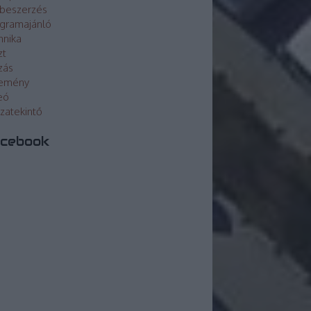
beszerzés
gramajánló
hnika
zt
zás
lemény
eó
szatekintő
cebook