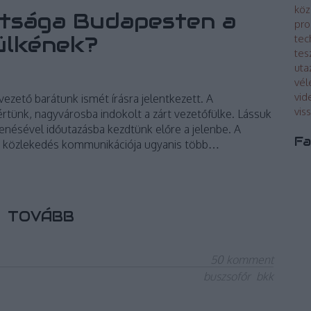
köz
ltsága Budapesten a
pro
ülkének?
tec
tes
uta
vé
vid
ezető barátunk ismét írásra jelentkezett. A
vis
rtünk, nagyvárosba indokolt a zárt vezetőfülke. Lássuk
enésével időutazásba kezdtünk előre a jelenbe. A
Fa
i közlekedés kommunikációja ugyanis több…
TOVÁBB
50
komment
buszsofőr
bkk