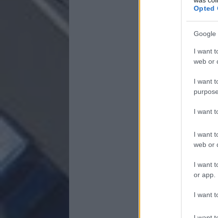
Opted 
Google 
I want t
web or d
I want t
purpose
I want 
I want t
web or d
I want t
or app.
I want t
I want t