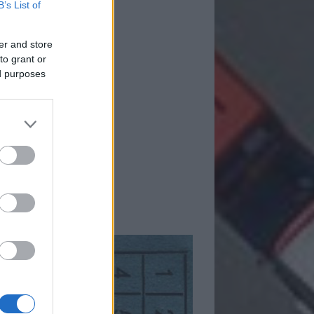
B’s List of
er and store
to grant or
ed purposes
mkék