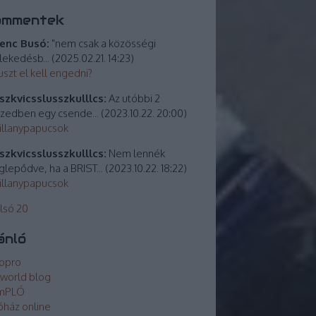
ommentek
enc Busó:
"nem csak a közösségi
lekedésb...
(
2025.02.21. 14:23
)
uszt el kell engedni?
zkvicsslusszkulllcs:
Az utóbbi 2
izedben egy csende...
(
2023.10.22. 20:00
)
villanypapucsok
zkvicsslusszkulllcs:
Nem lennék
lepődve, ha a BRIST...
(
2023.10.22. 18:22
)
villanypapucsok
lsó 20
ánló
opro
world blog
mPLÓ
óház online