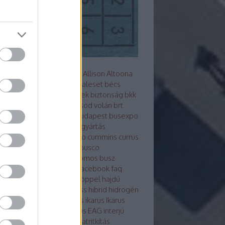
s metró
akkumulátor
alfa
Allison
Altoona
z
arc
ARRIVAL
ausztrália
baleset
bécs
mutató
Berliet
beszerzések
biztonság
bkk
Bluebus
BM HEROS
borsod volán
brt
sú
Búcsú a korelnöktől
budapest
busexpo
world
buszfesztivál
buszgyártás
zsofőr
bvg
BYD
cng
credo
cummins
currus
debrecen
design
ebsf
Ebusco
otikusbuszgyárak
elektromos busz
ktro tudástár
eu
evopro
facebook
faq
ár
ganz
general motors
göppel
hajdú
án
hajóbusz
Hamburg
hess
hibrid
hidrogén
ek
hispano
hyundai
ikarbus
ikarus
Ikarus
rus200 50
Ikarus 350
Ikarus EAG
interjú
bus
irizar
Isuzu
itk
iveco
járatritkítás