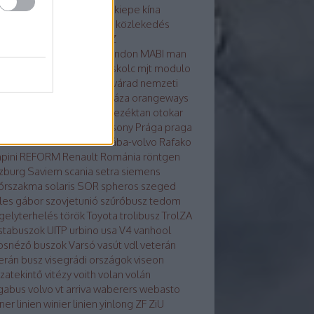
osvár
karsan
kecskemét
kiepe
kína
glong
környezetvédelem
közlekedés
tika
közösség
külhon
LAZ
kondicionálás
LiAZ
LKK
london
MABI
man
vaut
mercedes
metró
miskolc
mjt
modulo
ulo d
molitus
nabi
Nagyvárad
nemzeti
z
neoplan
noge
nyíregyháza
orangeways
szország
Orosz busznevezéktan
otokar
izs
PAZ
pécs
plasma
Pozsony
Prága
praga
a
Rába-LIST
Rába-MVG
rába-volvo
Rafako
pini
REFORM
Renault
Románia
röntgen
zburg
Saviem
scania
setra
siemens
őrszakma
solaris
SOR
spheros
szeged
les gábor
szovjetunió
szűrőbusz
tedom
gelyterhelés
török
Toyota
trolibusz
TrolZA
istabuszok
UITP
urbino
usa
V4
vanhool
osnéző buszok
Varsó
vasút
vdl
veterán
erán busz
visegrádi országok
viseon
szatekintő
vitézy
voith
volan
volán
gabus
volvo
vt arriva
waberers
webasto
ner linien
winier linien
yinlong
ZF
ZiU