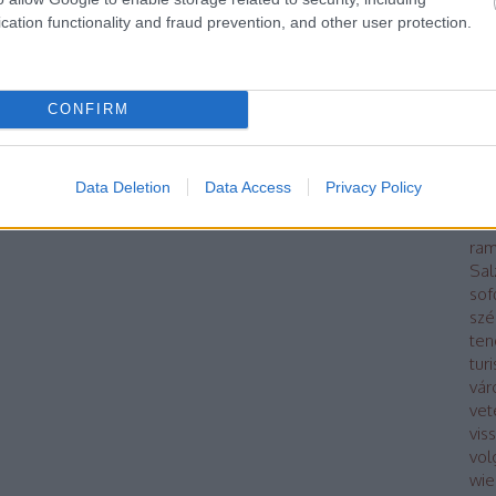
Kap
cation functionality and fraud prevention, and other user protection.
kin
poli
lég
má
CONFIRM
Mod
bus
Oro
Data Deletion
Data Access
Privacy Policy
Pár
ráb
ram
Sal
sof
szé
ten
tur
vár
vet
vis
vol
wie