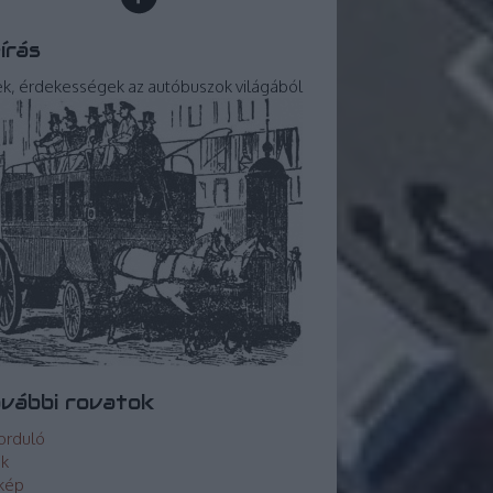
írás
ek, érdekességek az autóbuszok világából
vábbi rovatok
orduló
ek
kép