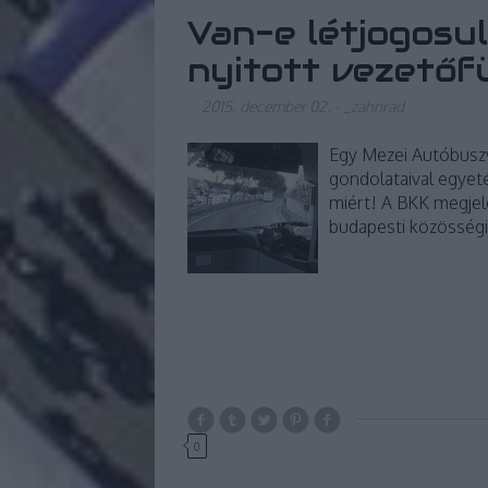
Van-e létjogosu
nyitott vezetőf
2015. december 02.
-
_zahnrad
Egy Mezei Autóbuszv
gondolataival egyeté
miért! A BKK megjel
budapesti közösség
0