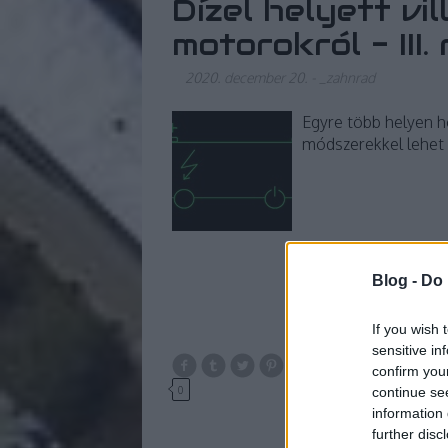
Dízel helyett vi
motorokról - III.
2020. december 20.
-
_zahnrad
Egyre több helyen h
módszerekkel lehet 
Blog -
Do 
If you wish 
sensitive in
confirm you
körny
0
continue se
information 
further disc