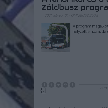
Zöldbusz progr
2021. február 01.
-
OMNIBUSZ BLOG
A program megalkotá
helyzetbe hozni, de 
buda
0