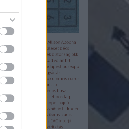
s metró
akkumulátor
alfa
Allison
Altoona
z
arc
ARRIVAL
ausztrália
baleset
bécs
mutató
Berliet
beszerzések
biztonság
bkk
Bluebus
BM HEROS
borsod volán
brt
sú
Búcsú a korelnöktől
budapest
busexpo
world
buszfesztivál
buszgyártás
zsofőr
bvg
BYD
cng
credo
cummins
currus
debrecen
design
ebsf
Ebusco
otikusbuszgyárak
elektromos busz
ktro tudástár
eu
evopro
facebook
faq
ár
ganz
general motors
göppel
hajdú
án
hajóbusz
Hamburg
hess
hibrid
hidrogén
ek
hispano
hyundai
ikarbus
ikarus
Ikarus
rus200 50
Ikarus 350
Ikarus EAG
interjú
bus
irizar
Isuzu
itk
iveco
járatritkítás