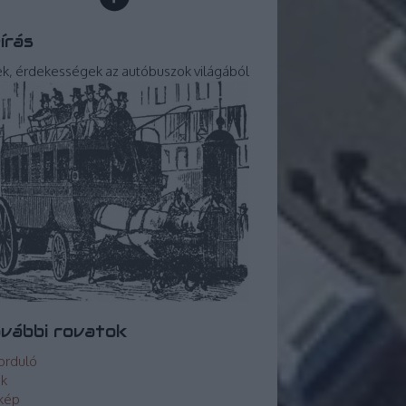
írás
ek, érdekességek az autóbuszok világából
vábbi rovatok
orduló
ek
kép