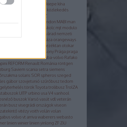
osvár
karsan
kecskemét
kiepe
kína
glong
környezetvédelem
közlekedés
tika
közösség
külhon
LAZ
kondicionálás
LiAZ
LKK
london
MABI
man
vaut
mercedes
metró
miskolc
mjt
modulo
ulo d
molitus
nabi
Nagyvárad
nemzeti
z
neoplan
noge
nyíregyháza
orangeways
szország
Orosz busznevezéktan
otokar
izs
PAZ
pécs
plasma
Pozsony
Prága
praga
a
Rába-LIST
Rába-MVG
rába-volvo
Rafako
pini
REFORM
Renault
Románia
röntgen
zburg
Saviem
scania
setra
siemens
őrszakma
solaris
SOR
spheros
szeged
les gábor
szovjetunió
szűrőbusz
tedom
gelyterhelés
török
Toyota
trolibusz
TrolZA
istabuszok
UITP
urbino
usa
V4
vanhool
osnéző buszok
Varsó
vasút
vdl
veterán
erán busz
visegrádi országok
viseon
szatekintő
vitézy
voith
volán
volan
gabus
volvo
vt arriva
waberers
webasto
ner linien
winier linien
yinlong
ZF
ZiU