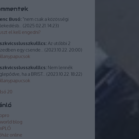
ommentek
enc Busó:
"nem csak a közösségi
lekedésb...
(
2025.02.21. 14:23
)
uszt el kell engedni?
zkvicsslusszkulllcs:
Az utóbbi 2
izedben egy csende...
(
2023.10.22. 20:00
)
villanypapucsok
zkvicsslusszkulllcs:
Nem lennék
lepődve, ha a BRIST...
(
2023.10.22. 18:22
)
villanypapucsok
lsó 20
ánló
opro
world blog
mPLÓ
óház online