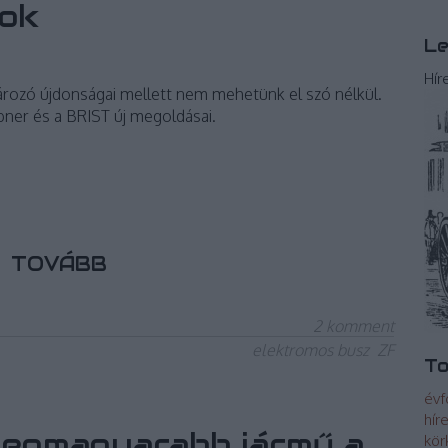
sok
Le
Hír
ozó újdonságai mellett nem mehetünk el szó nélkül.
bner és a BRIST új megoldásai.
TOVÁBB
2
komment
elektromos busz
ZF
To
évf
hír
a legmagyarabb jármű a
kör