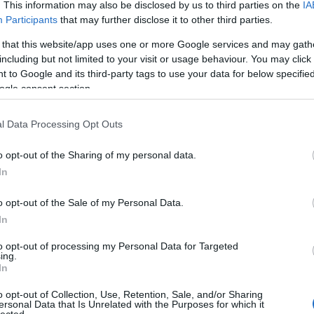
. This information may also be disclosed by us to third parties on the
IA
tt szinkron - az
Participants
that may further disclose it to other third parties.
okról - II. rész
 that this website/app uses one or more Google services and may gath
including but not limited to your visit or usage behaviour. You may click 
 to Google and its third-party tags to use your data for below specifi
ogle consent section.
szinkron motorok után? Eltérő elveken működő
meg.
l Data Processing Opt Outs
o opt-out of the Sharing of my personal data.
In
o opt-out of the Sale of my Personal Data.
TOVÁBB
Cí
In
to opt-out of processing my Personal Data for Targeted
ing.
6
komment
In
elektromos busz
Elektro tudástár
o opt-out of Collection, Use, Retention, Sale, and/or Sharing
ersonal Data that Is Unrelated with the Purposes for which it
lected.