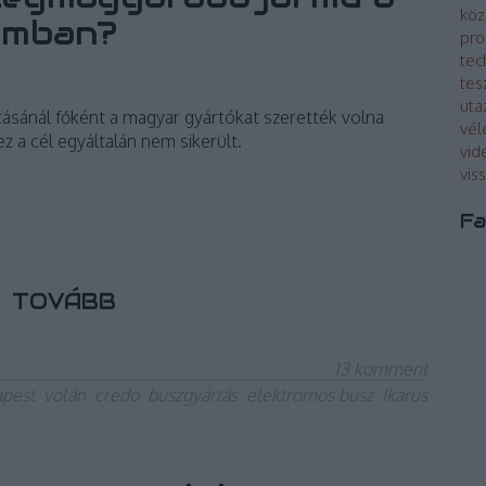
köz
amban?
pro
tec
tes
uta
sánál főként a magyar gyártókat szerették volna
vé
ez a cél egyáltalán nem sikerült.
vid
vis
Fa
TOVÁBB
13
komment
pest
volán
credo
buszgyártás
elektromos busz
Ikarus