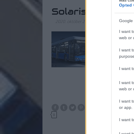
Opted 
Solaris Urbino 1
Google 
2020. október 20.
-
_zahnrad
I want t
A Solaris már megin
web or d
A piaca nem hatalma
I want t
purpose
I want 
I want t
web or d
I want t
or app.
0
I want t
I want t