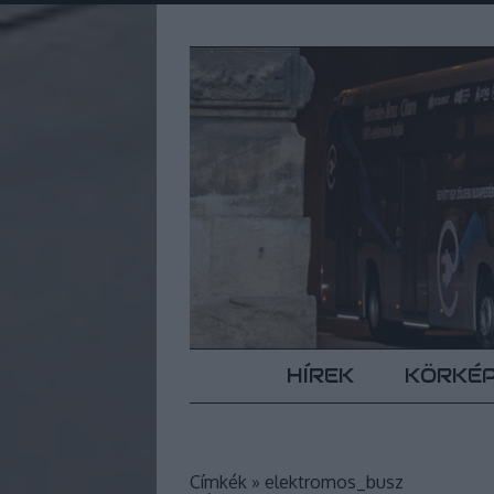
HÍREK
KÖRKÉ
Címkék
»
elektromos_busz