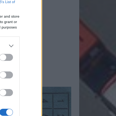
B’s List of
er and store
to grant or
ed purposes
mkék