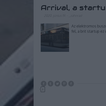
Arrival, a start
2020. június 19.
-
_zahnrad
Az elektromos buszo
fel, a brit startup e
0