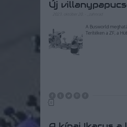
Új villanypapuc
2023. október 20.
-
_zahnrad
A Busworld meghatár
Terítéken a ZF, a Hü
0
A kínai Ikarus 