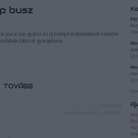
up busz
K
Fer
köz
A b
k piaca sok gyártó és új belépő érdeklődését keltette
z utóbbiak táborát gyarapítaná.
Mos
évt
Új 
Mos
meg
Új 
TOVÁBB
Uto
Aj
3
komment
elektromos busz
ARRIVAL
Aut
Bus
Ha
Ind