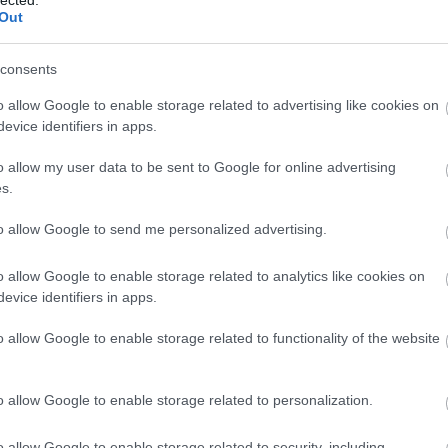
Out
5 LE electric
consents
o allow Google to enable storage related to advertising like cookies on
t valami olyat mutatott, ami más gyártóknak még nincs.
evice identifiers in apps.
s, de nem is elhanyagolható.
2-e
am
o allow my user data to be sent to Google for online advertising
be
s.
bkv
to allow Google to send me personalized advertising.
búc
bus
bus
o allow Google to enable storage related to analytics like cookies on
TOVÁBB
daf
evice identifiers in apps.
egz
Ele
o allow Google to enable storage related to functionality of the website
Szólj hozzá!
fut
solaris
elektromos busz
vol
hír
o allow Google to enable storage related to personalization.
Ika
iris
o allow Google to enable storage related to security, including