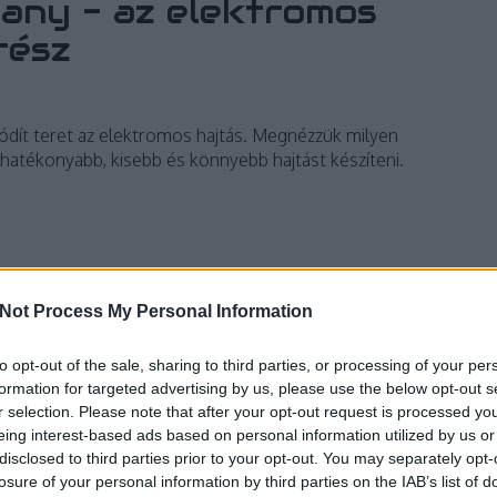
llany - az elektromos
 rész
ódít teret az elektromos hajtás. Megnézzük milyen
hatékonyabb, kisebb és könnyebb hajtást készíteni.
Not Process My Personal Information
TOVÁBB
to opt-out of the sale, sharing to third parties, or processing of your per
formation for targeted advertising by us, please use the below opt-out s
3
komment
r selection. Please note that after your opt-out request is processed y
ezetvédelem
elektromos busz
Elektro tudástár
Altoona
eing interest-based ads based on personal information utilized by us or
disclosed to third parties prior to your opt-out. You may separately opt-
losure of your personal information by third parties on the IAB’s list of