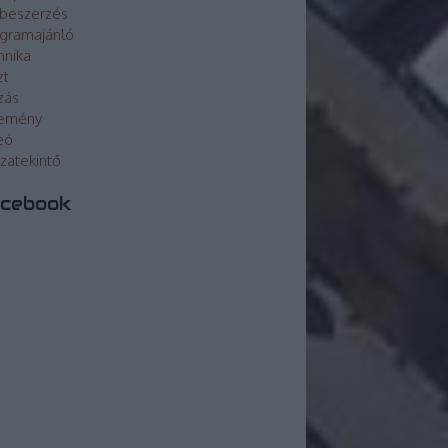
beszerzés
gramajánló
hnika
zt
zás
lemény
eó
szatekintő
cebook