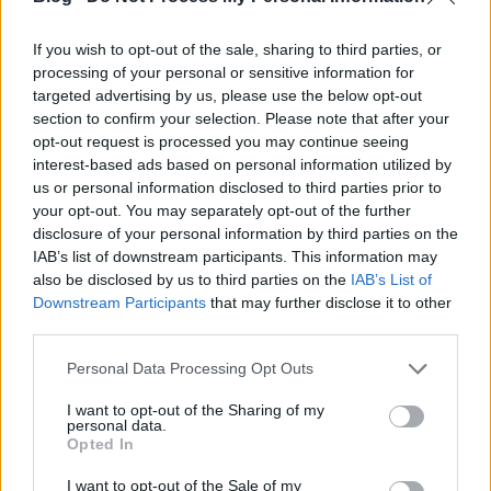
Bulgáriát választották az új összeszerelő üzemük
felépítésére. Ez az üzlet azonban nemrég
If you wish to opt-out of the sale, sharing to third parties, or
meghiúsult. Kedden a Build Your Dream (BYD)
processing of your personal or sensitive information for
eljutatott egy közleményt az…
targeted advertising by us, please use the below opt-out
section to confirm your selection. Please note that after your
Mégis lehet EU-s pénzből buszokat
opt-out request is processed you may continue seeing
venni!
interest-based ads based on personal information utilized by
us or personal information disclosed to third parties prior to
_zahnrad
•
2013. szeptember 25.
10
your opt-out. You may separately opt-out of the further
disclosure of your personal information by third parties on the
IAB’s list of downstream participants. This information may
Csoda történt! Legalábbis ha a BKK tavaly novemberi
also be disclosed by us to third parties on the
IAB’s List of
álláspontját vesszük figyelembe, mivel most épp ők
Downstream Participants
that may further disclose it to other
terveznek beszerezni 16 darab dízel meghajtású
third parties.
buszt a kohéziós alapok támogatásával. A
buszbeszerzések akadozása tavaly októberben arra
Please note that this website/app uses one or more Google
Personal Data Processing Opt Outs
sarkallt minket, hogy megnézzük a…
services and may gather and store information including but
not limited to your visit or usage behaviour. You may click to
I want to opt-out of the Sharing of my
personal data.
grant or deny consent to Google and its third-party tags to
Örüljünk! De minek is?
Opted In
use your data for below specified purposes in below Google
_zahnrad
•
2013. augusztus 28.
6
consent section.
I want to opt-out of the Sale of my