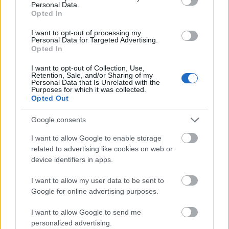
Personal Data.
Opted In
Óriásplakáton hirdeti az NFÜ az Új Széchenyi Terv
segítségével beszerzett új buszokat. Ezzel szemben
I want to opt-out of processing my
Personal Data for Targeted Advertising.
egy múlt héten megjelent írás szerint van olyan
Opted In
Volán társaság, ahol 1986 óta nem vettek új
buszokat. Mit mutat a valóság? ,,Örülök, hogy
I want to opt-out of Collection, Use,
Retention, Sale, and/or Sharing of my
kényelmesebben és gyorsabban…
Personal Data that Is Unrelated with the
Purposes for which it was collected.
Opted Out
A Mercedes nyerte az első hazai
hibrid tendert
Google consents
kristoof
•
2013. április 19.
54
I want to allow Google to enable storage
related to advertising like cookies on web or
device identifiers in apps.
Nem igazán meglepő a friss hír, miszerint a
Mercedes-Benz közép-európai fellegvárában,
I want to allow my user data to be sent to
Kecskeméten az Evobus Hungária lett a befutó. A
Google for online advertising purposes.
nemrég kiírt 25 alacsonypadlós csuklós
hibridbuszos közbeszerzésre csak a Mercedes
I want to allow Google to send me
jelentkezett a Citaro G Bluetech Hybrid típusú
personalized advertising.