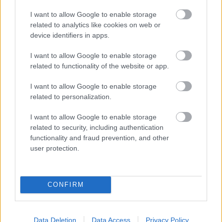
kocsival. A…
I want to allow Google to enable storage
related to analytics like cookies on web or
Ilyen lesz az új szegedi Ikarus troli
device identifiers in apps.
kristoof
•
2013. március 23.
34
I want to allow Google to enable storage
related to functionality of the website or app.
Nemrég kezdték meg a tizenhárom darabos szegedi
I want to allow Google to enable storage
Ikarus-Škoda troli flotta gyártását
related to personalization.
Székesfehérváron. Az első kocsinak még csak a
vázszerkezete állt össze, így mi egyelőre csak a
I want to allow Google to enable storage
látványtervekre hagyatkozhatunk. A kocsi
related to security, including authentication
vázszerkezete erősen emlékeztet a…
functionality and fraud prevention, and other
user protection.
Sárga, külföldi busszal az
agglomerációba?
CONFIRM
_zahnrad
•
2013. január 02.
36
A korábbi ígéreteknek megfelelően elindultak az új,
Data Deletion
Data Access
Privacy Policy