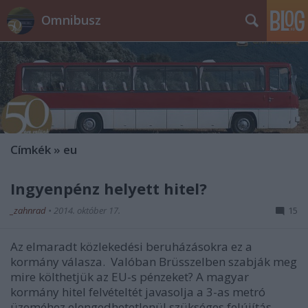
Omnibusz
Címkék
»
eu
Ingyenpénz helyett hitel?
_zahnrad
•
2014. október 17.
15
Az elmaradt közlekedési beruházásokra ez a
kormány válasza. Valóban Brüsszelben szabják meg
mire költhetjük az EU-s pénzeket? A magyar
kormány hitel felvételtét javasolja a 3-as metró
üzeméhez elengedhetetlenül szükséges felújítás