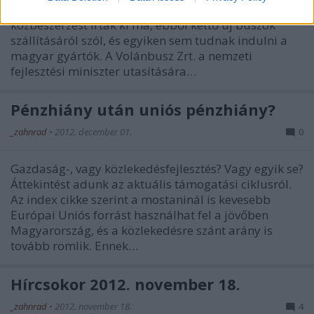
nagyobb darabszámú buszbeszerzések. Három
közbeszerzést írtak ki ma, ebből kettő új buszok
szállításáról szól, és egyiken sem tudnak indulni a
magyar gyártók. A Volánbusz Zrt. a nemzeti
fejlesztési miniszter utasítására…
Pénzhiány után uniós pénzhiány?
_zahnrad
•
2012. december 01.
0
Gazdaság-, vagy közlekedésfejlesztés? Vagy egyik se?
Áttekintést adunk az aktuális támogatási ciklusról.
Az index cikke szerint a mostaninál is kevesebb
Európai Uniós forrást használhat fel a jövőben
Magyarország, és a közlekedésre szánt arány is
tovább romlik. Ennek…
Hírcsokor 2012. november 18.
_zahnrad
•
2012. november 18.
4