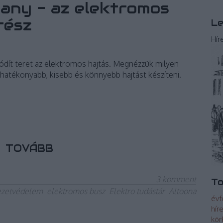
llany - az elektromos
 rész
Le
Hír
ódít teret az elektromos hajtás. Megnézzük milyen
hatékonyabb, kisebb és könnyebb hajtást készíteni.
TOVÁBB
3
komment
To
ezetvédelem
elektromos busz
Elektro tudástár
Altoona
évf
hír
kör