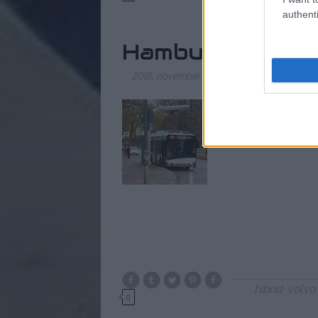
authenti
Hamburgban az 
2018. november 15.
-
_zahnrad
Mifelénk ritkán elő
hibrid
volvo
0