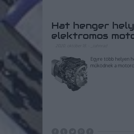
Hat henger hely
elektromos motor
2020. október 18.
-
_zahnrad
Egyre több helyen h
működnek a motorok!