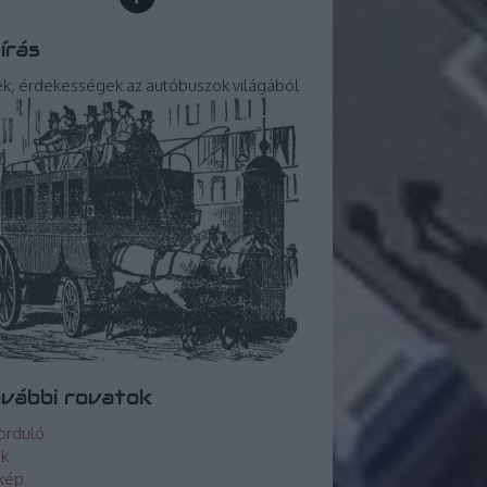
írás
ek, érdekességek az autóbuszok világából
vábbi rovatok
orduló
ek
kép