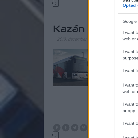
0
Opted 
Google 
Kazán után vill
I want t
web or d
2018. december 09.
-
_zahnrad
I want t
Elektromos busz gyá
purpose
gyártó lengyel Rafak
I want 
I want t
web or d
I want t
or app.
I want t
0
I want t