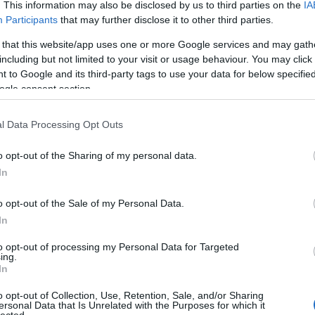
. This information may also be disclosed by us to third parties on the
IA
Participants
that may further disclose it to other third parties.
 that this website/app uses one or more Google services and may gath
ium-ion
including but not limited to your visit or usage behaviour. You may click 
ól
 to Google and its third-party tags to use your data for below specifi
ogle consent section.
l Data Processing Opt Outs
okok után elkerülhetetlenül az éghajlatváltozásra
zért is egyre több helyen sláger az elektromobilitás.
o opt-out of the Sharing of my personal data.
s az az egyre népszerűbb lítium-ion akksi?
In
o opt-out of the Sale of my Personal Data.
Cí
In
to opt-out of processing my Personal Data for Targeted
TOVÁBB
ing.
In
o opt-out of Collection, Use, Retention, Sale, and/or Sharing
20
komment
ersonal Data that Is Unrelated with the Purposes for which it
védelem
akkumulátor
elektromos busz
Elektro tudástár
lected.