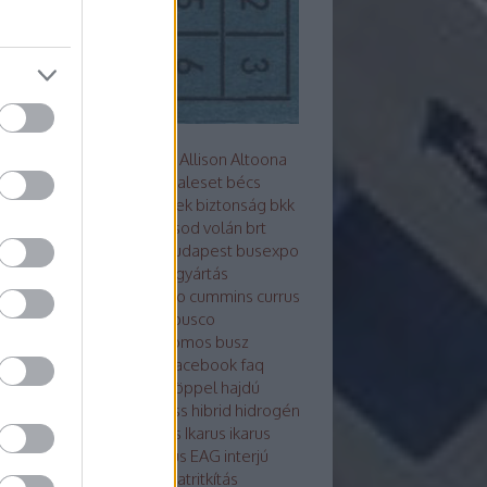
s metró
akkumulátor
alfa
Allison
Altoona
z
arc
ARRIVAL
ausztrália
baleset
bécs
mutató
Berliet
beszerzések
biztonság
bkk
Bluebus
BM HEROS
borsod volán
brt
sú
Búcsú a korelnöktől
budapest
busexpo
world
buszfesztivál
buszgyártás
zsofőr
bvg
BYD
cng
credo
cummins
currus
debrecen
design
ebsf
Ebusco
otikusbuszgyárak
elektromos busz
ktro tudástár
eu
evopro
facebook
faq
ár
ganz
general motors
göppel
hajdú
án
hajóbusz
Hamburg
hess
hibrid
hidrogén
ek
hispano
hyundai
ikarbus
Ikarus
ikarus
rus200 50
Ikarus 350
Ikarus EAG
interjú
bus
irizar
Isuzu
itk
iveco
járatritkítás