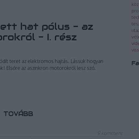
köz
pro
tec
ett hat pólus - az
tes
uta
okról - I. rész
vé
vid
vis
ódít teret az elektromos hajtás. Lássuk hogyan
Fa
 Elsőre az aszinkron motorokról lesz szó.
TOVÁBB
9
komment