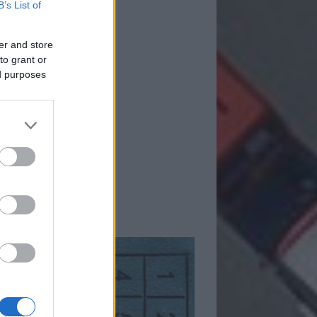
B’s List of
er and store
to grant or
ed purposes
mkék