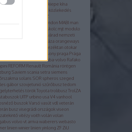
osvár
karsan
kecskemét
kiepe
kína
glong
környezetvédelem
közlekedés
tika
közösség
külhon
LAZ
kondicionálás
LiAZ
LKK
london
MABI
man
vaut
mercedes
metró
miskolc
mjt
modulo
ulo d
molitus
nabi
Nagyvárad
nemzeti
z
neoplan
noge
nyíregyháza
orangeways
szország
Orosz busznevezéktan
otokar
izs
PAZ
pécs
plasma
Pozsony
praga
Prága
a
Rába-LIST
Rába-MVG
rába-volvo
Rafako
pini
REFORM
Renault
Románia
röntgen
zburg
Saviem
scania
setra
siemens
őrszakma
solaris
SOR
spheros
szeged
les gábor
szovjetunió
szűrőbusz
tedom
gelyterhelés
török
Toyota
trolibusz
TrolZA
istabuszok
UITP
urbino
usa
V4
vanhool
osnéző buszok
Varsó
vasút
vdl
veterán
erán busz
visegrádi országok
viseon
szatekintő
vitézy
voith
volán
volan
gabus
volvo
vt arriva
waberers
webasto
ner linien
winier linien
yinlong
ZF
ZiU