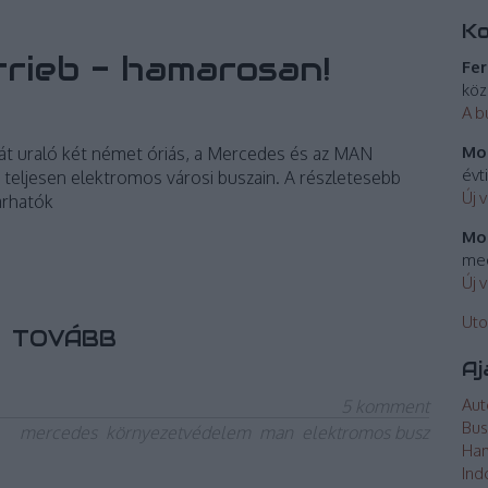
K
trieb - hamarosan!
Fer
köz
A b
Mos
cát uraló két német óriás, a Mercedes és az MAN
évt
 teljesen elektromos városi buszain. A részletesebb
Új 
árhatók
Mos
meg
Új 
Uto
TOVÁBB
Aj
Aut
5
komment
Bus
mercedes
környezetvédelem
man
elektromos busz
Ha
Ind