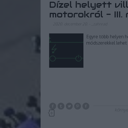
Dízel helyett vi
motorokról - III.
2020. december 20.
-
_zahnrad
Egyre több helyen h
módszerekkel lehet 
körny
0