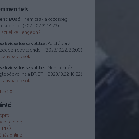
ommentek
enc Busó:
"nem csak a közösségi
lekedésb...
(
2025.02.21. 14:23
)
uszt el kell engedni?
zkvicsslusszkulllcs:
Az utóbbi 2
izedben egy csende...
(
2023.10.22. 20:00
)
villanypapucsok
zkvicsslusszkulllcs:
Nem lennék
lepődve, ha a BRIST...
(
2023.10.22. 18:22
)
villanypapucsok
lsó 20
ánló
opro
world blog
mPLÓ
óház online