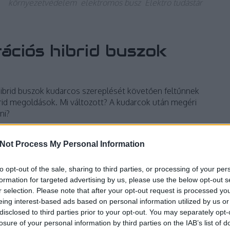
környezetvédelem
elektromos busz
Elektro tudástár
ációs hibrid buszok
hibrid buszok kudarcos szereplését követően feltűnnek
brid megoldások. Mi változott? A kudarcok után megéri
ni?
Not Process My Personal Information
to opt-out of the sale, sharing to third parties, or processing of your per
TOVÁBB
formation for targeted advertising by us, please use the below opt-out s
r selection. Please note that after your opt-out request is processed y
eing interest-based ads based on personal information utilized by us or
3
komment
disclosed to third parties prior to your opt-out. You may separately opt-
hibrid
volvo
mercedes
környezetvédelem
solaris
man
losure of your personal information by third parties on the IAB’s list of