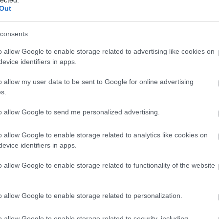
Out
consents
anybusz
o allow Google to enable storage related to advertising like cookies on
evice identifiers in apps.
2-e
am
o allow my user data to be sent to Google for online advertising
rtásba fog az ipari kazánokat és erőművi rendszereket
be
s.
o.
bkv
to allow Google to send me personalized advertising.
búc
bus
bus
o allow Google to enable storage related to analytics like cookies on
daf
evice identifiers in apps.
egz
Ele
TOVÁBB
o allow Google to enable storage related to functionality of the website
fut
vol
hír
o allow Google to enable storage related to personalization.
1
komment
Ika
környezetvédelem
elektromos busz
Rafako
iris
o allow Google to enable storage related to security, including