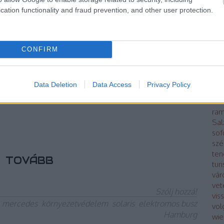
Kap
cation functionality and fraud prevention, and other user protection.
kin
poli
ősz
lég
má
CONFIRM
Mod
bus
forduló járműveket próbáltunk ki Hamburgban.
Oro
Data Deletion
Data Access
Privacy Policy
Pár
ráb
ram
Sal
sof
szé
ten
TOVÁBB
tur
vár
vet
Szólj hozzá!
vis
mercedes
környezetvédelem
solaris
elektromos busz
vol
Hamburg
wie