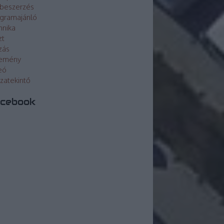
beszerzés
gramajánló
hnika
zt
zás
lemény
eó
szatekintő
cebook