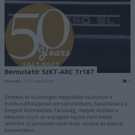
Bemutató: SzKT-ARC Tr187
torqmatic
•
2010. október 02.
4
Érdekes és különleges megoldást választott a
trolibuszflottájának korszerűsítésére, fiatalítására a
Szegedi Közlekedési Társaság, melyet részben a
kényszer szült: az anyagiak sajnos nem tették
lehetővé új járművek vásárlását, viszont az elavult,
korszerűtlen…