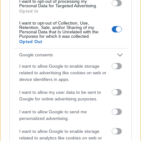
I want to opt-out of processing my
Personal Data for Targeted Advertising.
kristoof
•
2013. május 22.
35
Opted In
… kocsiteste, azaz a hajtás még nem került bele az
I want to opt-out of Collection, Use,
Retention, Sale, and/or Sharing of my
Ikarus-Škoda Tr 187.2-esbe, ugyanis azt
Personal Data that Is Unrelated with the
Csehországban, a plzeňi Škoda gyárban fogják
Purposes for which it was collected.
Opted Out
beépíteni. Ahogy korábban beszámoltunk róla,
gőzerővel készül a Szegedi Közlekedési Társaság
Google consents
(SZKT) tizenhárom trolibusza. Az első busz…
I want to allow Google to enable storage
Ilyen lesz az új szegedi Ikarus troli
related to advertising like cookies on web or
device identifiers in apps.
kristoof
•
2013. március 23.
34
I want to allow my user data to be sent to
Google for online advertising purposes.
Nemrég kezdték meg a tizenhárom darabos szegedi
Ikarus-Škoda troli flotta gyártását
I want to allow Google to send me
Székesfehérváron. Az első kocsinak még csak a
personalized advertising.
vázszerkezete állt össze, így mi egyelőre csak a
látványtervekre hagyatkozhatunk. A kocsi
I want to allow Google to enable storage
vázszerkezete erősen emlékeztet a…
related to analytics like cookies on web or