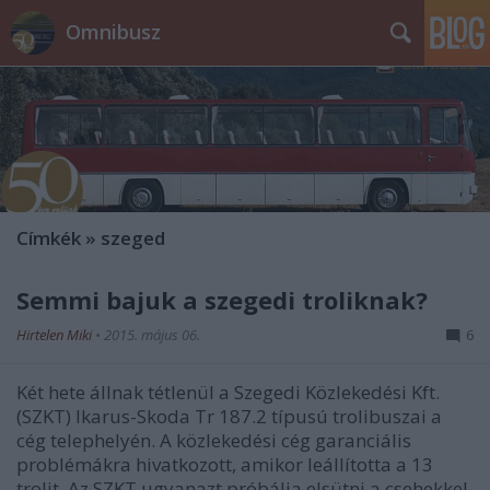
Omnibusz
Címkék
»
szeged
Semmi bajuk a szegedi troliknak?
Hirtelen Miki
•
2015. május 06.
6
Két hete állnak tétlenül a Szegedi Közlekedési Kft.
(SZKT) Ikarus-Skoda Tr 187.2 típusú trolibuszai a
cég telephelyén. A közlekedési cég garanciális
problémákra hivatkozott, amikor leállította a 13
trolit. Az SZKT ugyanazt próbálja elsütni a csehekkel,