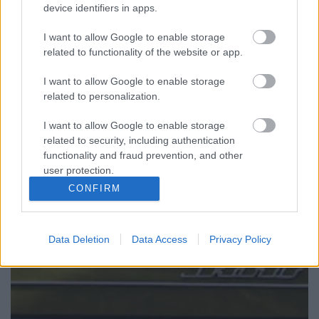
device identifiers in apps.
Trolibuszt is gyártanak Szegeden
I want to allow Google to enable storage
related to functionality of the website or app.
_zahnrad
•
2010. október 26.
2
I want to allow Google to enable storage
Járműgyártás volt, van és lesz a Szegedi Közlekedési
related to personalization.
Társaságnál, legutóbb fél tucat Mercedes Citaro
I want to allow Google to enable storage
autóbuszból készítettek trolit – mert így olcsóbb, s
related to security, including authentication
adott a megbízható műszaki háttér is. Járműgyártás
functionality and fraud prevention, and other
volt, van és lesz a Szegedi Közlekedési Társaságnál,…
user protection.
CONFIRM
Data Deletion
Data Access
Privacy Policy