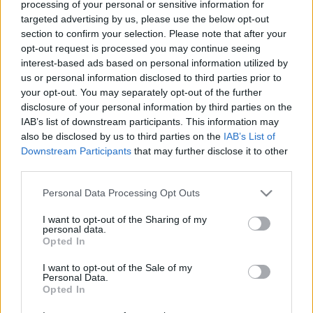
processing of your personal or sensitive information for
sztereotípiától, hogy mi vagyunk a világ legjobb
targeted advertising by us, please use the below opt-out
buszépítő nemzete. Ezért egyre-másra jelentik be a
section to confirm your selection. Please note that after your
különböző cégek, hogy ők márpedig, ha törik, ha
opt-out request is processed you may continue seeing
szakad buszt fognak gyártani! Ebbe a népes
interest-based ads based on personal information utilized by
szegmensbe érkezhet a szegedi…
us or personal information disclosed to third parties prior to
your opt-out. You may separately opt-out of the further
Mozgásban a nemzeti troli!
disclosure of your personal information by third parties on the
IAB’s list of downstream participants. This information may
_zahnrad
•
2013. szeptember 23.
34
also be disclosed by us to third parties on the
IAB’s List of
Downstream Participants
that may further disclose it to other
third parties.
Ezen a héten az Omnibusz blogon kizárólag
elektromos hajtású buszokkal foglalkozunk. Az első
Please note that this website/app uses one or more Google
Personal Data Processing Opt Outs
posztunk egy trolibuszról szól, ami korlátozottan, de
services and may gather and store information including but
képes önjáró üzemre is. Megnéztük az új Ikarus
not limited to your visit or usage behaviour. You may click to
I want to opt-out of the Sharing of my
trolit, ami sokkal nemzetibb mint a Rába terméke és
personal data.
grant or deny consent to Google and its third-party tags to
Opted In
sok tekintetben veri a…
use your data for below specified purposes in below Google
consent section.
I want to opt-out of the Sale of my
Personal Data.
Elkészült az első szegedi troli! -
Opted In
frissítve!