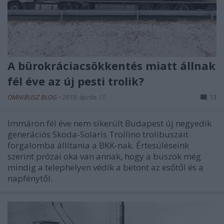
A bürokráciacsökkentés miatt állnak
fél éve az új pesti trolik?
OMNIBUSZ BLOG
•
2019. április 11.
13
Immáron fél éve nem sikerült Budapest új negyedik
generációs Skoda-Solaris Trollino trolibuszait
forgalomba állítania a BKK-nak. Értesüléseink
szerint prózai oka van annak, hogy a buszok még
mindig a telephelyen védik a betont az esőtől és a
napfénytől.