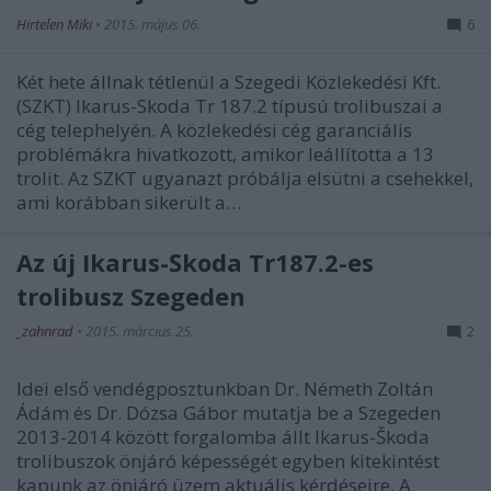
Hirtelen Miki
•
2015. május 06.
6
Két hete állnak tétlenül a Szegedi Közlekedési Kft.
(SZKT) Ikarus-Skoda Tr 187.2 típusú trolibuszai a
cég telephelyén. A közlekedési cég garanciális
problémákra hivatkozott, amikor leállította a 13
trolit. Az SZKT ugyanazt próbálja elsütni a csehekkel,
ami korábban sikerült a…
Az új Ikarus-Škoda Tr187.2-es
trolibusz Szegeden
_zahnrad
•
2015. március 25.
2
Idei első vendégposztunkban Dr. Németh Zoltán
Ádám és Dr. Dózsa Gábor mutatja be a Szegeden
2013-2014 között forgalomba állt Ikarus-Škoda
trolibuszok önjáró képességét egyben kitekintést
kapunk az önjáró üzem aktuális kérdéseire. A