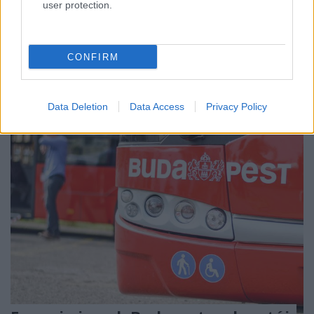
user protection.
Szemügyre vesszük a tavaly november óta
Budapesten szolgáló új trolibuszokat. Miért ilyen
szűkösek?
CONFIRM
Data Deletion
Data Access
Privacy Policy