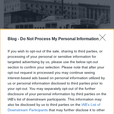
Blog -
Do Not Process My Personal Information
If you wish to opt-out of the sale, sharing to third parties, or
processing of your personal or sensitive information for
targeted advertising by us, please use the below opt-out
A trolibuszgyár
section to confirm your selection. Please note that after your
opt-out request is processed you may continue seeing
_zahnrad
•
2019. február 11.
3
interest-based ads based on personal information utilized by
us or personal information disclosed to third parties prior to
TrolZa, azaz trolibuszgyár. A korábban Ziu néven
your opt-out. You may separately opt-out of the further
ismert szovjet gyár nem jutott az Ikarus sorsára,
disclosure of your personal information by third parties on the
Trolza néven ma is termel. A gyár történetéből
IAB’s list of downstream participants. This information may
kiragadunk pár érdekességet, és megnézzük mit
also be disclosed by us to third parties on the
IAB’s List of
Downstream Participants
that may further disclose it to other
csinálnak manapság.