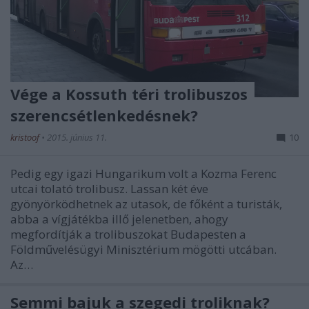
Vége a Kossuth téri trolibuszos
szerencsétlenkedésnek?
kristoof
•
2015. június 11.
10
Pedig egy igazi Hungarikum volt a Kozma Ferenc
utcai tolató trolibusz. Lassan két éve
gyönyörködhetnek az utasok, de főként a turisták,
abba a vígjátékba illő jelenetben, ahogy
megfordítják a trolibuszokat Budapesten a
Földművelésügyi Minisztérium mögötti utcában.
Az…
Semmi bajuk a szegedi troliknak?