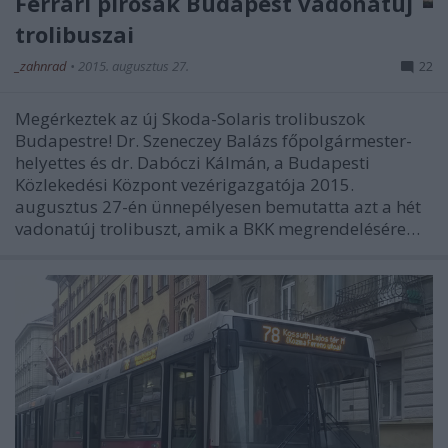
Ferrari pirosak Budapest vadonatúj
trolibuszai
_zahnrad
•
2015. augusztus 27.
22
Megérkeztek az új Skoda-Solaris trolibuszok
Budapestre! Dr. Szeneczey Balázs főpolgármester-
helyettes és dr. Dabóczi Kálmán, a Budapesti
Közlekedési Központ vezérigazgatója 2015.
augusztus 27-én ünnepélyesen bemutatta azt a hét
vadonatúj trolibuszt, amik a BKK megrendelésére…