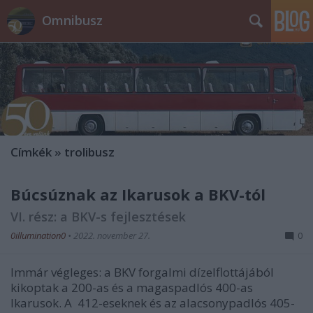
Omnibusz
Címkék
»
trolibusz
Búcsúznak az Ikarusok a BKV-tól
VI. rész: a BKV-s fejlesztések
0illumination0
•
2022. november 27.
0
Immár végleges: a BKV forgalmi dízelflottájából
kikoptak a 200-as és a magaspadlós 400-as
Ikarusok. A 412-eseknek és az alacsonypadlós 405-