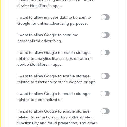
közlekedés oroszlánrészét. Ez nem túl gyakori a
device identifiers in apps.
világban, megnéztük milyen járművek közlekednek
ott.
I want to allow my user data to be sent to
Google for online advertising purposes.
I want to allow Google to send me
personalized advertising.
I want to allow Google to enable storage
related to analytics like cookies on web or
device identifiers in apps.
I want to allow Google to enable storage
related to functionality of the website or app.
I want to allow Google to enable storage
related to personalization.
I want to allow Google to enable storage
Solaris-Škoda Trollino teszt
related to security, including authentication
_zahnrad
•
2016. július 03.
7
functionality and fraud prevention, and other