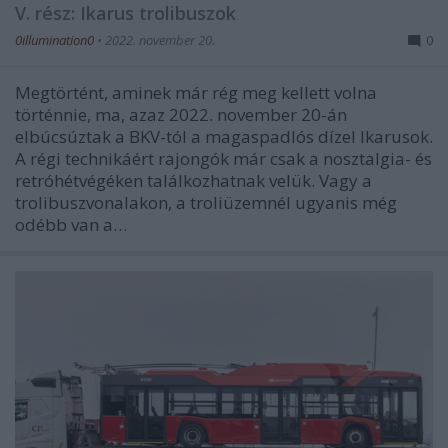
V. rész: Ikarus trolibuszok
0illumination0
•
2022. november 20.
0
Megtörtént, aminek már rég meg kellett volna
történnie, ma, azaz 2022. november 20-án
elbúcsúztak a BKV-tól a magaspadlós dízel Ikarusok.
A régi technikáért rajongók már csak a nosztalgia- és
retróhétvégéken találkozhatnak velük. Vagy a
trolibuszvonalakon, a troliüzemnél ugyanis még
odébb van a…