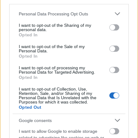
third parties.
Please note that this website/app uses one or more Google
Personal Data Processing Opt Outs
services and may gather and store information including but
not limited to your visit or usage behaviour. You may click to
I want to opt-out of the Sharing of my
personal data.
grant or deny consent to Google and its third-party tags to
Opted In
use your data for below specified purposes in below Google
consent section.
I want to opt-out of the Sale of my
Personal Data.
Opted In
I want to opt-out of processing my
Personal Data for Targeted Advertising.
Opted In
I want to opt-out of Collection, Use,
Retention, Sale, and/or Sharing of my
Personal Data that Is Unrelated with the
Purposes for which it was collected.
Salzburgi trolibuszok
Opted Out
_zahnrad
•
2018. szeptember 22.
4
Google consents
Salzburgban trolibuszok látják el a közösségi
I want to allow Google to enable storage
related to advertising like cookies on web or