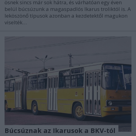
ösnek sincs már sok hátra, és várhatóan egy éven
belül búcsúzunk a magaspadlós Ikarus troliktól is. A
leköszönő típusok azonban a kezdetektől magukon
viselték…
Búcsúznak az Ikarusok a BKV-tól