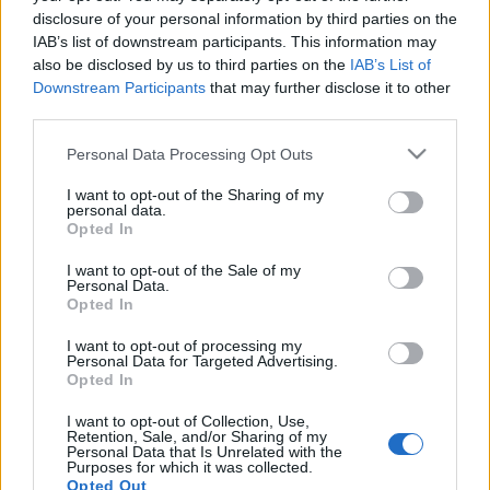
közlekedésért felelős miniszter színvonaljavulást vár
disclosure of your personal information by third parties on the
a járatritkításoktól, az átszállásra kényszerítéstől és
IAB’s list of downstream participants. This information may
a távolsági jegyek drágításától. Azt ajánljuk az
also be disclosed by us to third parties on the
IAB’s List of
utasoknak, hogy tájékozódjanak, mielőtt buszra…
Downstream Participants
that may further disclose it to other
third parties.
Vonat vagy busz? - Mezőkövesd -
Please note that this website/app uses one or more Google
Personal Data Processing Opt Outs
Miskolc
services and may gather and store information including but
not limited to your visit or usage behaviour. You may click to
I want to opt-out of the Sharing of my
Raci Laci
•
2012. november 11.
9
personal data.
grant or deny consent to Google and its third-party tags to
Opted In
use your data for below specified purposes in below Google
Állatorvosi ló a sok közül 2. – Mezőkövesd - Miskolc
consent section.
I want to opt-out of the Sale of my
A második példán keresztül mutatjuk be, milyen
Personal Data.
feltételek biztosítására lenne szükség az
Opted In
optimálisabb közösségi közlekedés
I want to opt-out of processing my
megszervezéséhez. Első ránézésre épp az ellenkező a
Personal Data for Targeted Advertising.
helyzet az első példánkban…
Opted In
I want to opt-out of Collection, Use,
Süllyedünk!
Retention, Sale, and/or Sharing of my
Personal Data that Is Unrelated with the
Purposes for which it was collected.
_zahnrad
•
2012. október 29.
23
Opted Out