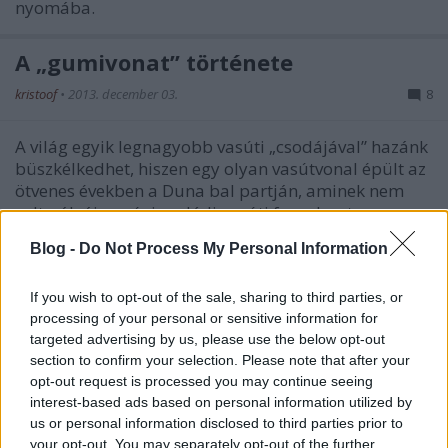
nyomába.
A „gumivonat” története
kristoof
•
2013. december 03.
8
A világ egyik legnagyobb vasúti „csodájával” hazánk
büszkélkedhet, hiszen egy olyan vasútvonal épült az
ötvenes években a Duna bal partján, aminek nem
volt pályája, mégis valódi vasúti forgalmat
bonyolított le igazi vasutasokkal. A vonalnak
Blog -
Do Not Process My Personal Information
egyébként több köze volt a…
If you wish to opt-out of the sale, sharing to third parties, or
Ha veszteséges a MÁV, legyen a
processing of your personal or sensitive information for
Volán is az?
targeted advertising by us, please use the below opt-out
section to confirm your selection. Please note that after your
kristoof
•
2012. december 09.
55
opt-out request is processed you may continue seeing
interest-based ads based on personal information utilized by
us or personal information disclosed to third parties prior to
Mától új Volán menetrend lép életbe. A
your opt-out. You may separately opt-out of the further