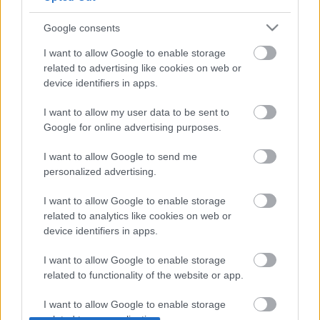
Ikarus busz, Ganz mozdony, Rába dízelmotor.
Google consents
Legendás termékek, amelyek nyom nélkül eltűntek.
I want to allow Google to enable storage
BKV, MÁV, Volán. Nehezen finanszírozható, gyenge
related to advertising like cookies on web or
szolgáltatást nyújtó közlekedési cégek. Mi a
device identifiers in apps.
kapcsolat a gyártók és a szolgáltatók között? Mi köze
mindennek a jelenhez? A…
I want to allow my user data to be sent to
Google for online advertising purposes.
Vonat vagy busz? - Debrecen -
I want to allow Google to send me
Hajdúböszörmény
personalized advertising.
Raci Laci
•
2012. október 04.
10
I want to allow Google to enable storage
related to analytics like cookies on web or
Állatorvosi ló a sok közül 1. – Debrecen–
device identifiers in apps.
Hajdúböszörmény A következőkben három
különböző példán keresztül mutatjuk be, milyen
I want to allow Google to enable storage
feltételek biztosítására lenne szükség az
related to functionality of the website or app.
optimálisabb közösségi közlekedés
megszervezéséhez. Választásaink nyilván…
I want to allow Google to enable storage
related to personalization.