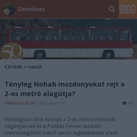
Omnibusz
Címkék
»
vasút
Tényleg Nohab mozdonyokat rejt a
2-es metró alagútja?
OMNIBUSZ BLOG
•
2022. április 18.
36
Vendégszerzőnk ezúttal a 2-es metró elveszett
vágányainak és a Puskás Ferenc stadion
metrómegállót övező városi legendáknak eredt