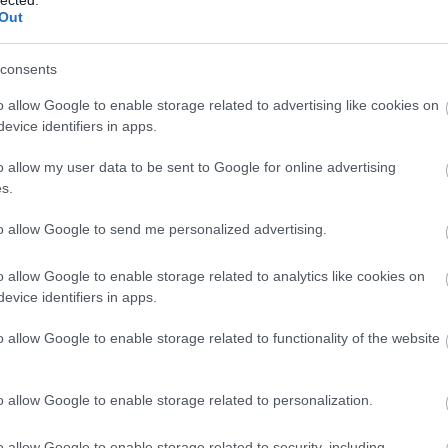
nélkül fogják befejezni.
Out
consents
TOVÁBB
o allow Google to enable storage related to advertising like cookies on
evice identifiers in apps.
Szólj hozzá!
2-e
budapest
bkv
ikarus
trolibusz
ganz
kiepe
ZiU
am
o allow my user data to be sent to Google for online advertising
be
s.
bkv
to allow Google to send me personalized advertising.
búc
arusok a BKV-tól
bus
bus
o allow Google to enable storage related to analytics like cookies on
daf
evice identifiers in apps.
egz
Ele
o allow Google to enable storage related to functionality of the website
fut
vol
ik érkezésével és a metrópótlás végeztével
hír
o allow Google to enable storage related to personalization.
Ika
ében: elbúcsúznak a főváros útjaitól az utcakép
iris
rus 200-asok, és a magaspadlós 400-asok is. A
o allow Google to enable storage related to security, including