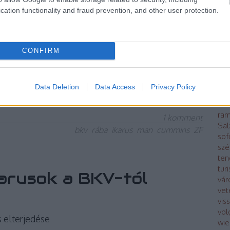
Kap
któl és a 435-ösöktől pénteken elbúcsúztunk, a
cation functionality and fraud prevention, and other user protection.
kin
héten búcsúzunk, és a magaspadlós trolik búcsúja
poli
 20 éve halott Ikarus által tervezett és gyártott
lég
2-esek és a 412T trolibuszok fogják
má
CONFIRM
Mod
bus
Oro
TOVÁBB
Data Deletion
Data Access
Privacy Policy
Pár
ráb
ram
1
komment
Sal
bkv
rába
ikarus
man
cummins
ZF
sof
szé
ten
tur
arusok a BKV-tól
vár
vet
vis
vol
s elterjedése
wie