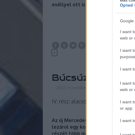
eséllyel ott is magaspadlós Ikarus 
Opted 
Google 
I want t
web or d
I want t
0
purpose
I want 
Búcsúznak az Ik
I want t
2022. november 13.
-
0illumination0
web or d
IV. rész: alacsonypadlós Ikarusok
I want t
or app.
Az új Mercedesek és a Solaris trol
I want t
lezárul egy korszak a BKV történet
részét több mint 50 éve képező Ika
I want t