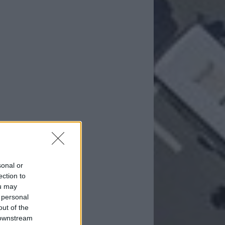
sonal or
ection to
ou may
 personal
out of the
 downstream