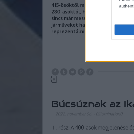
415-ösöktől már nyáron, a 260-aso
authenti
280-asoktól, ha minden igaz, jövő 
sincs már messze. A „nagy”, de már
járműveket hamarosan már csak a 41
reprezentálni.
0
Búcsúznak az Ik
2022. november 06.
-
0illumination0
III. rész: A 400-asok megjelenése é