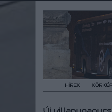
HÍREK
KÖRKÉ
Új villanypapuc