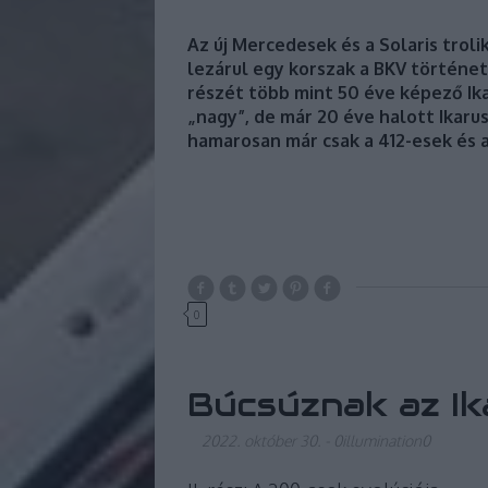
Az új Mercedesek és a Solaris trol
lezárul egy korszak a BKV történet
részét több mint 50 éve képező Ika
„nagy”, de már 20 éve halott Ikaru
hamarosan már csak a 412-esek és a
0
Búcsúznak az Ik
2022. október 30.
-
0illumination0