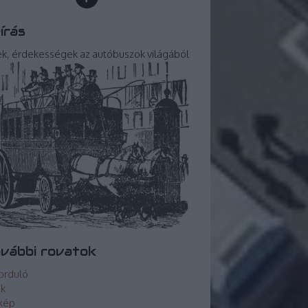
írás
ek, érdekességek az autóbuszok világából
vábbi rovatok
orduló
ek
kép