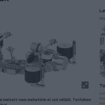
Le
Hír
To
évf
hír
i mellett nem mehetünk el szó nélkül. Terítéken
kör
ásai.