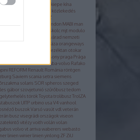
osvár
karsan
kecskemét
kiepe
kína
glong
környezetvédelem
közlekedés
tika
közösség
külhon
LAZ
kondicionálás
LiAZ
LKK
london
MABI
man
vaut
mercedes
metró
miskolc
mjt
modulo
ulo d
molitus
nabi
Nagyvárad
nemzeti
z
neoplan
noge
nyíregyháza
orangeways
szország
Orosz busznevezéktan
otokar
izs
PAZ
pécs
plasma
Pozsony
praga
Prága
a
Rába-LIST
Rába-MVG
rába-volvo
Rafako
pini
REFORM
Renault
Románia
röntgen
zburg
Saviem
scania
setra
siemens
őrszakma
solaris
SOR
spheros
szeged
les gábor
szovjetunió
szűrőbusz
tedom
gelyterhelés
török
Toyota
trolibusz
TrolZA
istabuszok
UITP
urbino
usa
V4
vanhool
osnéző buszok
Varsó
vasút
vdl
veterán
erán busz
visegrádi országok
viseon
szatekintő
vitézy
voith
volán
volan
gabus
volvo
vt arriva
waberers
webasto
ner linien
winier linien
yinlong
ZF
ZiU