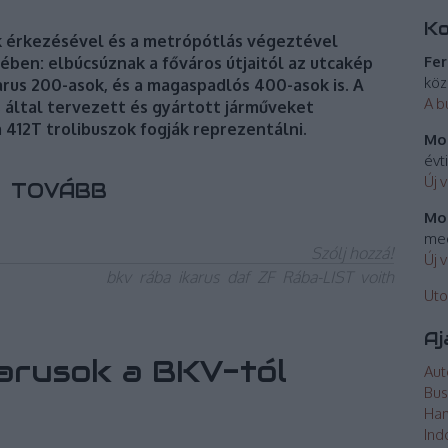
K
ik érkezésével és a metrópótlás végeztével
Fer
ében: elbúcsúznak a főváros útjaitól az utcakép
köz
rus 200-asok, és a magaspadlós 400-asok is. A
A b
s által tervezett és gyártott járműveket
 412T trolibuszok fogják reprezentálni.
Mos
évt
Új 
TOVÁBB
Mos
meg
Szólj hozzá!
Új 
bkv
rába
ikarus
daf
ZF
Rába-LIST
voith
Uto
Aj
arusok a BKV-tól
Aut
Bus
Ha
Ind