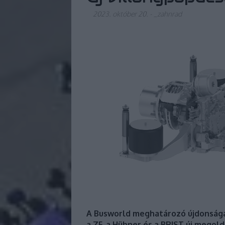
2023. október 20.
-
_zahnrad
A Busworld meghatározó újdonsága
a ZF, a Hübner és a BRIST új megold