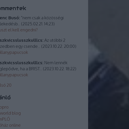
ommentek
enc Busó:
"nem csak a közösségi
lekedésb...
(
2025.02.21. 14:23
)
uszt el kell engedni?
zkvicsslusszkulllcs:
Az utóbbi 2
izedben egy csende...
(
2023.10.22. 20:00
)
villanypapucsok
zkvicsslusszkulllcs:
Nem lennék
lepődve, ha a BRIST...
(
2023.10.22. 18:22
)
villanypapucsok
lsó 20
ánló
opro
world blog
mPLÓ
óház online