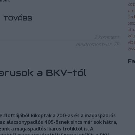
köz
pro
tec
TOVÁBB
tes
uta
vé
2
komment
vid
elektromos busz
ZF
vis
Fa
arusok a BKV-tól
elflottájából kikoptak a 200-as és a magaspadlós
az alacsonypadlós 405-ösnek sincs már sok hátra,
unk a magaspadlós Ikarus troliktól is. A