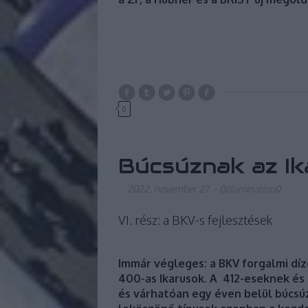
0
Búcsúznak az Ik
2022. november 27.
-
0illumination0
VI. rész: a BKV-s fejlesztések
Immár végleges: a BKV forgalmi díz
400-as Ikarusok. A 412-eseknek és 
és várhatóan egy éven belül búcsúz