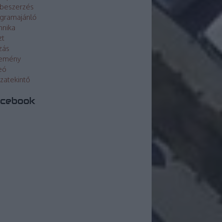
beszerzés
gramajánló
hnika
zt
zás
lemény
eó
szatekintő
cebook