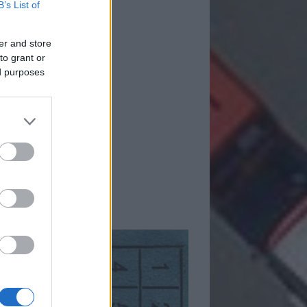
B’s List of
er and store
to grant or
ed purposes
mkék