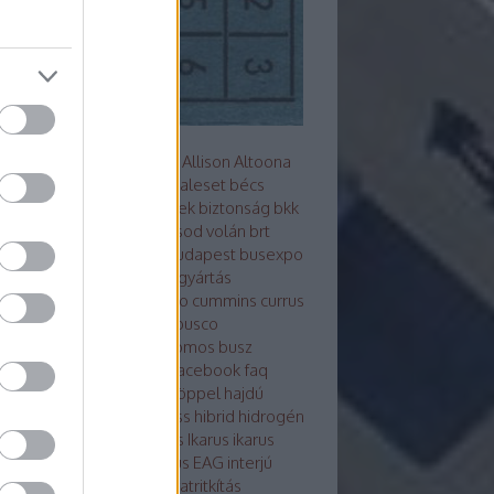
s metró
akkumulátor
alfa
Allison
Altoona
z
arc
ARRIVAL
ausztrália
baleset
bécs
mutató
Berliet
beszerzések
biztonság
bkk
Bluebus
BM HEROS
borsod volán
brt
sú
Búcsú a korelnöktől
budapest
busexpo
world
buszfesztivál
buszgyártás
zsofőr
bvg
BYD
cng
credo
cummins
currus
debrecen
design
ebsf
Ebusco
otikusbuszgyárak
elektromos busz
ktro tudástár
eu
evopro
facebook
faq
ár
ganz
general motors
göppel
hajdú
án
hajóbusz
Hamburg
hess
hibrid
hidrogén
ek
hispano
hyundai
ikarbus
Ikarus
ikarus
rus200 50
Ikarus 350
Ikarus EAG
interjú
bus
irizar
Isuzu
itk
iveco
járatritkítás