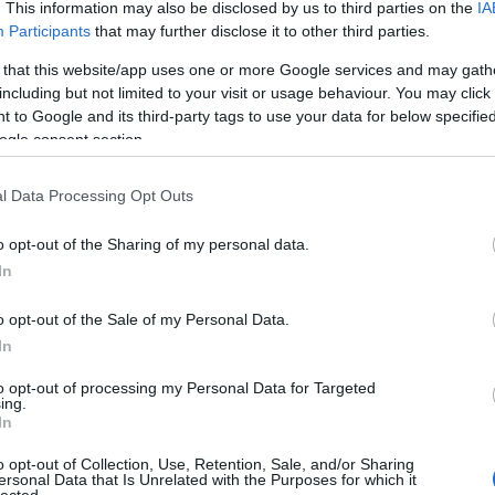
. This information may also be disclosed by us to third parties on the
IA
Participants
that may further disclose it to other third parties.
 that this website/app uses one or more Google services and may gath
including but not limited to your visit or usage behaviour. You may click 
 to Google and its third-party tags to use your data for below specifi
ogle consent section.
l Data Processing Opt Outs
o opt-out of the Sharing of my personal data.
In
o opt-out of the Sale of my Personal Data.
Cí
In
to opt-out of processing my Personal Data for Targeted
ing.
llett volna történnie, ma, azaz 2022. november
In
spadlós dízel Ikarusok. A régi technikáért
s retróhétvégéken találkozhatnak velük. Vagy a
o opt-out of Collection, Use, Retention, Sale, and/or Sharing
ersonal Data that Is Unrelated with the Purposes for which it
l ugyanis még odébb van a búcsú, bár 2023-at nagy
lected.