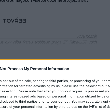
etektől magukon viselték üzemeletőjük, a BKV
TOVÁBB
Szólj hozzá!
st
bkv
rába
ikarus
trolibusz
praga
ZF
Rába-LIST
voith
arusok a BKV-tól
Not Process My Personal Information
to opt-out of the sale, sharing to third parties, or processing of your per
formation for targeted advertising by us, please use the below opt-out s
r selection. Please note that after your opt-out request is processed y
eing interest-based ads based on personal information utilized by us or
disclosed to third parties prior to your opt-out. You may separately opt-
losure of your personal information by third parties on the IAB’s list of